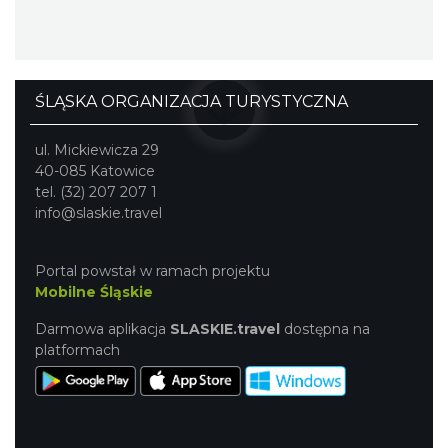
ŚLĄSKA ORGANIZACJA TURYSTYCZNA
ul. Mickiewicza 29
40-085 Katowice
tel. (32) 207 207 1
info@slaskie.travel
Portal powstał w ramach projektu
Mobilne Śląskie
Darmowa aplikacja
SLASKIE.travel
dostępna na
platformach