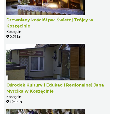
Drewniany kościół pw. Świętej Trójcy w
Koszęcinie
Koszęcin
0.74 km
Ośrodek Kultury i Edukacji Regionalnej Jana
Myrcika w Koszęcinie
Koszęcin
1.04 km