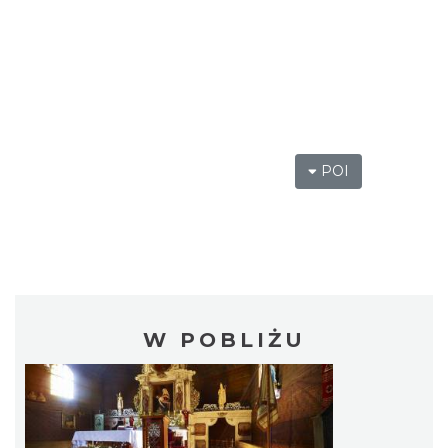
POI
W POBLIŻU