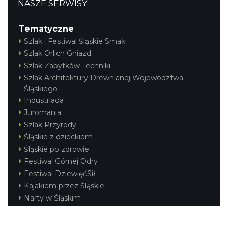
NASZE SERWISY
Tematyczne
Szlak i Festiwal Śląskie Smaki
Szlak Orlich Gniazd
Szlak Zabytków Techniki
Szlak Architektury Drewnianej Województwa
Śląskiego
Industriada
Juromania
Szlak Przyrody
Śląskie z dzieckiem
Śląskie po zdrowie
Festiwal Górnej Odry
Festiwal DziewięćSił
Kajakiem przez Śląskie
Narty w Śląskim
Rowerem przez Śląskie
Silesia Convention