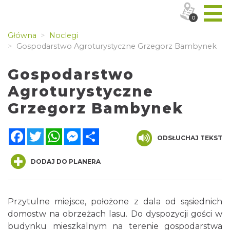
0
Główna
Noclegi
Gospodarstwo Agroturystyczne Grzegorz Bambynek
Gospodarstwo
Agroturystyczne
Grzegorz Bambynek
Facebook
Twitter
WhatsApp
Messenger
Share
ODSŁUCHAJ TEKST
DODAJ DO PLANERA
Przytulne miejsce, położone z dala od sąsiednich
domostw na obrzeżach lasu. Do dyspozycji gości w
budynku mieszkalnym na terenie gospodarstwa