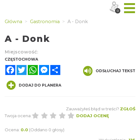
0
Główna
Gastronomia
A - Donk
A - Donk
Miejscowość:
CZĘSTOCHOWA
Facebook
Twitter
WhatsApp
Messenger
Share
ODSŁUCHAJ TEKST
DODAJ DO PLANERA
Zauważyłeś błąd w treści?
ZGŁOŚ
Twoja ocena:
DODAJ OCENĘ
Ocena:
0.0
(Oddano 0 głosy)