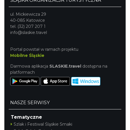
ŚLĄSKA ORGANIZACJA TURYSTYCZNA
ul. Mickiewicza 29
40-085 Katowice
tel. (32) 207 207 1
info@slaskie.travel
Portal powstał w ramach projektu
Mobilne Śląskie
Darmowa aplikacja
SLASKIE.travel
dostępna na
platformach
NASZE SERWISY
Tematyczne
Szlak i Festiwal Śląskie Smaki