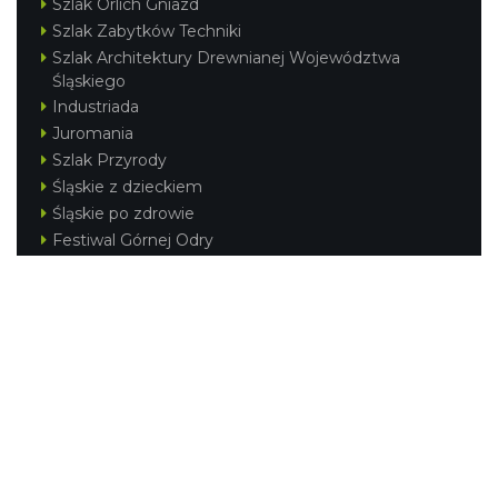
Szlak Orlich Gniazd
Szlak Zabytków Techniki
Szlak Architektury Drewnianej Województwa
Śląskiego
Industriada
Juromania
Szlak Przyrody
Śląskie z dzieckiem
Śląskie po zdrowie
Festiwal Górnej Odry
Festiwal DziewięćSił
Kajakiem przez Śląskie
Narty w Śląskim
Rowerem przez Śląskie
Silesia Convention
Regionalne
Beskidy
Śląsk Cieszyński
Jura Krakowsko-Częstochowska