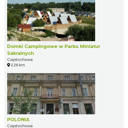
Domki Campingowe w Parku Miniatur
Sakralnych
Częstochowa
2.26 km
POLONIA
Częstochowa