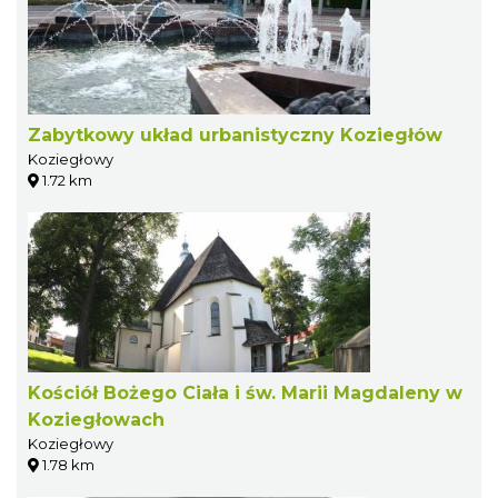
Zabytkowy układ urbanistyczny Koziegłów
Koziegłowy
1.72 km
Kościół Bożego Ciała i św. Marii Magdaleny w
Koziegłowach
Koziegłowy
1.78 km