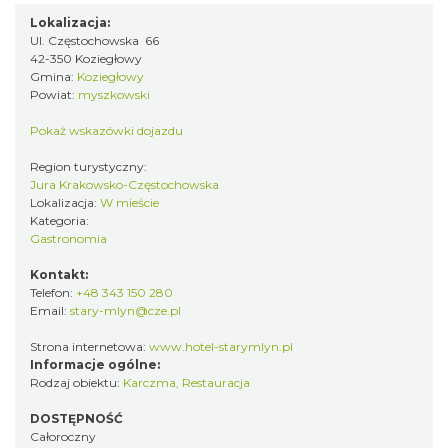
Lokalizacja:
Ul. Częstochowska 66
42-350 Koziegłowy
Gmina:
Koziegłowy
Powiat:
myszkowski
Pokaż wskazówki dojazdu
Region turystyczny:
Jura Krakowsko-Częstochowska
Lokalizacja:
W mieście
Kategoria:
Gastronomia
Kontakt:
Telefon:
+48 343 150 280
Email:
stary-mlyn@cze.pl
Strona internetowa:
www.hotel-starymlyn.pl
Informacje ogólne:
Rodzaj obiektu:
Karczma
,
Restauracja
DOSTĘPNOŚĆ
Całoroczny