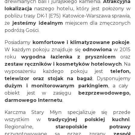
drewnianych bali i jurajskiego kamienia.
Atrakcyjna
lokalizacja
naszego hotelu, który jest położony w
pobliżu trasy DK-1 (E75) Katowice-Warszawa sprawia,
że
jesteśmy idealnym
miejscem dla zmęczonych
podróżą Gości.
Posiadamy
komfortowe i klimatyzowane pokoje
.
W każdym pokoju znajduje się
odnowiona
w 2015
roku
wygodna łazienka z prysznicem
oraz
zestaw ręczników i kosmetyków hotelowych
. Na
wyposażeniu każdego pokoju jest
telefon,
telewizor oraz stojak na bagaż
. Dysponujemy
dużym i monitorowanym parkingiem
, a cały
obiekt jest w zasięgu
bezprzewodowego,
darmowego Internetu
.
Karczma Stary Młyn specjalizuje się przede
wszystkim w
tradycyjnej polskiej kuchni
.
Regionalne,
staropolskie potrawy
przygotowywane są przez zgrany
zespół