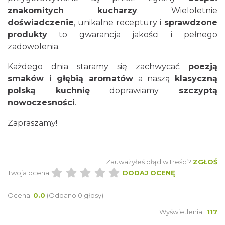
znakomitych kucharzy
. Wieloletnie
doświadczenie
, unikalne receptury i
sprawdzone
produkty
to gwarancja jakości i pełnego
zadowolenia.
Każdego dnia staramy się zachwycać
poezją
smaków i głębią aromatów
a naszą
klasyczną
polską kuchnię
doprawiamy
szczyptą
nowoczesności
.
Zapraszamy!
Zauważyłeś błąd w treści?
ZGŁOŚ
Twoja ocena:
DODAJ OCENĘ
Ocena:
0.0
(Oddano 0 głosy)
Wyświetlenia:
117