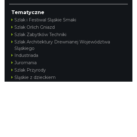
Tematyczne
Szlak i Festiwal Śląskie Smaki
Szlak Orlich Gniazd
Szlak Zabytków Techniki
Szlak Architektury Drewnianej Województwa
Śląskiego
Industriada
Juromania
Szlak Przyrody
Śląskie z dzieckiem
Śląskie po zdrowie
Festiwal Górnej Odry
Festiwal DziewięćSił
Kajakiem przez Śląskie
Narty w Śląskim
Rowerem przez Śląskie
Silesia Convention
Regionalne