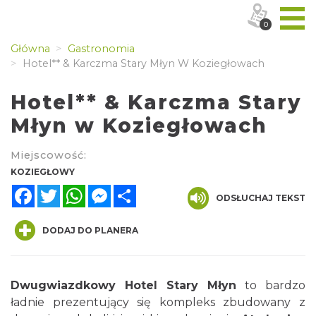
0
Główna
Gastronomia
Hotel** & Karczma Stary Młyn W Koziegłowach
Hotel** & Karczma Stary
Młyn w Koziegłowach
Miejscowość:
KOZIEGŁOWY
Facebook
Twitter
WhatsApp
Messenger
Share
ODSŁUCHAJ TEKST
DODAJ DO PLANERA
Dwugwiazdkowy Hotel Stary Młyn
to bardzo
ładnie prezentujący się kompleks zbudowany z