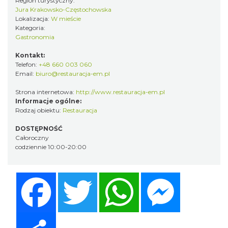
Region turystyczny:
Jura Krakowsko-Częstochowska
Lokalizacja:
W mieście
Kategoria:
Gastronomia
Kontakt:
Telefon:
+48 660 003 060
Email:
biuro@restauracja-em.pl
Strona internetowa:
http://www.restauracja-em.pl
Informacje ogólne:
Rodzaj obiektu:
Restauracja
DOSTĘPNOŚĆ
Całoroczny
codziennie 10:00-20:00
Facebook
Twitter
WhatsApp
Messenger
Share