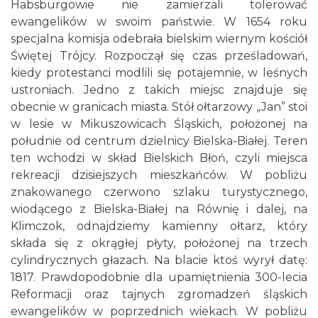
Habsburgowie nie zamierzali tolerować
ewangelików w swoim państwie. W 1654 roku
specjalna komisja odebrała bielskim wiernym kościół
Świętej Trójcy. Rozpoczął się czas prześladowań,
kiedy protestanci modlili się potajemnie, w leśnych
ustroniach. Jedno z takich miejsc znajduje się
obecnie w granicach miasta. Stół ołtarzowy „Jan” stoi
w lesie w Mikuszowicach Śląskich, położonej na
południe od centrum dzielnicy Bielska-Białej. Teren
ten wchodzi w skład Bielskich Błoń, czyli miejsca
rekreacji dzisiejszych mieszkańców. W pobliżu
znakowanego czerwono szlaku turystycznego,
wiodącego z Bielska-Białej na Równię i dalej, na
Klimczok, odnajdziemy kamienny ołtarz, który
składa się z okrągłej płyty, położonej na trzech
cylindrycznych głazach. Na blacie ktoś wyrył datę:
1817. Prawdopodobnie dla upamiętnienia 300-lecia
Reformacji oraz tajnych zgromadzeń śląskich
ewangelików w poprzednich wiekach. W pobliżu