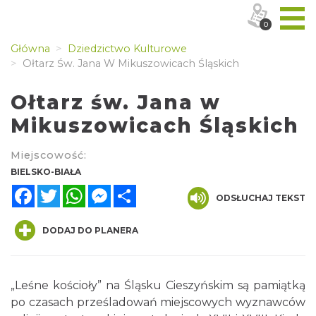
0
Główna
Dziedzictwo Kulturowe
Ołtarz Św. Jana W Mikuszowicach Śląskich
Ołtarz św. Jana w
Mikuszowicach Śląskich
Miejscowość:
BIELSKO-BIAŁA
Facebook
Twitter
WhatsApp
Messenger
Share
ODSŁUCHAJ TEKST
DODAJ DO PLANERA
„Leśne kościoły” na Śląsku Cieszyńskim są pamiątką
po czasach prześladowań miejscowych wyznawców