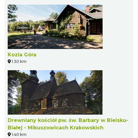
Kozia Góra
1.30 km
Drewniany kościół pw. św. Barbary w Bielsku-
Białej - Mikuszowicach Krakowskich
1.40 km