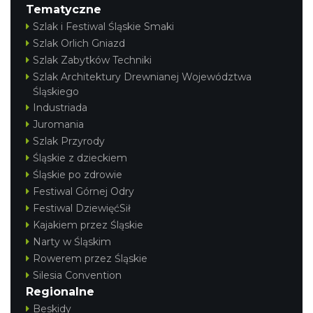
Tematyczne
Szlak i Festiwal Śląskie Smaki
Szlak Orlich Gniazd
Szlak Zabytków Techniki
Szlak Architektury Drewnianej Województwa
Śląskiego
Industriada
Juromania
Szlak Przyrody
Śląskie z dzieckiem
Śląskie po zdrowie
Festiwal Górnej Odry
Festiwal DziewięćSił
Kajakiem przez Śląskie
Narty w Śląskim
Rowerem przez Śląskie
Silesia Convention
Regionalne
Beskidy