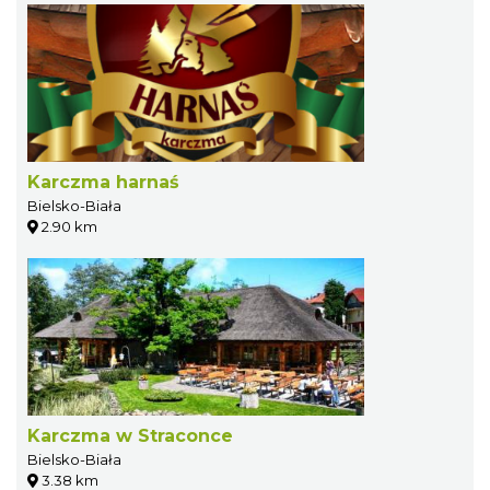
Karczma harnaś
Bielsko-Biała
2.90 km
Karczma w Straconce
Bielsko-Biała
3.38 km