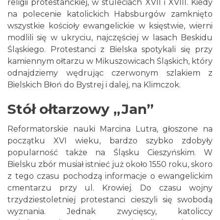
religii protestanckiej, w stuleciach XVII i XVIII. Kiedy
na polecenie katolickich Habsburgów zamknięto
wszystkie kościoły ewangelickie w księstwie, wierni
modlili się w ukryciu, najczęściej w lasach Beskidu
Śląskiego. Protestanci z Bielska spotykali się przy
kamiennym ołtarzu w Mikuszowicach Śląskich, który
odnajdziemy wędrując czerwonym szlakiem z
Bielskich Błoń do Bystrej i dalej, na Klimczok.
Stół ołtarzowy „Jan”
Reformatorskie nauki Marcina Lutra, głoszone na
początku XVI wieku, bardzo szybko zdobyły
popularność także na Śląsku Cieszyńskim. W
Bielsku zbór musiał istnieć już około 1550 roku, skoro
z tego czasu pochodzą informacje o ewangelickim
cmentarzu przy ul. Krowiej. Do czasu wojny
trzydziestoletniej protestanci cieszyli się swobodą
wyznania. Jednak zwycięscy, katoliccy