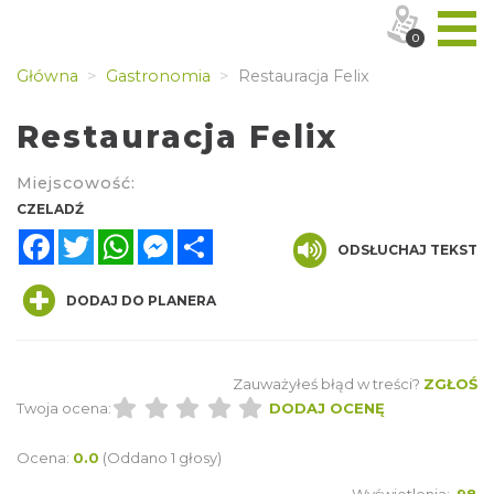
0
Główna
Gastronomia
Restauracja Felix
Restauracja Felix
Miejscowość:
CZELADŹ
Facebook
Twitter
WhatsApp
Messenger
Share
ODSŁUCHAJ TEKST
DODAJ DO PLANERA
Zauważyłeś błąd w treści?
ZGŁOŚ
Twoja ocena:
DODAJ OCENĘ
Ocena:
0.0
(Oddano 1 głosy)