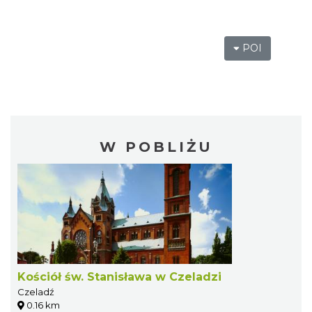
POI
W POBLIŻU
Kościół św. Stanisława w Czeladzi
Czeladź
0.16 km