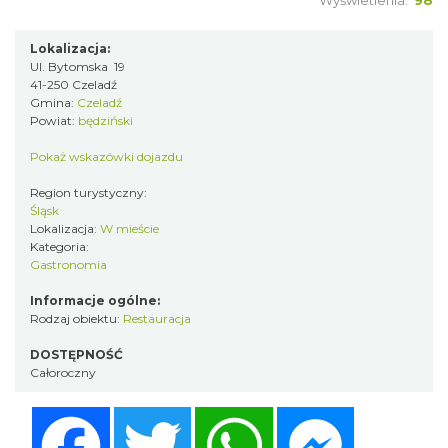
Wyświetlenia:
98
Lokalizacja:
Ul. Bytomska 19
41-250 Czeladź
Gmina:
Czeladź
Powiat:
będziński
Pokaż wskazówki dojazdu
Region turystyczny:
Śląsk
Lokalizacja:
W mieście
Kategoria:
Gastronomia
Informacje ogólne:
Rodzaj obiektu:
Restauracja
DOSTĘPNOŚĆ
Całoroczny
Facebook
Twitter
WhatsApp
Messenger