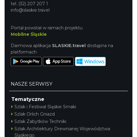
tel. (32) 207 207 1
info@slaskie.travel
Portal powstał w ramach projektu
Mobilne Śląskie
Darmowa aplikacja
SLASKIE.travel
dostępna na
platformach
NASZE SERWISY
Tematyczne
Szlak i Festiwal Śląskie Smaki
Szlak Orlich Gniazd
Szlak Zabytków Techniki
Szlak Architektury Drewnianej Województwa
Śląskiego