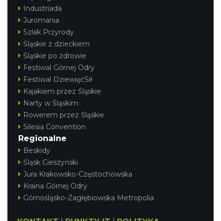
Industriada
Juromania
Szlak Przyrody
Śląskie z dzieckiem
Śląskie po zdrowie
Festiwal Górnej Odry
Festiwal DziewięćSił
Kajakiem przez Śląskie
Narty w Śląskim
Rowerem przez Śląskie
Silesia Convention
Regionalne
Beskidy
Śląsk Cieszyński
Jura Krakowsko-Częstochowska
Kraina Górnej Odry
Górnośląsko-Zagłębiowska Metropolia