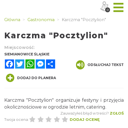
0
Główna
Gastronomia
Karczma "Pocztylion"
Karczma "Pocztylion"
Miejscowość:
SIEMIANOWICE ŚLĄSKIE
Facebook
Twitter
WhatsApp
Messenger
Share
ODSŁUCHAJ TEKST
DODAJ DO PLANERA
Karczma "Pocztylion" organizuje festyny i przyjęcia
okolicznościowe w ogrodzie letnim, catering.
Zauważyłeś błąd w treści?
ZGŁOŚ
Twoja ocena:
DODAJ OCENĘ