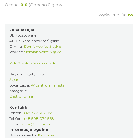
Ocena:
0.0
(Oddano 0 głosy)
Wyświetlenia:
85
Lokalizacja:
Ul. Pocztowa 4
41-103 Siemianowice Śląskie
Gmina:
Siemianowice Śląskie
Powiat:
Siemianowice Śląskie
Pokaż wskazówki dojazdu
Region turystyczny:
Śląsk
Lokalizacja:
W centrum miasta
Kategoria:
Gastronomia
Kontakt:
Telefon:
+48 327 502 075
Telefon:
+48 508 074 568
Email:
ktaw@interia.eu
Informacje ogólne:
Rodzaj obiektu:
Karczma