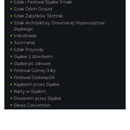
Szlak i Festiwal Śląskie Smaki
Szlak Orlich Gniazd
Szlak Zabytków Techniki
Szlak Architektury Drewnianej Województwa
Śląskiego
Industriada
Juromania
Szlak Przyrody
Śląskie z dzieckiem
Śląskie po zdrowie
Festiwal Górnej Odry
Festiwal DziewięćSił
Kajakiem przez Śląskie
Narty w Śląskim
Rowerem przez Śląskie
Silesia Convention
Regionalne
Beskidy
Śląsk Cieszyński