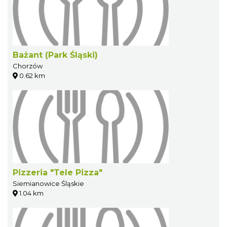
Bażant (Park Śląski)
Chorzów
0.62 km
Pizzeria "Tele Pizza"
Siemianowice Śląskie
1.04 km