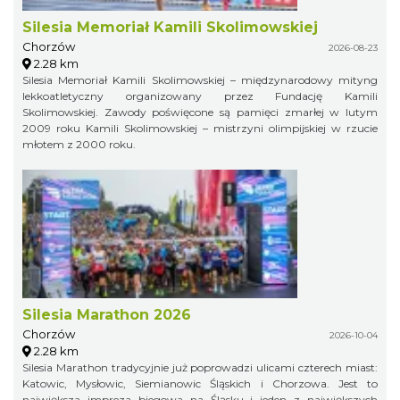
Silesia Memoriał Kamili Skolimowskiej
Chorzów
2026-08-23
2.28 km
Silesia Memoriał Kamili Skolimowskiej – międzynarodowy mityng
lekkoatletyczny organizowany przez Fundację Kamili
Skolimowskiej. Zawody poświęcone są pamięci zmarłej w lutym
2009 roku Kamili Skolimowskiej – mistrzyni olimpijskiej w rzucie
młotem z 2000 roku.
Silesia Marathon 2026
Chorzów
2026-10-04
2.28 km
Silesia Marathon tradycyjnie już poprowadzi ulicami czterech miast:
Katowic, Mysłowic, Siemianowic Śląskich i Chorzowa. Jest to
największa impreza biegowa na Śląsku i jeden z największych