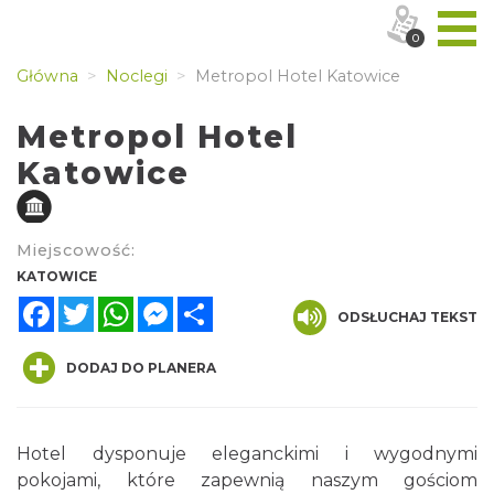
0
Główna
Noclegi
Metropol Hotel Katowice
Metropol Hotel
Katowice
Miejscowość:
KATOWICE
Facebook
Twitter
WhatsApp
Messenger
Share
ODSŁUCHAJ TEKST
DODAJ DO PLANERA
Hotel dysponuje eleganckimi i wygodnymi
pokojami, które zapewnią naszym gościom