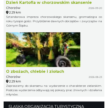
Dzień Kartofla w chorzowskim skansenie
Chorzów
2026-09-20
2.29 km
Sztandarowa impreza chorzowskiego skansenu, gromadząca co
roku tysiące gości. Przybliżenie dawnych obrzędów i zwyczajów na
Górnym Śląsku.
O zbożach, chlebie i ziołach
Chorzów
2026-08-23
2.29 km
Zapraszamy do skansenu na wydarzenie o charakterze zielarskim.
Podczas wydarzenia odbywają się pokazy prac żniwnych i działania
młynów.
ŚLĄSKA ORGANIZACJA TURYSTYCZNA