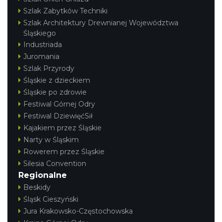
Szlak Zabytków Techniki
Szlak Architektury Drewnianej Województwa
Śląskiego
Industriada
Juromania
Szlak Przyrody
Śląskie z dzieckiem
Śląskie po zdrowie
Festiwal Górnej Odry
Festiwal DziewięćSił
Kajakiem przez Śląskie
Narty w Śląskim
Rowerem przez Śląskie
Silesia Convention
Regionalne
Beskidy
Śląsk Cieszyński
Jura Krakowsko-Częstochowska