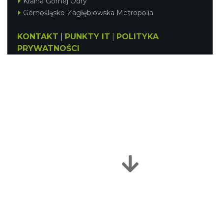
Kraina Górnej Odry
Górnośląsko-Zagłębiowska Metropolia
KONTAKT
|
PUNKTY IT
|
POLITYKA
PRYWATNOŚCI