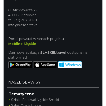
ul. Mickiewicza 29
40-085 Katowice
tel. (32) 207 207 1
info@slaskie.travel
Portal powstał w ramach projektu
Mobilne Śląskie
Darmowa aplikacja
SLASKIE.travel
dostępna na
platformach
NASZE SERWISY
Tematyczne
Szlak i Festiwal Śląskie Smaki
Szlak Orlich Gniazd