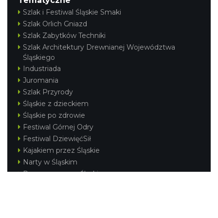
Tematyczne
Szlak i Festiwal Śląskie Smaki
Szlak Orlich Gniazd
Szlak Zabytków Techniki
Szlak Architektury Drewnianej Województwa
Śląskiego
Industriada
Juromania
Szlak Przyrody
Śląskie z dzieckiem
Śląskie po zdrowie
Festiwal Górnej Odry
Festiwal DziewięćSił
Kajakiem przez Śląskie
Narty w Śląskim
Rowerem przez Śląskie
Silesia Convention
Regionalne
Beskidy