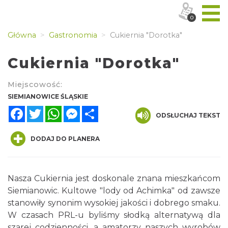
0
Główna
Gastronomia
Cukiernia "Dorotka"
Cukiernia "Dorotka"
Miejscowość:
SIEMIANOWICE ŚLĄSKIE
Facebook
Twitter
WhatsApp
Messenger
Share
ODSŁUCHAJ TEKST
DODAJ DO PLANERA
Nasza Cukiernia jest doskonale znana mieszkańcom
Siemianowic. Kultowe "lody od Achimka" od zawsze
stanowiły synonim wysokiej jakości i dobrego smaku.
W czasach PRL-u byliśmy słodką alternatywą dla
szarej codzienności, a amatorzy naszych wyrobów