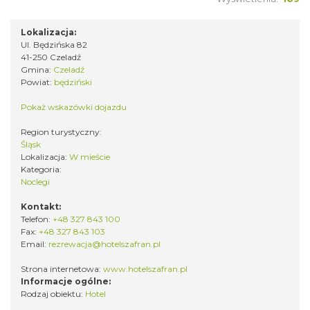
Lokalizacja:
Ul. Będzińska 82
41-250 Czeladź
Gmina:
Czeladź
Powiat:
będziński
Pokaż wskazówki dojazdu
Region turystyczny:
Śląsk
Lokalizacja:
W mieście
Kategoria:
Noclegi
Kontakt:
Telefon:
+48 327 843 100
Fax:
+48 327 843 103
Email:
rezrewacja@hotelszafran.pl
Strona internetowa:
www.hotelszafran.pl
Informacje ogólne:
Rodzaj obiektu:
Hotel