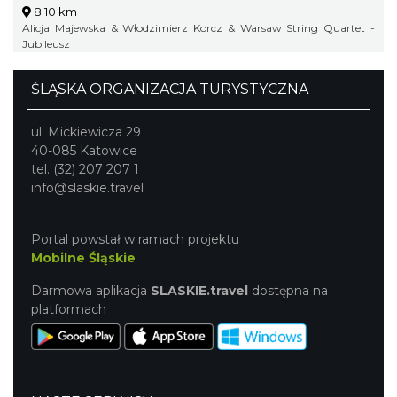
8.10 km
Alicja Majewska & Włodzimierz Korcz & Warsaw String Quartet -
Jubileusz
ŚLĄSKA ORGANIZACJA TURYSTYCZNA
ul. Mickiewicza 29
40-085 Katowice
tel. (32) 207 207 1
info@slaskie.travel
Portal powstał w ramach projektu
Mobilne Śląskie
Darmowa aplikacja
SLASKIE.travel
dostępna na
platformach