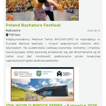
Poland Bachaturo Festiwal
Katowice
2026-08-14
7.97 km
Międzynarodowy Festiwal Tańca BACHATURO to największy w
Europie festiwal bachaty i innych popularnych tańców afro-
latynoskich. Na uczestników czekają warsztaty, koncerty i imprezy
towarzyszące, które pozwolą przekonać się, jak fenomenalne są te
tańce oraz dać możliwość podziwiania sztuki tanecznej
zaproszonych gości podczas pokazów.
17th WORLD BRIDGE SERIES – Katowice 2026