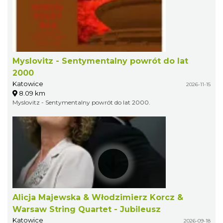
Myslovitz - Sentymentalny powrót do lat
2000
Katowice
2026-11-15
8.09 km
Myslovitz - Sentymentalny powrót do lat 2000.
Alicja Majewska & Włodzimierz Korcz &
Warsaw String Quartet - Jubileusz
Katowice
2026-09-18