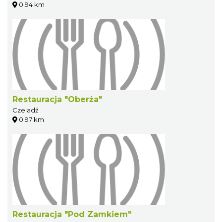
0.94 km
Restauracja "Oberża"
Czeladź
0.97 km
Restauracja "Pod Zamkiem"