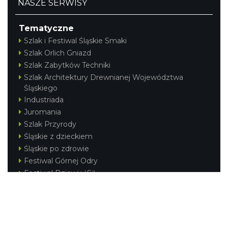
NASZE SERWISY
Tematyczne
Szlak i Festiwal Śląskie Smaki
Szlak Orlich Gniazd
Szlak Zabytków Techniki
Szlak Architektury Drewnianej Województwa
Śląskiego
Industriada
Juromania
Szlak Przyrody
Śląskie z dzieckiem
Śląskie po zdrowie
Festiwal Górnej Odry
Festiwal DziewięćSił
Kajakiem przez Śląskie
Narty w Śląskim
Rowerem przez Śląskie
Silesia Convention