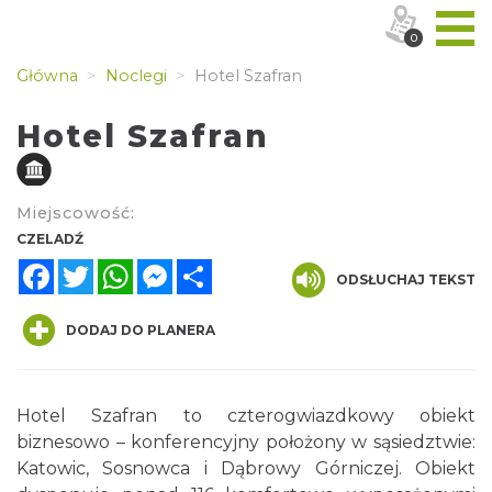
0
Główna
Noclegi
Hotel Szafran
Hotel Szafran
Miejscowość:
CZELADŹ
Facebook
Twitter
WhatsApp
Messenger
Share
ODSŁUCHAJ TEKST
DODAJ DO PLANERA
Hotel Szafran to czterogwiazdkowy obiekt
biznesowo – konferencyjny położony w sąsiedztwie:
Katowic, Sosnowca i Dąbrowy Górniczej. Obiekt