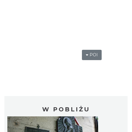
POI
W POBLIŻU