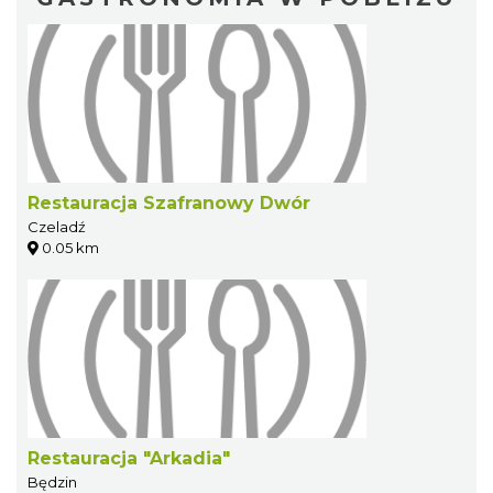
Restauracja Szafranowy Dwór
Czeladź
0.05 km
Restauracja "Arkadia"
Będzin