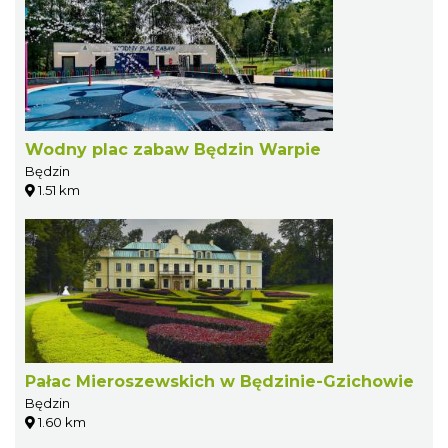
Wodny plac zabaw Będzin Warpie
Będzin
1.51 km
Pałac Mieroszewskich w Będzinie-Gzichowie
Będzin
1.60 km