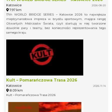
Katowice
2026-08-20
7.97 km
17th WORLD BRIDGE SERIES – Katowice 2026 to największa
międzynarodowa impreza w brydżu sportowym, mająca rangę
Otwartych Mistrzostw Świata, czyli startują w niej tworzone
dowolnie pary i teamy, bez konieczności reprezentowania tego
samego kraju.
Kult – Pomarańczowa Trasa 2026
Katowice
2026-11-14
8.09 km
Kult – Pomarańczowa Trasa 2026