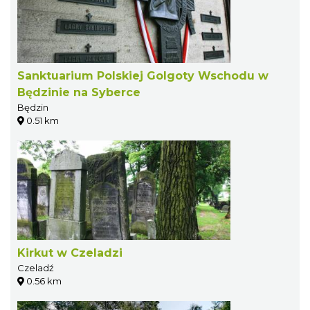
Sanktuarium Polskiej Golgoty Wschodu w
Będzinie na Syberce
Będzin
0.51 km
Kirkut w Czeladzi
Czeladź
0.56 km