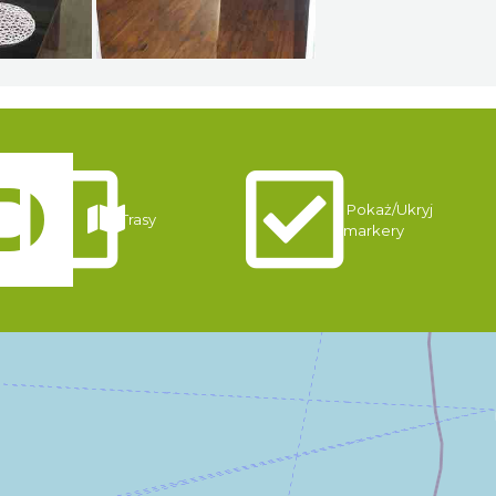
Pokaż/Ukryj
Trasy
markery