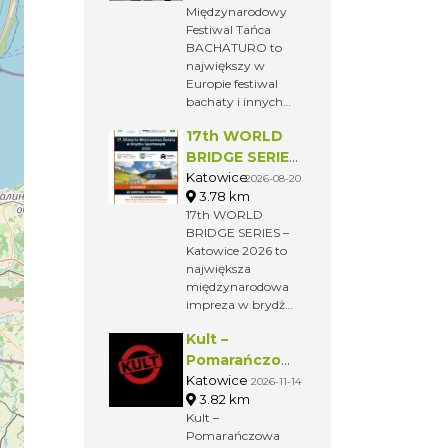
Międzynarodowy
Festiwal Tańca
BACHATURO to
największy w
Europie festiwal
bachaty i innych
popularnych
17th WORLD
tańców afro-
latynoskich. Na
BRIDGE SERIES
uczestników
– Katowice
Katowice
2026-08-20
czekają warsztaty,
3.78 km
2026
koncerty i imprezy
17th WORLD
towarzyszące,
BRIDGE SERIES –
które pozwolą
Katowice 2026 to
przekonać się, jak
największa
fenomenalne są te
międzynarodowa
tańce oraz dać
impreza w brydżu
możliwość
sportowym,
podziwiania sztuki
Kult –
mająca rangę
tanecznej
Otwartych
Pomarańczowa
zaproszonych gości
Mistrzostw Świata,
Trasa 2026
Katowice
2026-11-14
podczas pokazów.
czyli startują w niej
3.82 km
tworzone dowolnie
Kult –
pary i teamy, bez
Pomarańczowa