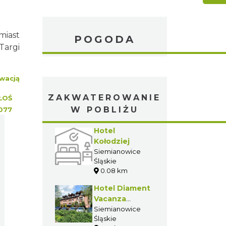
miast
POGODA
Targi
wacją
ZAKWATEROWANIE
ŁOŚ
W POBLIŻU
077
Hotel
Kołodziej
Siemianowice
Śląskie
0.08 km
Hotel Diament
Vacanza
Siemianowice***
Siemianowice
Śląskie