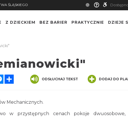
TWA ŚLĄSKIEGO
Dostępn
E
Z DZIECKIEM
BEZ BARIER
PRAKTYCZNIE
DZIEJE S
icki"
iemianowicki"
atsApp
Messenger
Share
ODSŁUCHAJ TEKST
DODAJ DO PLA
ów Mechanicznych.
stwo w przystępnych cenach pokoje dwuosobowe, 