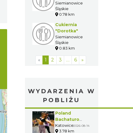
Siemianowice
Śląskie
0.78 km
Cukiernia
"Dorotka"
Siemianowice
Śląskie
0.83 km
«
1
2
3
…
6
»
WYDARZENIA W
POBLIŻU
Poland
Bachaturo
Festiwal
Katowice
2026-08-14
3.78 km