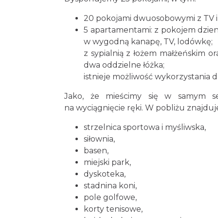
20 pokojami dwuosobowymi z TV i 
5 apartamentami: z pokojem dzie
w wygodną kanapę, TV, lodówkę;
z sypialnią z łożem małżeńskim or
dwa oddzielne łóżka;
istnieje możliwość wykorzystania
Jako, że mieścimy się w samym ser
na wyciągnięcie ręki. W pobliżu znajduje
strzelnica sportowa i myśliwska,
siłownia,
basen,
miejski park,
dyskoteka,
stadnina koni,
pole golfowe,
korty tenisowe,