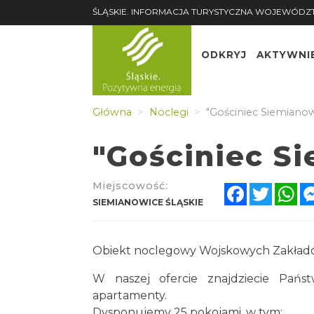
ŚLĄSKIE. INFORMACJA TURYSTYCZNA WOJEWÓDZ
ODKRYJ
AKTYWNI
Główna
Noclegi
"Gościniec Siemianow
"Gościniec S
Miejscowość:
Facebook
Twitter
Wh
SIEMIANOWICE ŚLĄSKIE
Obiekt noclegowy Wojskowych Zakład
W naszej ofercie znajdziecie Pań
apartamenty.
Dysponujemy 25 pokojami, w tym: