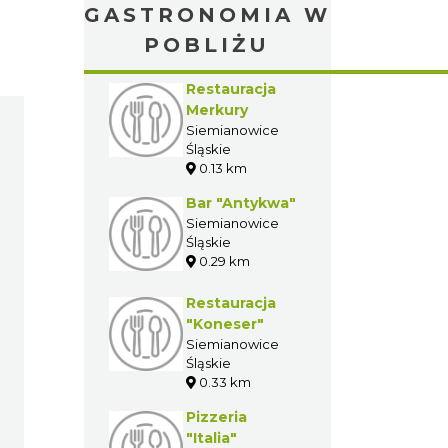
GASTRONOMIA W
POBLIŻU
Restauracja
Merkury
Siemianowice
Śląskie
0.13 km
Bar "Antykwa"
Siemianowice
Śląskie
0.29 km
Restauracja
"Koneser"
Siemianowice
Śląskie
0.33 km
Pizzeria
"Italia"