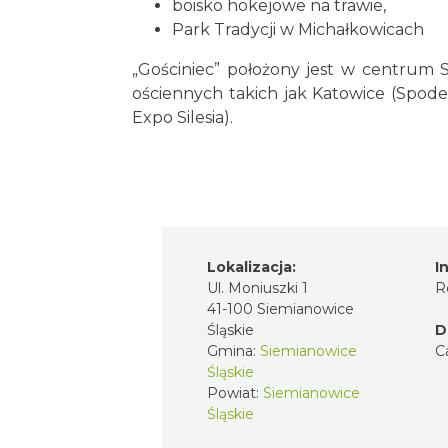
boisko hokejowe na trawie,
Park Tradycji w Michałkowicach
„Gościniec” położony jest w centrum 
ościennych takich jak Katowice (Spodek
Expo Silesia).
Lokalizacja:
I
Ul. Moniuszki 1
R
41-100 Siemianowice
Śląskie
D
Gmina:
Siemianowice
C
Śląskie
Powiat:
Siemianowice
Śląskie