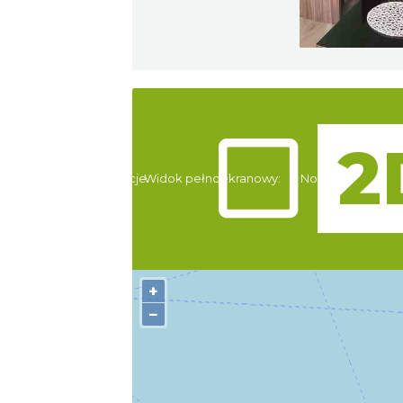
Atrakcje
Widok pełnoekranowy:
Noclegi
+
−