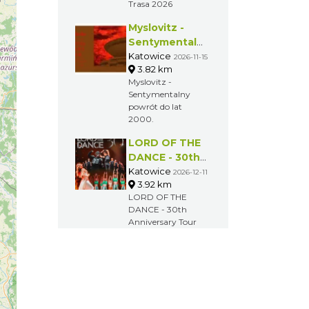
konieczności
Trasa 2026
reprezentowania
tego samego kraju.
Myslovitz -
Sentymentalny
powrót do lat
Katowice
2026-11-15
3.82 km
2000
Myslovitz -
Sentymentalny
powrót do lat
2000.
LORD OF THE
DANCE - 30th
Anniversary
Katowice
2026-12-11
3.92 km
Tour
LORD OF THE
DANCE - 30th
Anniversary Tour