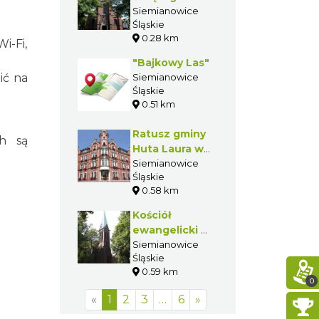
Krzyża w
Siemianowice
Śląskie
Siemianowicach
0.28 km
Śląskich
i-Fi,
"Bajkowy Las"
ić na
Siemianowice
Śląskie
0.51 km
Ratusz gminy
ch są
Huta Laura w
Siemianowcach
Siemianowice
Śląskie
Śląskich
0.58 km
Kościół
ewangelicki w
Siemianowicach
Siemianowice
Śląskie
Śląskich
0.59 km
0
«
1
2
3
…
6
»