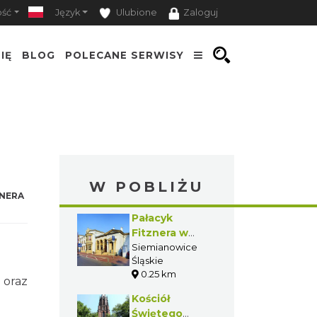
ość
Język
Ulubione
Zaloguj
IĘ
BLOG
POLECANE SERWISY
W POBLIŻU
NERA
Pałacyk
Fitznera w
Siemianowicach
Siemianowice
Śląskie
Śląskich
0.25 km
oraz
Kościół
Świętego