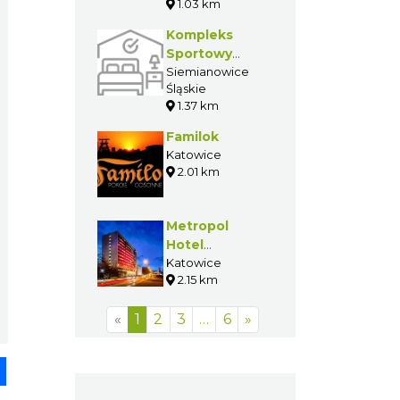
1.03 km
Kompleks
Sportowy
"Pszczelnik"
Siemianowice
Śląskie
1.37 km
Familok
Katowice
2.01 km
Metropol
Hotel
Katowice
Katowice
2.15 km
«
1
2
3
…
6
»
pp
senger
Share