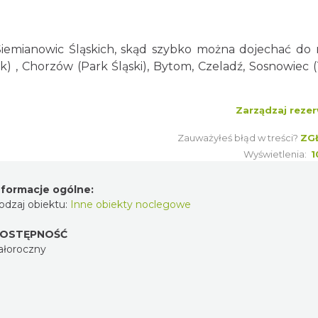
Siemianowic Śląskich, skąd szybko można dojechać do 
) , Chorzów (Park Śląski), Bytom, Czeladź, Sosnowiec (
Zarządzaj rezer
Zauważyłeś błąd w treści?
ZG
Wyświetlenia:
1
nformacje ogólne:
odzaj obiektu:
Inne obiekty noclegowe
OSTĘPNOŚĆ
ałoroczny