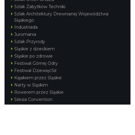
Szlak Zabytków Techniki
Szlak Architektury Drewnianej Województwa
Śląskiego
Industriada
Juromania
Szlak Przyrody
Śląskie z dzieckiem
Śląskie po zdrowie
Festiwal Górnej Odry
Festiwal DziewięćSił
Kajakiem przez Śląskie
Narty w Śląskim
Rowerem przez Śląskie
Silesia Convention
Regionalne
Beskidy
Śląsk Cieszyński
Jura Krakowsko-Częstochowska