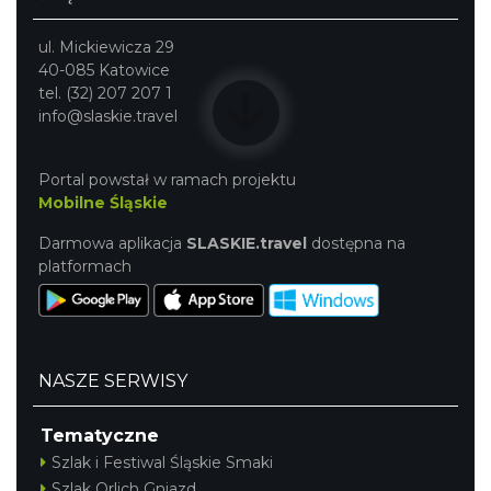
ul. Mickiewicza 29
40-085 Katowice
tel. (32) 207 207 1
info@slaskie.travel
Portal powstał w ramach projektu
Mobilne Śląskie
Darmowa aplikacja
SLASKIE.travel
dostępna na
platformach
NASZE SERWISY
Tematyczne
Szlak i Festiwal Śląskie Smaki
Szlak Orlich Gniazd