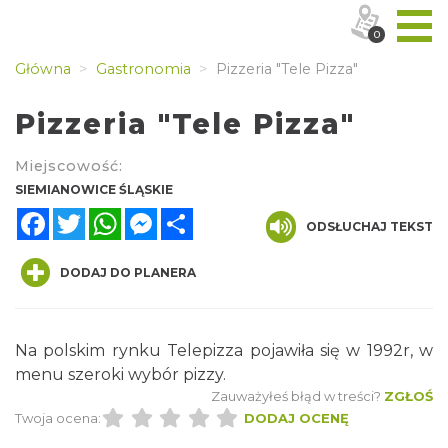
0
Główna
Gastronomia
Pizzeria "Tele Pizza"
Pizzeria "Tele Pizza"
Miejscowość:
SIEMIANOWICE ŚLĄSKIE
Facebook
Twitter
WhatsApp
Messenger
Share
ODSŁUCHAJ TEKST
DODAJ DO PLANERA
Na polskim rynku Telepizza pojawiła się w 1992r, w
menu szeroki wybór pizzy.
Zauważyłeś błąd w treści?
ZGŁOŚ
Twoja ocena:
DODAJ OCENĘ