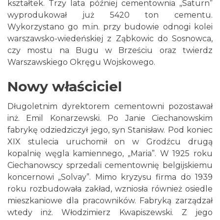
kształtek. Trzy lata później cementownia „Saturn”
wyprodukował już 5420 ton cementu.
Wykorzystano go m.in. przy budowie odnogi kolei
warszawsko-wiedeńskiej z Ząbkowic do Sosnowca,
czy mostu na Bugu w Brześciu oraz twierdz
Warszawskiego Okręgu Wojskowego.
Nowy właściciel
Długoletnim dyrektorem cementowni pozostawał
inż. Emil Konarzewski. Po Janie Ciechanowskim
fabrykę odziedziczył jego, syn Stanisław. Pod koniec
XIX stulecia uruchomił on w Grodźcu drugą
kopalnię węgla kamiennego, „Maria”. W 1925 roku
Ciechanowscy sprzedali cementownię belgijskiemu
koncernowi „Solvay”. Mimo kryzysu firma do 1939
roku rozbudowała zakład, wzniosła również osiedle
mieszkaniowe dla pracowników. Fabryką zarządzał
wtedy inż. Włodzimierz Kwapiszewski. Z jego