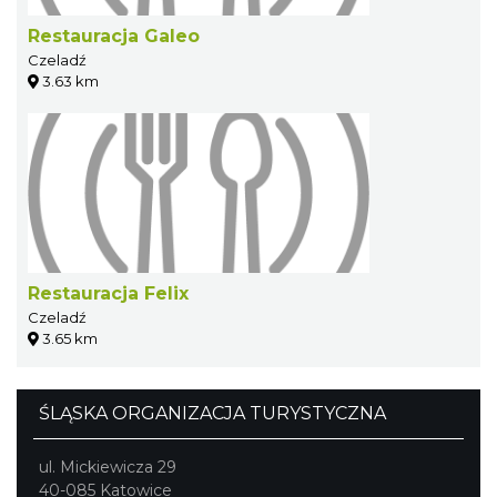
Restauracja Galeo
Czeladź
3.63 km
Restauracja Felix
Czeladź
3.65 km
ŚLĄSKA ORGANIZACJA TURYSTYCZNA
ul. Mickiewicza 29
40-085 Katowice