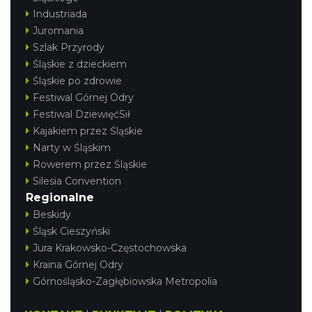
Industriada
Juromania
Szlak Przyrody
Śląskie z dzieckiem
Śląskie po zdrowie
Festiwal Górnej Odry
Festiwal DziewięćSił
Kajakiem przez Śląskie
Narty w Śląskim
Rowerem przez Śląskie
Silesia Convention
Regionalne
Beskidy
Śląsk Cieszyński
Jura Krakowsko-Częstochowska
Kraina Górnej Odry
Górnośląsko-Zagłębiowska Metropolia