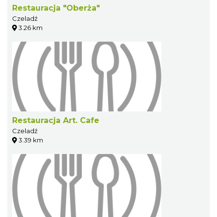
Restauracja "Oberża"
Czeladź
3.26 km
Restauracja Art. Cafe
Czeladź
3.39 km