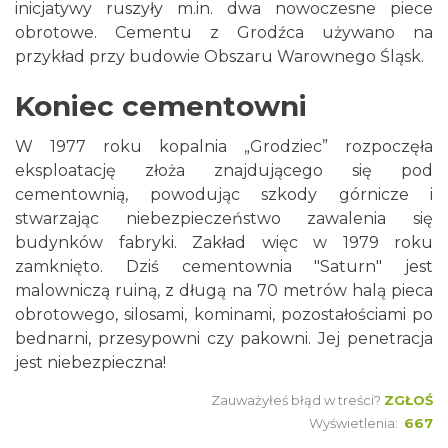
inicjatywy ruszyły m.in. dwa nowoczesne piece
obrotowe. Cementu z Grodźca używano na
przykład przy budowie Obszaru Warownego Śląsk.
Koniec cementowni
W 1977 roku kopalnia „Grodziec” rozpoczęła
eksploatację złoża znajdującego się pod
cementownią, powodując szkody górnicze i
stwarzając niebezpieczeństwo zawalenia się
budynków fabryki. Zakład więc w 1979 roku
zamknięto. Dziś cementownia "Saturn" jest
malowniczą ruiną, z długą na 70 metrów halą pieca
obrotowego, silosami, kominami, pozostałościami po
bednarni, przesypowni czy pakowni. Jej penetracja
jest niebezpieczna!
Zauważyłeś błąd w treści?
ZGŁOŚ
Wyświetlenia:
667