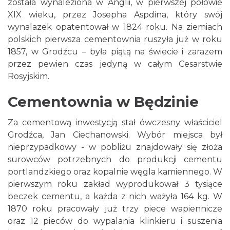
została wynaleziona w Anglii, w pierwszej połowie
XIX wieku, przez Josepha Aspdina, który swój
wynalazek opatentował w 1824 roku. Na ziemiach
polskich pierwsza cementownia ruszyła już w roku
1857, w Grodźcu – była piątą na świecie i zarazem
przez pewien czas jedyną w całym Cesarstwie
Rosyjskim.
Cementownia w Będzinie
Za cementową inwestycją stał ówczesny właściciel
Grodźca, Jan Ciechanowski. Wybór miejsca był
nieprzypadkowy - w pobliżu znajdowały się złoża
surowców potrzebnych do produkcji cementu
portlandzkiego oraz kopalnie węgla kamiennego. W
pierwszym roku zakład wyprodukował 3 tysiące
beczek cementu, a każda z nich ważyła 164 kg. W
1870 roku pracowały już trzy piece wapiennicze
oraz 12 pieców do wypalania klinkieru i suszenia