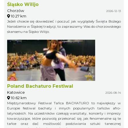
Śląsko Wilijo
Chorzów
2026-12-13
10.27 km
Jeżeli chcecie się dowiedzieć i poczuć jak wyglądały Święta Bożego
Narodzenia w Śląskiej tradycji, to zapraszamy Was do chorzowskiego
skansenu na Śląsko Wilijo.
Poland Bachaturo Festiwal
Katowice
2026-08-14
10.62 km
Międzynarodowy Festiwal Tańca BACHATURO to największy w
Europie festiwal bachaty i innych popularnych tańców afro-
latynoskich. Na uczestników czekają warsztaty, koncerty i imprezy
towarzyszące, które pozwolą przekonać się, jak fenomenalne są te
tańce oraz dać możliwość podziwiania sztuki tanecznej