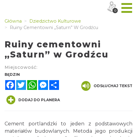
0
Główna
Dziedzictwo Kulturowe
Ruiny Cementowni „Saturn” W Grodźcu
Ruiny cementowni
„Saturn” w Grodźcu
Miejscowość:
BĘDZIN
Facebook
Twitter
WhatsApp
Messenger
Share
ODSŁUCHAJ TEKST
DODAJ DO PLANERA
Cement portlandzki to jeden z podstawowych
materiałów budowlanych. Metoda jego produkcji