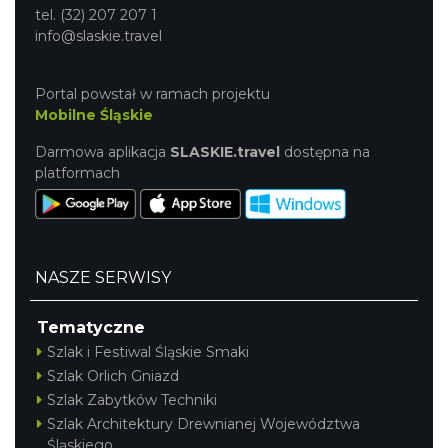
tel. (32) 207 207 1
info@slaskie.travel
Portal powstał w ramach projektu
Mobilne Śląskie
Darmowa aplikacja
SLASKIE.travel
dostępna na
platformach
NASZE SERWISY
Tematyczne
Szlak i Festiwal Śląskie Smaki
Szlak Orlich Gniazd
Szlak Zabytków Techniki
Szlak Architektury Drewnianej Województwa
Śląskiego