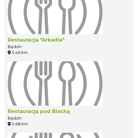
Restauracja "Arkadia"
Będzin
0.46 km
Restauracja pod Blachą
Będzin
0.68 km