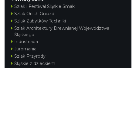
Szlak i Festiwal Śląskie Smaki
Szlak Orlich Gniazd
Szlak Zabytków Techniki
Szlak Architektury Drewnianej Województwa
Śląskiego
Industriada
Juromania
Szlak Przyrody
Śląskie z dzieckiem
Śląskie po zdrowie
Festiwal Górnej Odry
Festiwal DziewięćSił
Kajakiem przez Śląskie
Narty w Śląskim
Rowerem przez Śląskie
Silesia Convention
Regionalne
Beskidy