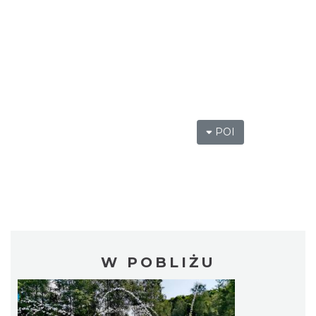
POI
W POBLIŻU