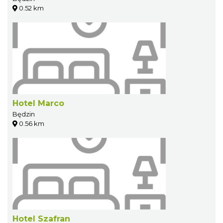
0.52 km
Hotel Marco
Będzin
0.56 km
Hotel Szafran