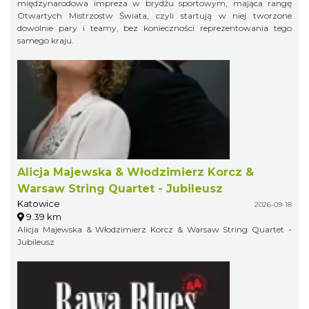
międzynarodowa impreza w brydżu sportowym, mająca rangę
Otwartych Mistrzostw Świata, czyli startują w niej tworzone
dowolnie pary i teamy, bez konieczności reprezentowania tego
samego kraju.
Alicja Majewska & Włodzimierz Korcz &
Warsaw String Quartet - Jubileusz
Katowice
2026-09-18
9.39 km
Alicja Majewska & Włodzimierz Korcz & Warsaw String Quartet -
Jubileusz