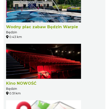
Wodny plac zabaw Będzin Warpie
Będzin
0.43 km
Kino NOWOŚĆ
Będzin
0.51 km