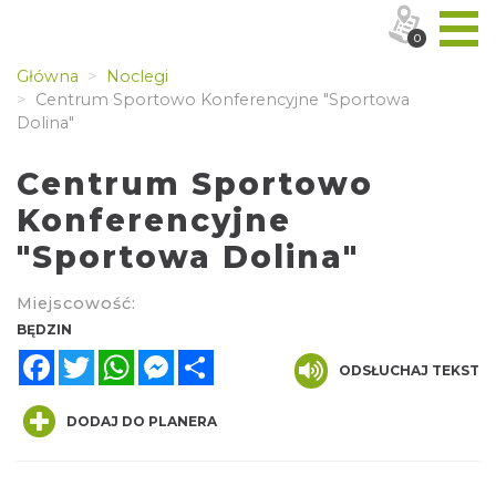
0
Główna
Noclegi
Centrum Sportowo Konferencyjne "Sportowa
Dolina"
Centrum Sportowo
Konferencyjne
"Sportowa Dolina"
Miejscowość:
BĘDZIN
Facebook
Twitter
WhatsApp
Messenger
Share
ODSŁUCHAJ TEKST
DODAJ DO PLANERA