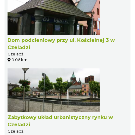
Dom podcieniowy przy ul. Kościelnej 3 w
Czeladzi
Czeladź
0.06 km
Zabytkowy układ urbanistyczny rynku w
Czeladzi
Czeladź