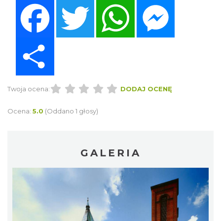
Facebook
Twitter
WhatsApp
Messenger
Share
Twoja ocena:
DODAJ OCENĘ
Ocena:
5.0
(Oddano 1 głosy)
GALERIA