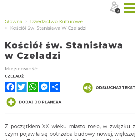
0
Główna
Dziedzictwo Kulturowe
Kościół Św. Stanisława W Czeladzi
Kościół św. Stanisława
w Czeladzi
Miejscowość:
CZELADŹ
Facebook
Twitter
WhatsApp
Messenger
Share
ODSŁUCHAJ TEKST
DODAJ DO PLANERA
Z początkiem XX wieku miasto rosło, w związku z
czym pojawiła się potrzeba budowy nowej, większej