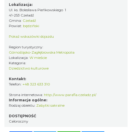
Lokalizacja:
Ul. ks. Bolesława Pieńkowskiego 1
41-253 Czeladź
Gmina:
Czeladź
Powiat:
będziński
Pokaż wskazówki dojazdu
Region turystyczny:
Górnośląsko-Zagłębiowska Metropolia
Lokalizacja:
W mieście
Kategoria:
Dziedzictwo kulturowe
Kontakt:
Telefon:
+48 323 633 310
Strona internetowa:
http://www.parafia.czeladz.pl/
Informacje ogólne:
Rodzaj obiektu:
Zabytki sakralne
DOSTĘPNOŚĆ
Całoroczny