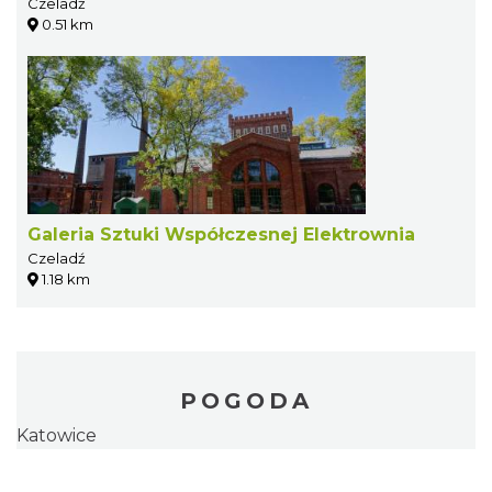
Czeladź
0.51 km
Galeria Sztuki Współczesnej Elektrownia
Czeladź
1.18 km
POGODA
Katowice