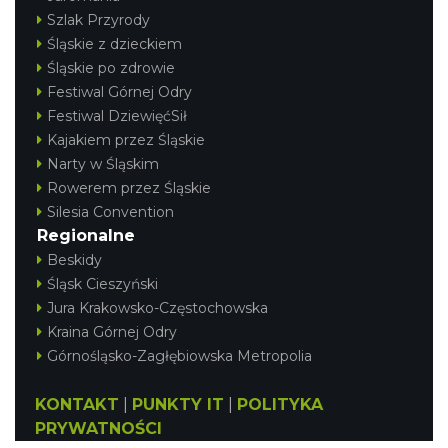
Szlak Przyrody
Śląskie z dzieckiem
Śląskie po zdrowie
Festiwal Górnej Odry
Festiwal DziewięćSił
Kajakiem przez Śląskie
Narty w Śląskim
Rowerem przez Śląskie
Silesia Convention
Regionalne
Beskidy
Śląsk Cieszyński
Jura Krakowsko-Częstochowska
Kraina Górnej Odry
Górnośląsko-Zagłębiowska Metropolia
KONTAKT
|
PUNKTY IT
|
POLITYKA
PRYWATNOŚCI