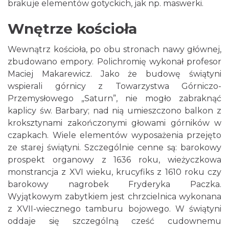
brakuje elementów gotyckich, jak np. maswerki.
Wnętrze kościoła
Wewnątrz kościoła, po obu stronach nawy głównej,
zbudowano empory. Polichromię wykonał profesor
Maciej Makarewicz. Jako że budowę świątyni
wspierali górnicy z Towarzystwa Górniczo-
Przemysłowego „Saturn”, nie mogło zabraknąć
kaplicy św. Barbary; nad nią umieszczono balkon z
kroksztynami zakończonymi głowami górników w
czapkach. Wiele elementów wyposażenia przejęto
ze starej świątyni. Szczególnie cenne są: barokowy
prospekt organowy z 1636 roku, wieżyczkowa
monstrancja z XVI wieku, krucyfiks z 1610 roku czy
barokowy nagrobek Fryderyka Paczka.
Wyjątkowym zabytkiem jest chrzcielnica wykonana
z XVII-wiecznego tamburu bojowego. W świątyni
oddaje się szczególną cześć cudownemu