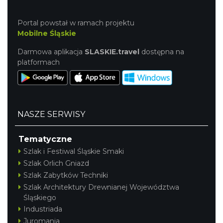
Portal powstał w ramach projektu
Mobilne Śląskie
Darmowa aplikacja
SLASKIE.travel
dostępna na
platformach
NASZE SERWISY
Tematyczne
Szlak i Festiwal Śląskie Smaki
Szlak Orlich Gniazd
Szlak Zabytków Techniki
Szlak Architektury Drewnianej Województwa
Śląskiego
Industriada
Juromania