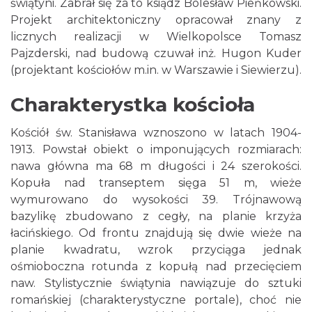
świątyni. Zabrał się za to ksiądz Bolesław Pieńkowski.
Projekt architektoniczny opracował znany z
licznych realizacji w Wielkopolsce Tomasz
Pajzderski, nad budową czuwał inż. Hugon Kuder
(projektant kościołów m.in. w Warszawie i Siewierzu).
Charakterystka kościoła
Kościół św. Stanisława wznoszono w latach 1904-
1913. Powstał obiekt o imponujących rozmiarach:
nawa główna ma 68 m długości i 24 szerokości.
Kopuła nad transeptem sięga 51 m, wieże
wymurowano do wysokości 39. Trójnawową
bazylikę zbudowano z cegły, na planie krzyża
łacińskiego. Od frontu znajdują się dwie wieże na
planie kwadratu, wzrok przyciąga jednak
ośmioboczna rotunda z kopułą nad przecięciem
naw. Stylistycznie świątynia nawiązuje do sztuki
romańskiej (charakterystyczne portale), choć nie