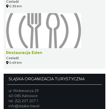
Czeladź
0.39 km
Restauracja Eden
Czeladź
0.49 km
ŚLĄSKA ORGANIZACJA TURYSTYCZNA
ul. Mickiewicza 29
40-085 Katowice
tel. (32) 207 207 1
info@slaskie.travel