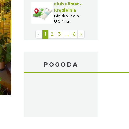
Klub Klimat -
Kręgielnia
Bielsko-Biała
0.41 km
«
1
2
3
…
6
»
POGODA