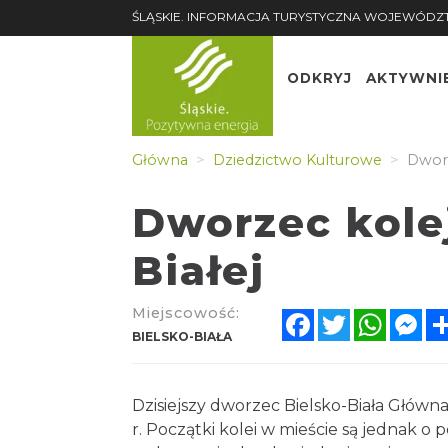
ŚLĄSKIE. INFORMACJA TURYSTYCZNA WOJEWÓDZ
ODKRYJ
AKTYWNI
Główna
Dziedzictwo Kulturowe
Dworz
Dworzec kole
Białej
Miejscowość:
Facebook
Twitter
Whats
Me
BIELSKO-BIAŁA
Dzisiejszy dworzec Bielsko-Biała Główn
r. Początki kolei w mieście są jednak o 