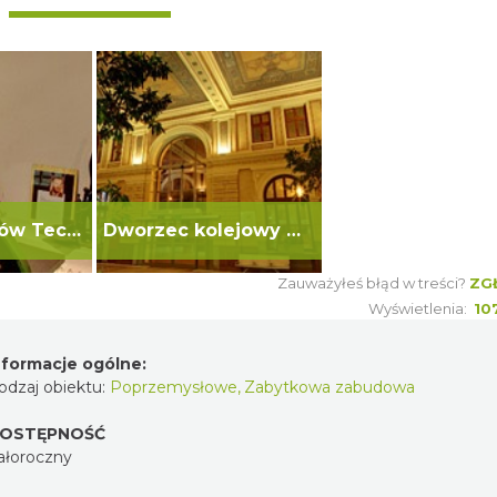
Szlak Zabytków Techniki
Dworzec kolejowy w Bielsku-Białej
Zauważyłeś błąd w treści?
ZG
Wyświetlenia:
10
nformacje ogólne:
odzaj obiektu:
Poprzemysłowe
,
Zabytkowa zabudowa
OSTĘPNOŚĆ
ałoroczny