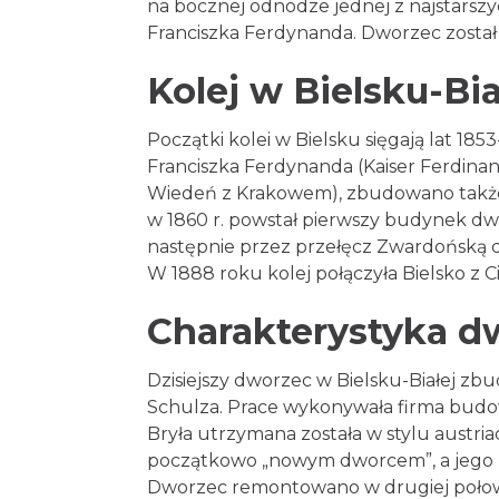
na bocznej odnodze jednej z najstarszyc
Franciszka Ferdynanda. Dworzec zosta
Kolej w Bielsku-Bia
Początki kolei w Bielsku sięgają lat 185
Franciszka Ferdynanda (Kaiser Ferdina
Wiedeń z Krakowem), zbudowano także 
w 1860 r. powstał pierwszy budynek d
następnie przez przełęcz Zwardońską d
W 1888 roku kolej połączyła Bielsko z 
Charakterystyka d
Dzisiejszy dworzec w Bielsku-Białej zb
Schulza. Prace wykonywała firma budowl
Bryła utrzymana została w stylu aust
początkowo „nowym dworcem”, a jego pow
Dworzec remontowano w drugiej połowie