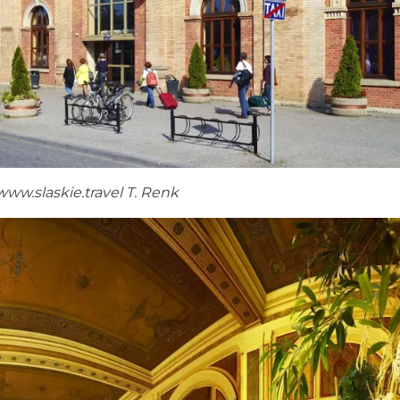
www.slaskie.travel
T. Renk