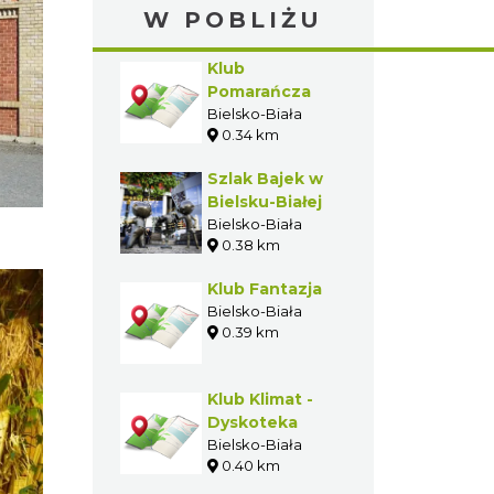
W POBLIŻU
Klub
Pomarańcza
Bielsko-Biała
0.34 km
Szlak Bajek w
Bielsku-Białej
Bielsko-Biała
0.38 km
Klub Fantazja
Bielsko-Biała
0.39 km
Klub Klimat -
Dyskoteka
Bielsko-Biała
0.40 km