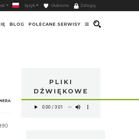
ość
Język
Ulubione
Zaloguj
IĘ
BLOG
POLECANE SERWISY
PLIKI
DŹWIĘKOWE
NERA
1890