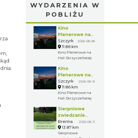
WYDARZENIA W
POBLIŻU
Kino
Plenerowe na
arza
Hali
Szczyrk
2026-08-08
11.86 km
Skrzyczeńskiej
Kino Plenerowe na
em,
Hali Skrzyczeńskiej
skąd
dnia.
Kino
Plenerowe na
Hali
Szczyrk
2026-08-15
11.86 km
Skrzyczeńskiej
Kino Plenerowe na
Hali Skrzyczeńskiej
a
Sierpniowe
zwiedzanie
Dworku
Brenna
2026-08-11
13.87 km
Myśliwskiego
Sierpniowe