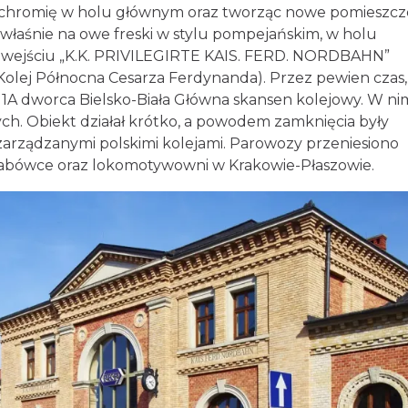
olichromię w holu głównym oraz tworząc nowe pomieszcz
właśnie na owe freski w stylu pompejańskim, w holu
zy wejściu „K.K. PRIVILEGIRTE KAIS. FERD. NORDBAHN”
olej Północna Cesarza Ferdynanda). Przez pewien czas,
ie 1A dworca Bielsko-Biała Główna skansen kolejowy. W ni
. Obiekt działał krótko, a powodem zamknięcia były
zarządzanymi polskimi kolejami. Parowozy przeniesiono
bówce oraz lokomotywowni w Krakowie-Płaszowie.