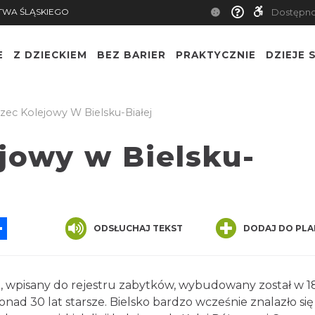
TWA ŚLĄSKIEGO
Dostępn
E
Z DZIECKIEM
BEZ BARIER
PRAKTYCZNIE
DZIEJE S
ec Kolejowy W Bielsku-Białej
jowy w Bielsku-
App
ssenger
Share
ODSŁUCHAJ TEKST
DODAJ DO PLA
a, wpisany do rejestru zabytków, wybudowany został w 
ponad 30 lat starsze. Bielsko bardzo wcześnie znalazło się