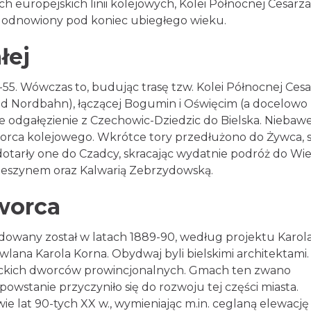
h europejskich linii kolejowych, Kolei Północnej Cesarza
ł odnowiony pod koniec ubiegłego wieku.
łej
3-55. Wówczas to, budując trasę tzw. Kolei Północnej Ces
nd Nordbahn), łączącej Bogumin i Oświęcim (a docelowo
odgałęzienie z Czechowic-Dziedzic do Bielska. Niebaw
worca kolejowego. Wkrótce tory przedłużono do Żywca, 
otarły one do Czadcy, skracając wydatnie podróż do Wie
Cieszynem oraz Kalwarią Zebrzydowską.
worca
udowany został w latach 1889-90, według projektu Karol
ana Karola Korna. Obydwaj byli bielskimi architektami.
riackich dworców prowincjonalnych. Gmach ten zwano
stanie przyczyniło się do rozwoju tej części miasta.
 lat 90-tych XX w., wymieniając m.in. ceglaną elewację