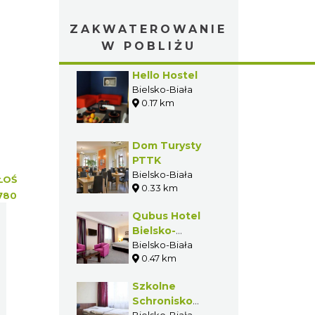
ZAKWATEROWANIE
W POBLIŻU
Hello Hostel
Bielsko-Biała
0.17 km
Dom Turysty
PTTK
Bielsko-Biała
ŁOŚ
0.33 km
780
Qubus Hotel
Bielsko-
Biała****
Bielsko-Biała
0.47 km
Szkolne
Schronisko
Bielsko-Biała