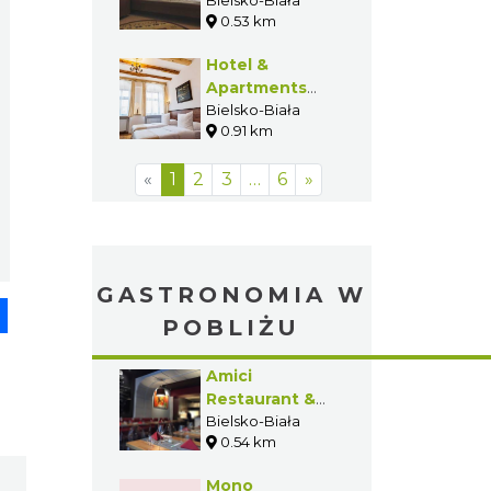
Młodzieżowe
0.53 km
PTSM Bolka i
Lolka
Hotel &
Apartments
Ventus Rosa
Bielsko-Biała
0.91 km
«
1
2
3
…
6
»
GASTRONOMIA W
pp
senger
Share
POBLIŻU
Amici
Restaurant &
Bistro
Bielsko-Biała
0.54 km
Mono