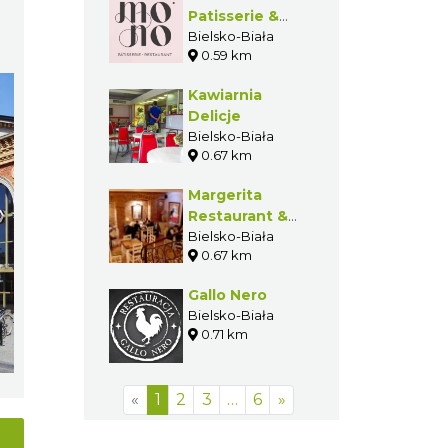
Patisserie &
Bistro
Bielsko-Biała
0.59 km
Kawiarnia
Delicje
Bielsko-Biała
0.67 km
Margerita
Restaurant &
Pizza
Bielsko-Biała
0.67 km
Gallo Nero
Bielsko-Biała
0.71 km
«
1
2
3
…
6
»