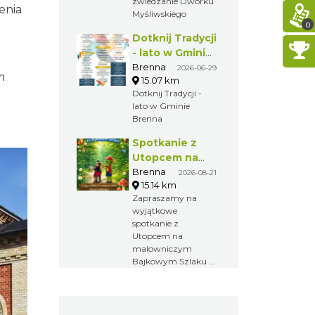
zwiedzanie Dworku
enia
Myśliwskiego
0
Dotknij Tradycji
- lato w Gminie
Brenna
Brenna
2026-06-29
m
15.07 km
Dotknij Tradycji -
lato w Gminie
Brenna
Spotkanie z
Utopcem na
Bajkowym
Brenna
2026-08-21
15.14 km
Szlaku
Zapraszamy na
wyjątkowe
spotkanie z
Utopcem na
malowniczym
Bajkowym Szlaku w
Brennej.