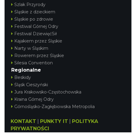
Szlak Przyrody
Śląskie z dzieckiem
Śląskie po zdrowie
Festiwal Górnej Odry
Festiwal DziewięćSił
Kajakiem przez Śląskie
Narty w Śląskim
Rowerem przez Śląskie
Silesia Convention
Regionalne
Beskidy
Śląsk Cieszyński
Jura Krakowsko-Częstochowska
Kraina Górnej Odry
Górnośląsko-Zagłębiowska Metropolia
KONTAKT
|
PUNKTY IT
|
POLITYKA
PRYWATNOŚCI