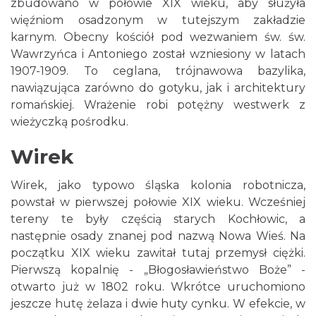
zbudowano w połowie XIX wieku, aby służyła
więźniom osadzonym w tutejszym zakładzie
karnym. Obecny kościół pod wezwaniem św. św.
Wawrzyńca i Antoniego został wzniesiony w latach
1907-1909. To ceglana, trójnawowa bazylika,
nawiązująca zarówno do gotyku, jak i architektury
romańskiej. Wrażenie robi potężny westwerk z
wieżyczką pośrodku.
Wirek
Wirek, jako typowo śląska kolonia robotnicza,
powstał w pierwszej połowie XIX wieku. Wcześniej
tereny te były częścią starych Kochłowic, a
następnie osady znanej pod nazwą Nowa Wieś. Na
początku XIX wieku zawitał tutaj przemysł ciężki.
Pierwszą kopalnię - „Błogosławieństwo Boże” -
otwarto już w 1802 roku. Wkrótce uruchomiono
jeszcze hutę żelaza i dwie huty cynku. W efekcie, w