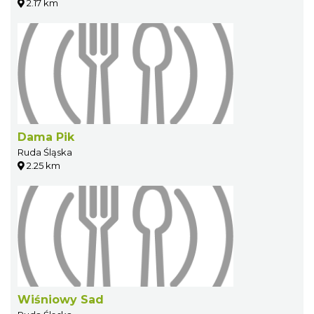
2.17 km
Dama Pik
Ruda Śląska
2.25 km
Wiśniowy Sad