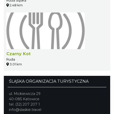
Ruda Śląska
2.48 km
Czarny Kot
Ruda
3.01 km
ŚLĄSKA ORGANIZACJA TURYSTYCZNA
ul. Mickiewicza 29
40-085 Katowice
tel. (32) 207 207 1
info@slaskie.travel