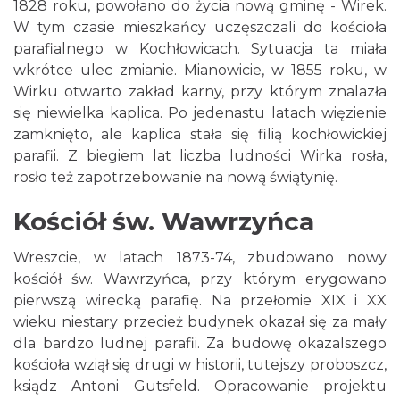
1828 roku, powołano do życia nową gminę - Wirek.
W tym czasie mieszkańcy uczęszczali do kościoła
parafialnego w Kochłowicach. Sytuacja ta miała
wkrótce ulec zmianie. Mianowicie, w 1855 roku, w
Wirku otwarto zakład karny, przy którym znalazła
się niewielka kaplica. Po jedenastu latach więzienie
zamknięto, ale kaplica stała się filią kochłowickiej
parafii. Z biegiem lat liczba ludności Wirka rosła,
rosło też zapotrzebowanie na nową świątynię.
Kościół św. Wawrzyńca
Wreszcie, w latach 1873-74, zbudowano nowy
kościół św. Wawrzyńca, przy którym erygowano
pierwszą wirecką parafię. Na przełomie XIX i XX
wieku niestary przecież budynek okazał się za mały
dla bardzo ludnej parafii. Za budowę okazalszego
kościoła wziął się drugi w historii, tutejszy proboszcz,
ksiądz Antoni Gutsfeld. Opracowanie projektu