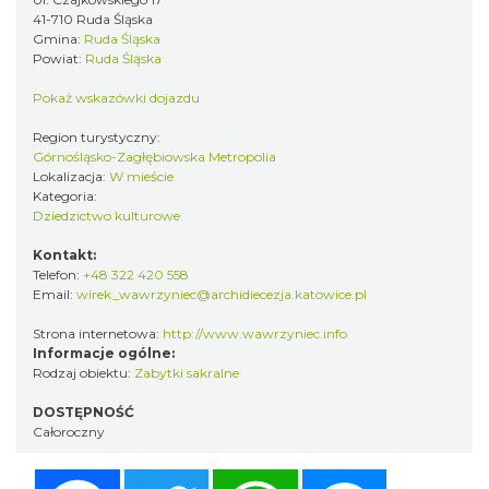
41-710 Ruda Śląska
Gmina:
Ruda Śląska
Powiat:
Ruda Śląska
Pokaż wskazówki dojazdu
Region turystyczny:
Górnośląsko-Zagłębiowska Metropolia
Lokalizacja:
W mieście
Kategoria:
Dziedzictwo kulturowe
Kontakt:
Telefon:
+48 322 420 558
Email:
wirek_wawrzyniec@archidiecezja.katowice.pl
Strona internetowa:
http://www.wawrzyniec.info
Informacje ogólne:
Rodzaj obiektu:
Zabytki sakralne
DOSTĘPNOŚĆ
Całoroczny
Facebook
Twitter
WhatsApp
Messenger