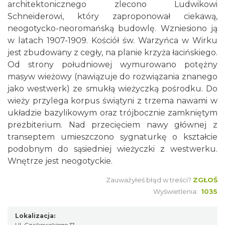
architektonicznego zlecono Ludwikowi
Schneiderowi, który zaproponował ciekawą,
neogotycko-neoromańską budowlę. Wzniesiono ją
w latach 1907-1909. Kościół św. Warzyńca w Wirku
jest zbudowany z cegły, na planie krzyża łacińskiego.
Od strony południowej wymurowano potężny
masyw wieżowy (nawiązuje do rozwiązania znanego
jako westwerk) ze smukłą wieżyczką pośrodku. Do
wieży przylega korpus świątyni z trzema nawami w
układzie bazylikowym oraz trójbocznie zamkniętym
prezbiterium. Nad przecięciem nawy głównej z
transeptem umieszczono sygnaturkę o kształcie
podobnym do sąsiedniej wieżyczki z westwerku.
Wnętrze jest neogotyckie.
Zauważyłeś błąd w treści?
ZGŁOŚ
Wyświetlenia:
1035
Lokalizacja:
Ul. Czajkowskiego 17