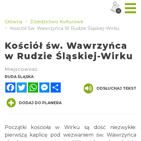
0
Główna
Dziedzictwo Kulturowe
Kościół Św. Wawrzyńca W Rudzie Śląskiej-Wirku
Kościół św. Wawrzyńca
w Rudzie Śląskiej-Wirku
Miejscowość:
RUDA ŚLĄSKA
Facebook
Twitter
WhatsApp
Messenger
Share
ODSŁUCHAJ TEKST
DODAJ DO PLANERA
Początki kościoła w Wirku są dość niezwykłe:
pierwszą kaplicę pod wezwaniem św. Wawrzyńca