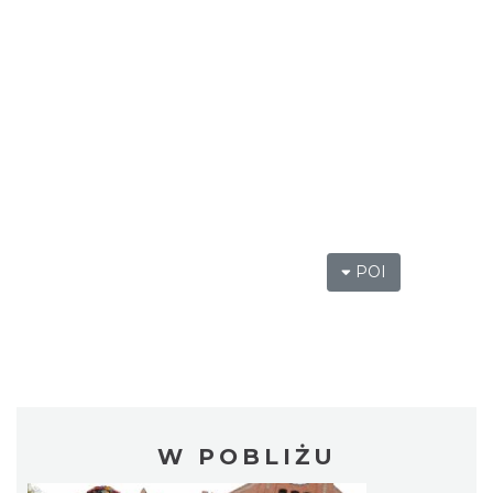
POI
W POBLIŻU