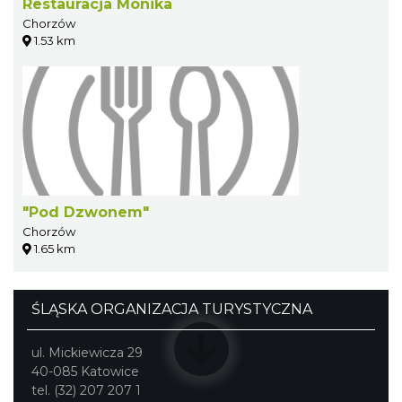
Restauracja Monika
Chorzów
1.53 km
"Pod Dzwonem"
Chorzów
1.65 km
ŚLĄSKA ORGANIZACJA TURYSTYCZNA
ul. Mickiewicza 29
40-085 Katowice
tel. (32) 207 207 1