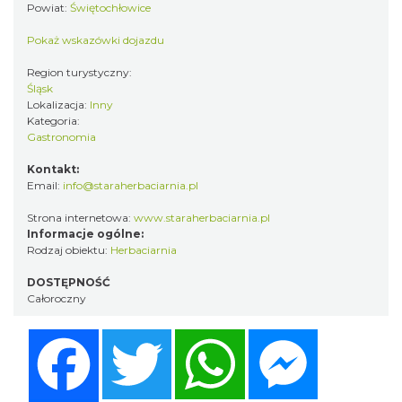
Powiat:
Świętochłowice
Pokaż wskazówki dojazdu
Region turystyczny:
Śląsk
Lokalizacja:
Inny
Kategoria:
Gastronomia
Kontakt:
Email:
info@staraherbaciarnia.pl
Strona internetowa:
www.staraherbaciarnia.pl
Informacje ogólne:
Rodzaj obiektu:
Herbaciarnia
DOSTĘPNOŚĆ
Całoroczny
Facebook
Twitter
WhatsApp
Messenger