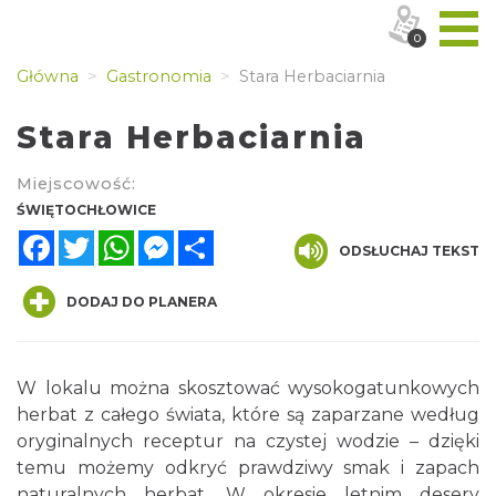
0
Główna
Gastronomia
Stara Herbaciarnia
Stara Herbaciarnia
Miejscowość:
ŚWIĘTOCHŁOWICE
Facebook
Twitter
WhatsApp
Messenger
Share
ODSŁUCHAJ TEKST
DODAJ DO PLANERA
W lokalu można skosztować wysokogatunkowych
herbat z całego świata, które są zaparzane według
oryginalnych receptur na czystej wodzie – dzięki
temu możemy odkryć prawdziwy smak i zapach
naturalnych herbat. W okresie letnim desery