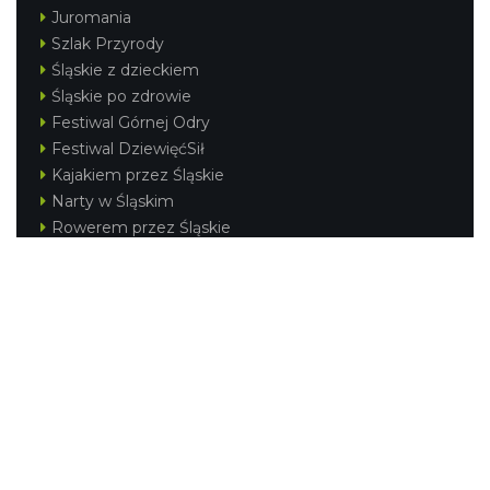
Juromania
Szlak Przyrody
Śląskie z dzieckiem
Śląskie po zdrowie
Festiwal Górnej Odry
Festiwal DziewięćSił
Kajakiem przez Śląskie
Narty w Śląskim
Rowerem przez Śląskie
Silesia Convention
Regionalne
Beskidy
Śląsk Cieszyński
Jura Krakowsko-Częstochowska
Kraina Górnej Odry
Górnośląsko-Zagłębiowska Metropolia
KONTAKT
|
PUNKTY IT
|
POLITYKA