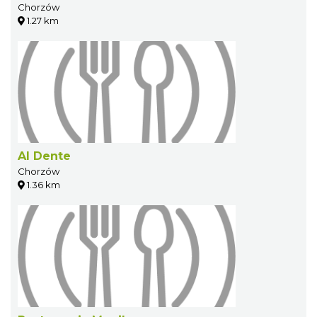
Chorzów
1.27 km
Al Dente
Chorzów
1.36 km