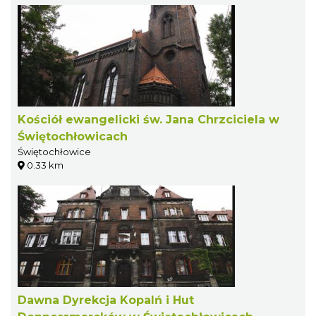
Kościół ewangelicki św. Jana Chrzciciela w
Świętochłowicach
Świętochłowice
0.33 km
Dawna Dyrekcja Kopalń i Hut