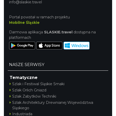
info@slaskie.travel
Portal powstał w ramach projektu
Mobilne Śląskie
Darmowa aplikacja
SLASKIE.travel
dostępna na
platformach
NASZE SERWISY
Tematyczne
Szlak i Festiwal Śląskie Smaki
Szlak Orlich Gniazd
Szlak Zabytków Techniki
Szlak Architektury Drewnianej Województwa
Śląskiego
Industriada