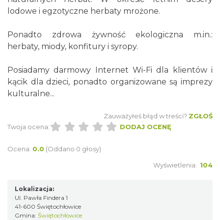
lodowe i egzotyczne herbaty mrożone.
Ponadto zdrowa żywność ekologiczna m.in.:
herbaty, miody, konfitury i syropy.
Posiadamy darmowy Internet Wi-Fi dla klientów i
kącik dla dzieci, ponadto organizowane są imprezy
kulturalne...
Zauważyłeś błąd w treści?
ZGŁOŚ
Twoja ocena:
DODAJ OCENĘ
Ocena:
0.0
(Oddano 0 głosy)
Wyświetlenia:
104
Lokalizacja:
Ul. Pawła Findera 1
41-600 Świętochłowice
Gmina:
Świętochłowice