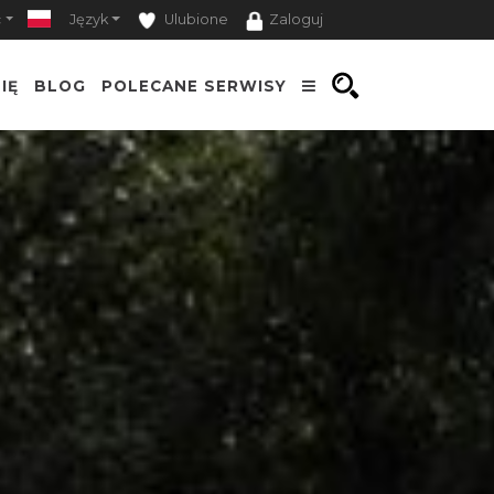
ć
Język
Ulubione
Zaloguj
IĘ
BLOG
POLECANE SERWISY