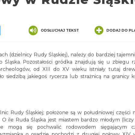
pp
senger
Share
ODSŁUCHAJ TEKST
DODAJ DO PL
h (dzielnicy Rudy Śląskiej), należy do bardziej tajemn
o Śląska. Pozostałości gródka znajdują się u zbiegu r
rcheologów, od XIII do XV wieku istniały tutaj dre
o siedzibą jakiegoś rycerza lub strażnicą na granicy k
nic Rudy Śląskiej; położone są w południowej części m
 O ile Ruda Śląska jest miastem bardzo młodym (liczy
ice mogą się pochwalić rodowodem sięgającym c
wzmianka o osadzie pochodzi z drugiej połowy XIV 