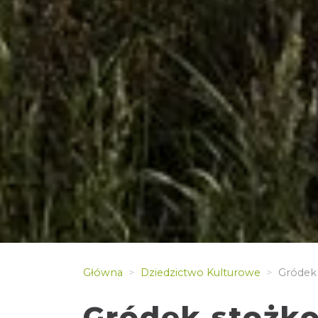
Główna
Dziedzictwo Kulturowe
Gródek 
Gródek stożko