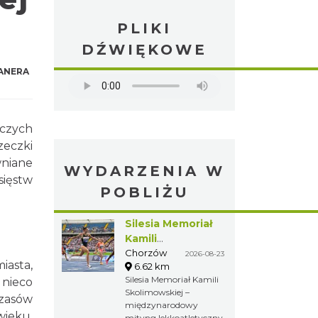
PLIKI
DŹWIĘKOWE
ANERA
iczych
zeczki
wniane
WYDARZENIA W
sięstw
POBLIŻU
Silesia Memoriał
Kamili
Skolimowskiej
Chorzów
2026-08-23
iasta,
6.62 km
Silesia Memoriał Kamili
 nieco
Skolimowskiej –
zasów
międzynarodowy
wieku.
mityng lekkoatletyczny