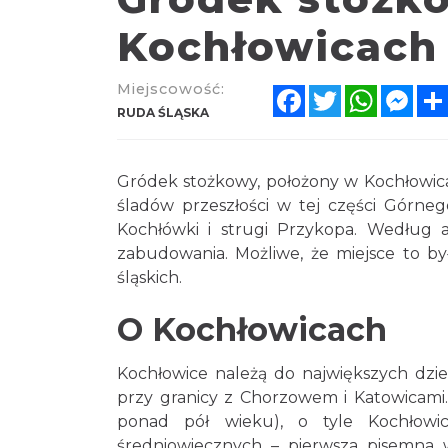
Kochłowicach
Miejscowość:
Facebook
Twitter
WhatsA
Mes
RUDA ŚLĄSKA
Gródek stożkowy, położony w Kochłowicac
śladów przeszłości w tej części Górneg
Kochłówki i strugi Przykopa. Według a
zabudowania. Możliwe, że miejsce to był
śląskich.
O Kochłowicach
Kochłowice należą do największych dziel
przy granicy z Chorzowem i Katowicami.
ponad pół wieku), o tyle Kochłow
średniowiecznych – pierwsza pisemna 