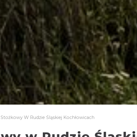
Stożkowy W Rudzie Śląskiej Kochłowicach
wy w Rudzie Śląski