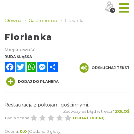
0
Główna
Gastronomia
Florianka
Florianka
Miejscowość:
RUDA ŚLĄSKA
Facebook
Twitter
WhatsApp
Messenger
Share
ODSŁUCHAJ TEKST
DODAJ DO PLANERA
Restauracja z pokojami gościnnymi.
Zauważyłeś błąd w treści?
ZGŁOŚ
Twoja ocena:
DODAJ OCENĘ
Ocena:
0.0
(Oddano 0 głosy)