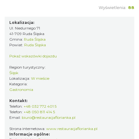
Wyświetlenia:
88
Lokalizacja:
Ul. Niedurnego 71
41-709 Ruda Śląska
Gmina:
Ruda Śląska
Powiat:
Ruda Śląska
Pokaż wskazówki dojazdu
Region turystyczny:
Śląsk
Lokalizacja:
W mieście
Kategoria:
Gastronomia
Kontakt:
Telefon:
+48 032 772 401 5
Telefon:
+48 050 811 414 5
Email:
biuro@restauracjaflorianka.pl
Strona internetowa:
www.restauracjaflorianka.pl
Informacje ogólne: