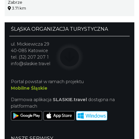
Zabrze
3.71 km
ŚLĄSKA ORGANIZACJA TURYSTYCZNA
ul. Mickiewicza 29
40-085 Katowice
tel. (32) 207 207 1
info@slaskie.travel
Portal powstał w ramach projektu
Mobilne Śląskie
Darmowa aplikacja
SLASKIE.travel
dostępna na
platformach
NASZE SERWISY