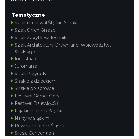
Tematyczne
Szlak i Festiwal Śląskie Smaki
Szlak Orlich Gniazd
Szlak Zabytków Techniki
Szlak Architektury Drewnianej Województwa
Śląskiego
Industriada
Juromania
Szlak Przyrody
Śląskie z dzieckiem
Śląskie po zdrowie
Festiwal Górnej Odry
Festiwal DziewięćSił
Kajakiem przez Śląskie
Narty w Śląskim
Rowerem przez Śląskie
Silesia Convention