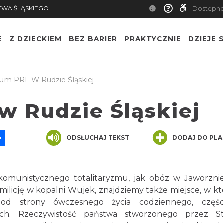
TWA ŚLĄSKIEGO
Dostępn
E
Z DZIECKIEM
BEZ BARIER
PRAKTYCZNIE
DZIEJE S
m PRL W Rudzie Śląskiej
 Rudzie Śląskiej
App
ssenger
Share
ODSŁUCHAJ TEKST
DODAJ DO PLA
 komunistycznego totalitaryzmu, jak obóz w Jaworzni
ilicję w kopalni Wujek, znajdziemy także miejsce, w k
e od strony ówczesnego życia codziennego, częśc
ch. Rzeczywistość państwa stworzonego przez St