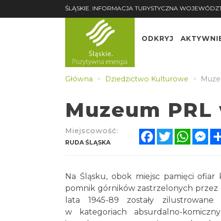
ŚLĄSKIE. INFORMACJA TURYSTYCZNA WOJEWÓDZ
ODKRYJ
AKTYWNI
Główna
Dziedzictwo Kulturowe
Muzeu
Muzeum PRL w
Miejscowość:
Facebook
Twitter
Whats
Me
RUDA ŚLĄSKA
Na Śląsku, obok miejsc pamięci ofiar
pomnik górników zastrzelonych przez m
lata 1945-89 zostały zilustrowan
w kategoriach absurdalno-komiczny