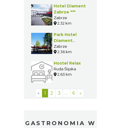
Hotel Diament
Zabrze ***
Zabrze
2.32 km
Park Hotel
Diament
Zabrze****
Zabrze
2.36 km
Hostel Relax
Ruda Śląska
2.63 km
«
1
2
3
…
6
»
GASTRONOMIA W