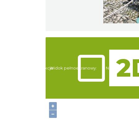
Atrakcje
Widok pełnoekranowy:
Noclegi
+
−