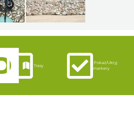
Pokaż/Ukryj
Trasy
markery