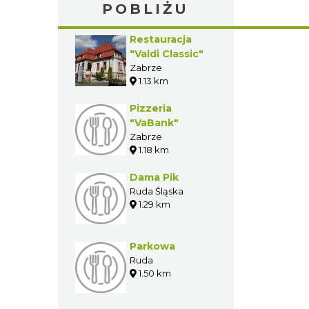
POBLIŻU
Restauracja
"Valdi Classic"
Zabrze
1.13 km
Pizzeria
"VaBank"
Zabrze
1.18 km
Dama Pik
Ruda Śląska
1.29 km
Parkowa
Ruda
1.50 km