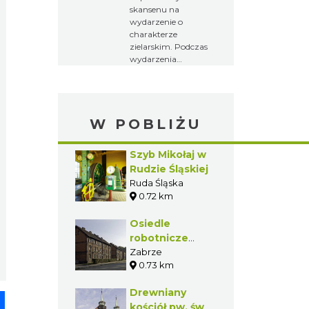
skansenu na
wydarzenie o
charakterze
zielarskim. Podczas
wydarzenia
odbywają się
pokazy prac
żniwnych i działania
młynów.
W POBLIŻU
Szyb Mikołaj w
Rudzie Śląskiej
Ruda Śląska
0.72 km
Osiedle
robotnicze
Kolonia B w
Zabrze
0.73 km
Zabrzu
Drewniany
pp
senger
Share
kościół pw. św.