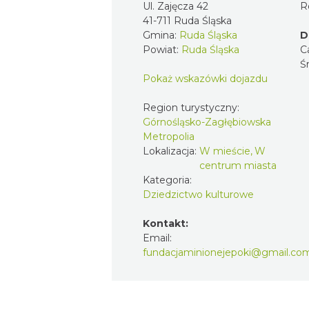
Ul. Zajęcza 42
R
41-711 Ruda Śląska
Gmina:
Ruda Śląska
D
Powiat:
Ruda Śląska
C
Ś
Pokaż wskazówki dojazdu
Region turystyczny:
Górnośląsko-Zagłębiowska
Metropolia
Lokalizacja:
W mieście, W
centrum miasta
Kategoria:
Dziedzictwo kulturowe
Kontakt:
Email:
fundacjaminionejepoki@gmail.co