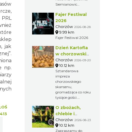
olimpijskiej w rzucie
zasów
Siemianowic
młotem z 2000
Śląskich i Chorzowa.
cze,
roku.
Fajer Festiwal
Jest to największa
h PRL
impreza biegowa na
2026
wnież
Śląsku i jeden z
Chorzów
2026-08-28
największych
które
9.99 km
maratonów w
Fajer Festiwal 2026
sklep
Polsce.
, jak
Dzień Kartofla
nej”.
w chorzowskim
skansenie
Chorzów
miona
2026-09-20
10.12 km
e np.
Sztandarowa
iarzy
impreza
alnej
chorzowskiego
skansenu,
lnych
gromadząca co roku
tysiące gości.
Przybliżenie
ŁOŚ
O zbożach,
dawnych obrzędów
i zwyczajów na
chlebie i
1413
Górnym Śląsku.
ziołach
Chorzów
2026-08-23
10.12 km
Zapraszamy do