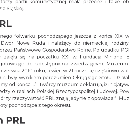
rzy partii komunistycznej miała przecież i takie obl
 Śląskiej.
PRL
nego folwarku pochodzącego jeszcze z końca XIX w
o Dwór Nowa Ruda i należący do niemieckiej rodzin
jęty przez Państwowe Gospodarstwo Rolne. Po upadku P
zajęła się na początku XXI w. Fundacja Minionej E
gotowując do udostępnienia zwiedzającym. Muzeu
04 czerwca 2010 roku, a więc w 21 rocznicę częściowo wo
r. były wynikiem porozumień Okrągłego Stołu. Działa
y od końca …”. Twórcy muzeum deklarują, iż inicjatywa
edzy o realiach Polskiej Rzeczypospolitej Ludowej. Pow
 którzy rzeczywistość PRL znają jedynie z opowiadań. M
oty pochodzące z tego okresu.
m PRL