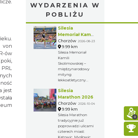
icze.
WYDARZENIA W
POBLIŻU
Silesia
Memoriał Kamili
ieku.
Skolimowskiej
Chorzów
2026-08-23
y von
9.99 km
Silesia Memoriał
GR-ów
Kamili
poki,
Skolimowskiej –
m PRL
międzynarodowy
mityng
lnych
lekkoatletyczny
lność
organizowany
 jest
Silesia
przez Fundację
Kamili
Marathon 2026
stała
Skolimowskiej.
Chorzów
2026-10-04
uzeum
Zawody poświęcone
9.99 km
są pamięci zmarłej
Silesia Marathon
0
w lutym 2009 roku
tradycyjnie już
Kamili
poprowadzi ulicami
Skolimowskiej –
czterech miast:
mistrzyni
Katowic, Mysłowic,