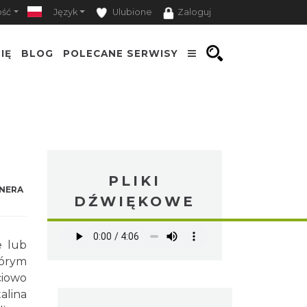
ość
Język
Ulubione
Zaloguj
IĘ
BLOG
POLECANE SERWISY
PLIKI
NERA
DŹWIĘKOWE
e lub
tórym
iowo
alina