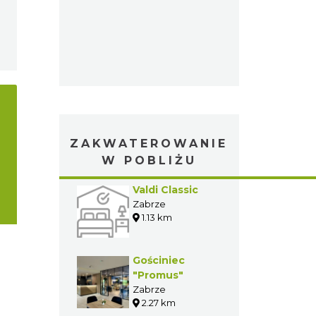
ZAKWATEROWANIE
W POBLIŻU
Valdi Classic
Zabrze
1.13 km
Gościniec
"Promus"
Zabrze
2.27 km