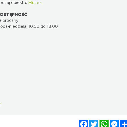
odzaj obiektu:
Muzea
OSTĘPNOŚĆ
ałoroczny
roda-niedziela: 10.00 do 18.00
m
Facebook
Twitter
WhatsA
Mes