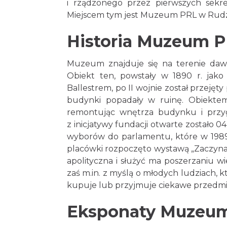
i rządzonego przez pierwszych sekreta
Miejscem tym jest Muzeum PRL w Rudzie
Historia Muzeum 
Muzeum znajduje się na terenie daw
Obiekt ten, powstały w 1890 r. jak
Ballestrem, po II wojnie został prze
budynki popadały w ruinę. Obiektem 
remontując wnętrza budynku i przy
z inicjatywy fundacji otwarte zostało 
wyborów do parlamentu, które w 1989 
placówki rozpoczęto wystawą „Zaczynam
apolityczna i służyć ma poszerzaniu wi
zaś m.in. z myślą o młodych ludziach,
kupuje lub przyjmuje ciekawe przedmi
Eksponaty Muzeu