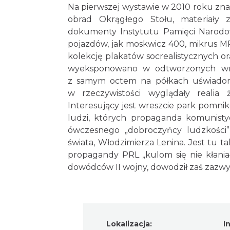
Na pierwszej wystawie w 2010 roku znal
obrad Okrągłego Stołu, materiały
dokumenty Instytutu Pamięci Narod
pojazdów, jak moskwicz 400, mikrus MR
kolekcję plakatów socrealistycznych o
wyeksponowano w odtworzonych wnęt
z samym octem na półkach uświadom
w rzeczywistości wyglądały realia 
Interesujący jest wreszcie park pomnikó
ludzi, których propaganda komunisty
ówczesnego „dobroczyńcy ludzkości”,
świata, Włodzimierza Lenina. Jest tu t
propagandy PRL „kulom się nie kłaniał
dowódców II wojny, dowodził zaś zazwy
Lokalizacja:
I