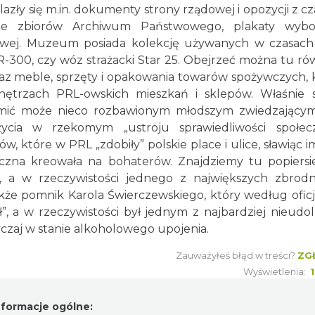
azły się m.in. dokumenty strony rządowej i opozycji z c
 ze zbiorów Archiwum Państwowego, plakaty wybor
owej. Muzeum posiada kolekcję używanych w czasac
-300, czy wóz strażacki Star 25. Obejrzeć można tu ró
raz meble, sprzęty i opakowania towarów spożywczych, 
rzach PRL-owskich mieszkań i sklepów. Właśnie 
ić może nieco rozbawionym młodszym zwiedzającym
życia w rzekomym „ustroju sprawiedliwości społecz
w, które w PRL „zdobiły” polskie place i ulice, sławiąc i
czna kreowała na bohaterów. Znajdziemy tu popiersi
 a w rzeczywistości jednego z największych zbrodn
akże pomnik Karola Świerczewskiego, który według oficj
”, a w rzeczywistości był jednym z najbardziej nieudo
czaj w stanie alkoholowego upojenia.
Zauważyłeś błąd w treści?
ZG
Wyświetlenia:
nformacje ogólne: