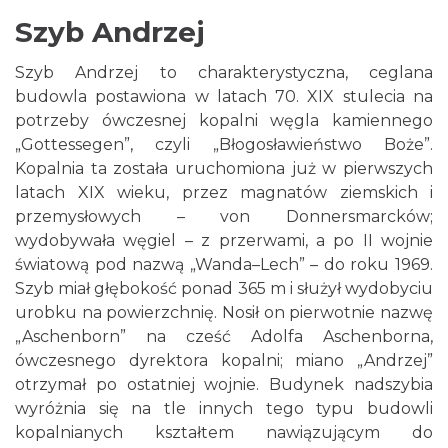
Szyb Andrzej
Szyb Andrzej to charakterystyczna, ceglana
budowla postawiona w latach 70. XIX stulecia na
potrzeby ówczesnej kopalni węgla kamiennego
„Gottessegen”, czyli „Błogosławieństwo Boże”.
Kopalnia ta została uruchomiona już w pierwszych
latach XIX wieku, przez magnatów ziemskich i
przemysłowych – von Donnersmarcków;
wydobywała węgiel – z przerwami, a po II wojnie
światową pod nazwą „Wanda–Lech” – do roku 1969.
Szyb miał głębokość ponad 365 m i służył wydobyciu
urobku na powierzchnię. Nosił on pierwotnie nazwę
„Aschenborn” na cześć Adolfa Aschenborna,
ówczesnego dyrektora kopalni; miano „Andrzej”
otrzymał po ostatniej wojnie. Budynek nadszybia
wyróżnia się na tle innych tego typu budowli
kopalnianych kształtem nawiązującym do