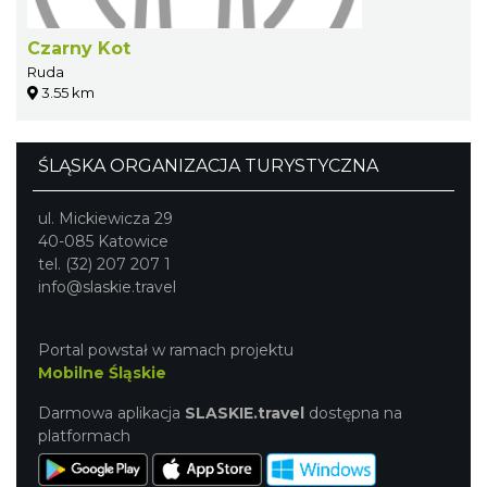
Czarny Kot
Ruda
3.55 km
ŚLĄSKA ORGANIZACJA TURYSTYCZNA
ul. Mickiewicza 29
40-085 Katowice
tel. (32) 207 207 1
info@slaskie.travel
Portal powstał w ramach projektu
Mobilne Śląskie
Darmowa aplikacja
SLASKIE.travel
dostępna na
platformach