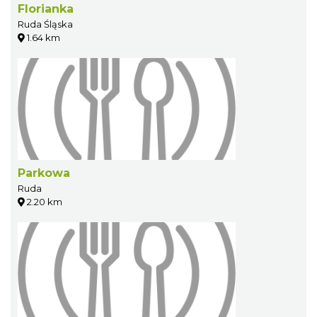
Florianka
Ruda Śląska
1.64 km
Parkowa
Ruda
2.20 km