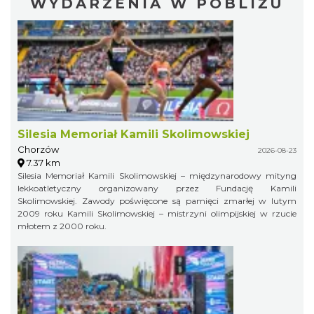
WYDARZENIA W POBLIŻU
Silesia Memoriał Kamili Skolimowskiej
Chorzów
2026-08-23
7.37 km
Silesia Memoriał Kamili Skolimowskiej – międzynarodowy mityng
lekkoatletyczny organizowany przez Fundację Kamili
Skolimowskiej. Zawody poświęcone są pamięci zmarłej w lutym
2009 roku Kamili Skolimowskiej – mistrzyni olimpijskiej w rzucie
młotem z 2000 roku.