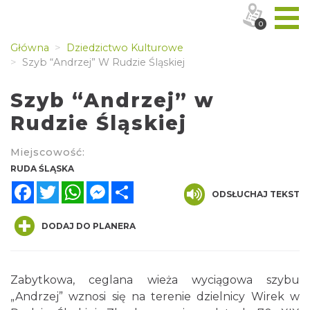
0
Główna
Dziedzictwo Kulturowe
Szyb “Andrzej” W Rudzie Śląskiej
Szyb “Andrzej” w
Rudzie Śląskiej
Miejscowość:
RUDA ŚLĄSKA
Facebook
Twitter
WhatsApp
Messenger
Share
ODSŁUCHAJ TEKST
DODAJ DO PLANERA
Zabytkowa, ceglana wieża wyciągowa szybu
„Andrzej” wznosi się na terenie dzielnicy Wirek w