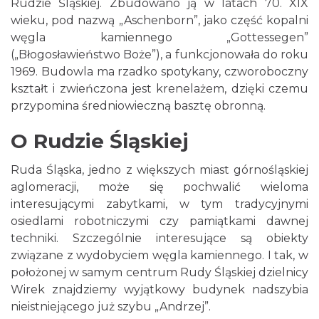
Rudzie Śląskiej. Zbudowano ją w latach 70. XIX
wieku, pod nazwą „Aschenborn”, jako część kopalni
węgla kamiennego „Gottessegen”
(„Błogosławieństwo Boże”), a funkcjonowała do roku
1969. Budowla ma rzadko spotykany, czworoboczny
kształt i zwieńczona jest krenelażem, dzięki czemu
przypomina średniowieczną basztę obronną.
O Rudzie Śląskiej
Ruda Śląska, jedno z większych miast górnośląskiej
aglomeracji, może się pochwalić wieloma
interesującymi zabytkami, w tym tradycyjnymi
osiedlami robotniczymi czy pamiątkami dawnej
techniki. Szczególnie interesujące są obiekty
związane z wydobyciem węgla kamiennego. I tak, w
położonej w samym centrum Rudy Śląskiej dzielnicy
Wirek znajdziemy wyjątkowy budynek nadszybia
nieistniejącego już szybu „Andrzej”.