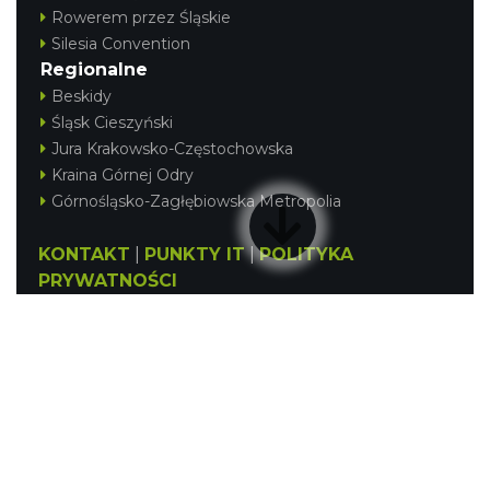
Rowerem przez Śląskie
Silesia Convention
Regionalne
Beskidy
Śląsk Cieszyński
Jura Krakowsko-Częstochowska
Kraina Górnej Odry
Górnośląsko-Zagłębiowska Metropolia
KONTAKT
|
PUNKTY IT
|
POLITYKA
PRYWATNOŚCI