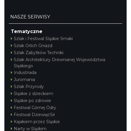
NASZE SERWISY
Tematyczne
Szlak i Festiwal Śląskie Smaki
Szlak Orlich Gniazd
Szlak Zabytków Techniki
Szlak Architektury Drewnianej Województwa
Śląskiego
Industriada
Juromania
Szlak Przyrody
Śląskie z dzieckiem
Śląskie po zdrowie
Festiwal Górnej Odry
Festiwal DziewięćSił
Kajakiem przez Śląskie
Narty w Śląskim