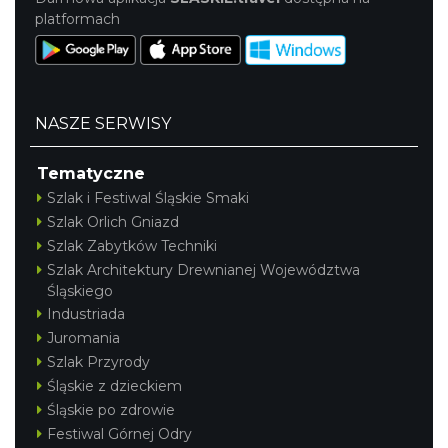
platformach
NASZE SERWISY
Tematyczne
Szlak i Festiwal Śląskie Smaki
Szlak Orlich Gniazd
Szlak Zabytków Techniki
Szlak Architektury Drewnianej Województwa
Śląskiego
Industriada
Juromania
Szlak Przyrody
Śląskie z dzieckiem
Śląskie po zdrowie
Festiwal Górnej Odry