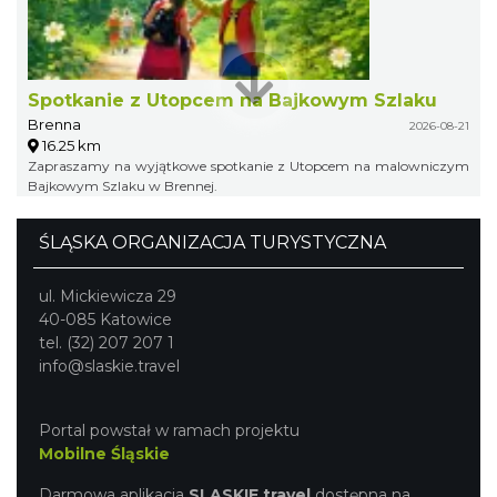
Spotkanie z Utopcem na Bajkowym Szlaku
Brenna
2026-08-21
16.25 km
Zapraszamy na wyjątkowe spotkanie z Utopcem na malowniczym
Bajkowym Szlaku w Brennej.
ŚLĄSKA ORGANIZACJA TURYSTYCZNA
ul. Mickiewicza 29
40-085 Katowice
tel. (32) 207 207 1
info@slaskie.travel
Portal powstał w ramach projektu
Mobilne Śląskie
Darmowa aplikacja
SLASKIE.travel
dostępna na