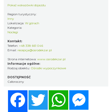
Pokaż wskazówki dojazdu
Region turystyczny:
Inny
Lokalizacja:
W górach
Kategoria:
Noclegi
Kontakt:
Telefon:
+48 338 661 046
Email:
recepcja@osrodekzar.pl
Strona internetowa:
www.osrodekzar.pl
Informacje ogólne:
Rodzaj obiektu:
Ośrodki wypoczynkowe
DOSTĘPNOŚĆ
Całoroczny
Facebook
Twitter
WhatsApp
Messenger
Share