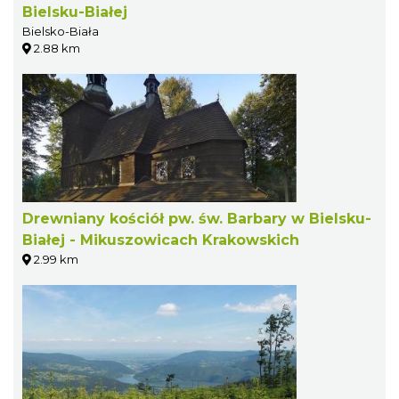
Bielsku-Białej
Bielsko-Biała
2.88 km
Drewniany kościół pw. św. Barbary w Bielsku-
Białej - Mikuszowicach Krakowskich
2.99 km