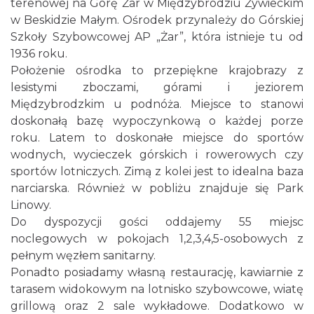
terenowej na Górę Żar w Międzybrodziu Żywieckim
w Beskidzie Małym. Ośrodek przynależy do Górskiej
Szkoły Szybowcowej AP „Żar”, która istnieje tu od
1936 roku.
Położenie ośrodka to przepiękne krajobrazy z
lesistymi zboczami, górami i jeziorem
Międzybrodzkim u podnóża. Miejsce to stanowi
doskonałą bazę wypoczynkową o każdej porze
roku. Latem to doskonałe miejsce do sportów
wodnych, wycieczek górskich i rowerowych czy
sportów lotniczych. Zimą z kolei jest to idealna baza
narciarska. Również w pobliżu znajduje się Park
Linowy.
Do dyspozycji gości oddajemy 55 miejsc
noclegowych w pokojach 1,2,3,4,5-osobowych z
pełnym węzłem sanitarny.
Ponadto posiadamy własną restaurację, kawiarnie z
tarasem widokowym na lotnisko szybowcowe, wiatę
grillową oraz 2 sale wykładowe. Dodatkowo w