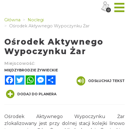
0
Główna
Noclegi
Ośrodek Aktywnego Wypoczynku Żar
Ośrodek Aktywnego
Wypoczynku Żar
Miejscowość:
MIĘDZYBRODZIE ŻYWIECKIE
Facebook
Twitter
WhatsApp
Messenger
Share
ODSŁUCHAJ TEKST
DODAJ DO PLANERA
Ośrodek Aktywnego Wypoczynku Żar
zlokalizowany jest przy dolnej stacji kolejki linowo