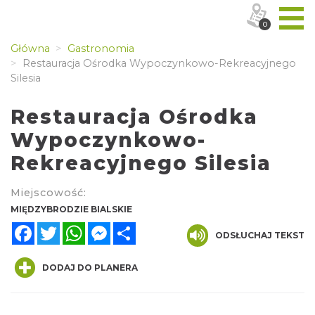
0
Główna
Gastronomia
Restauracja Ośrodka Wypoczynkowo-Rekreacyjnego
Silesia
Restauracja Ośrodka
Wypoczynkowo-
Rekreacyjnego Silesia
Miejscowość:
MIĘDZYBRODZIE BIALSKIE
Facebook
Twitter
WhatsApp
Messenger
Share
ODSŁUCHAJ TEKST
DODAJ DO PLANERA