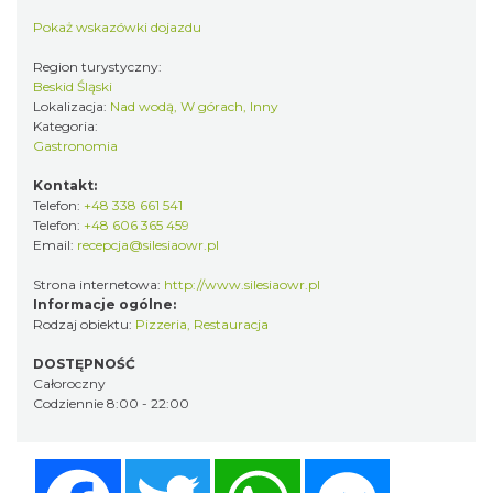
Pokaż wskazówki dojazdu
Region turystyczny:
Beskid Śląski
Lokalizacja:
Nad wodą, W górach, Inny
Kategoria:
Gastronomia
Kontakt:
Telefon:
+48 338 661 541
Telefon:
+48 606 365 459
Email:
recepcja@silesiaowr.pl
Strona internetowa:
http://www.silesiaowr.pl
Informacje ogólne:
Rodzaj obiektu:
Pizzeria
,
Restauracja
DOSTĘPNOŚĆ
Całoroczny
Codziennie 8:00 - 22:00
Facebook
Twitter
WhatsApp
Messenger