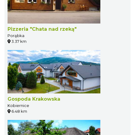
Pizzeria "Chata nad rzeką"
Porąbka
3.37 km
Gospoda Krakowska
Kobiernice
6.48 km