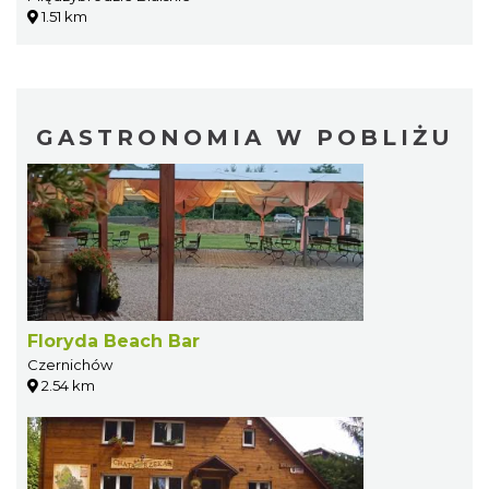
1.51 km
GASTRONOMIA W POBLIŻU
Floryda Beach Bar
Czernichów
2.54 km