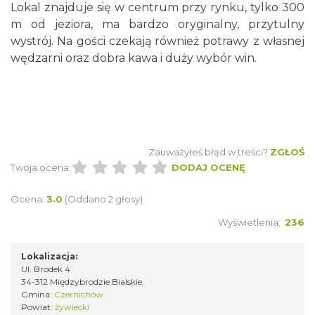
Lokal znajduje się w centrum przy rynku, tylko 300
m od jeziora, ma bardzo oryginalny, przytulny
wystrój. Na gości czekają również potrawy z własnej
wędzarni oraz dobra kawa i duży wybór win.
Zauważyłeś błąd w treści?
ZGŁOŚ
Twoja ocena:
DODAJ OCENĘ
Ocena:
3.0
(Oddano 2 głosy)
Wyświetlenia:
236
Lokalizacja:
Ul. Brodek 4
34-312 Międzybrodzie Bialskie
Gmina:
Czernichów
Powiat:
żywiecki