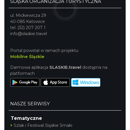
ŚLĄSKA ORGANIZACJA TURYSTYCZNA
ul. Mickiewicza 29
40-085 Katowice
tel. (32) 207 207 1
info@slaskie.travel
Portal powstał w ramach projektu
Mobilne Śląskie
Darmowa aplikacja
SLASKIE.travel
dostępna na
platformach
NASZE SERWISY
Tematyczne
Szlak i Festiwal Śląskie Smaki