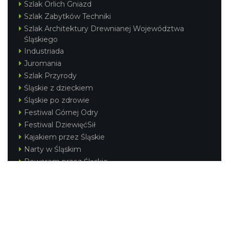
Szlak Orlich Gniazd
Szlak Zabytków Techniki
Szlak Architektury Drewnianej Województwa
Śląskiego
Industriada
Juromania
Szlak Przyrody
Śląskie z dzieckiem
Śląskie po zdrowie
Festiwal Górnej Odry
Festiwal DziewięćSił
Kajakiem przez Śląskie
Narty w Śląskim
Rowerem przez Śląskie
Silesia Convention
Regionalne
Beskidy
Śląsk Cieszyński
Jura Krakowsko-Częstochowska