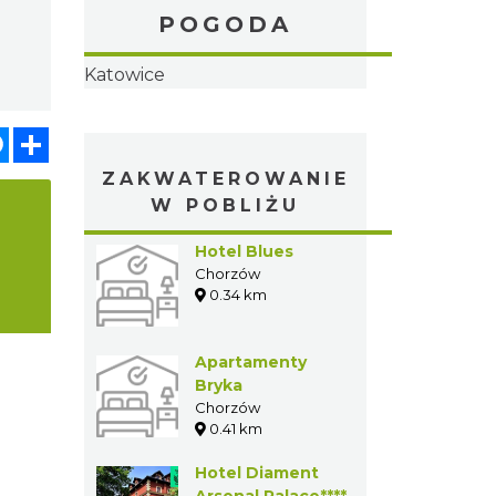
POGODA
Katowice
atsApp
Messenger
Share
ZAKWATEROWANIE
W POBLIŻU
a
Hotel Blues
Chorzów
0.34 km
Apartamenty
Bryka
Chorzów
0.41 km
Hotel Diament
Arsenal Palace****