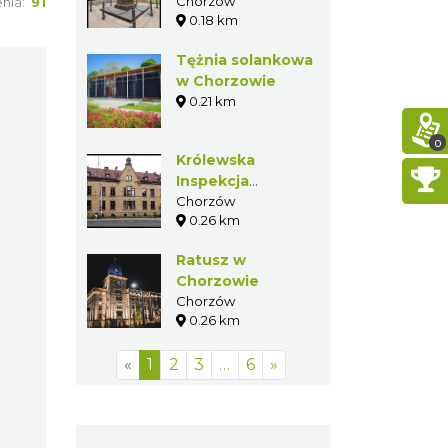
Chorzowie
Chorzów
enia:
91
0.18 km
Tężnia solankowa
w Chorzowie
0.21 km
0
Królewska
Inspekcja
Górnicza w
Chorzów
0.26 km
Chorzowie
Ratusz w
Chorzowie
Chorzów
0.26 km
«
1
2
3
…
6
»