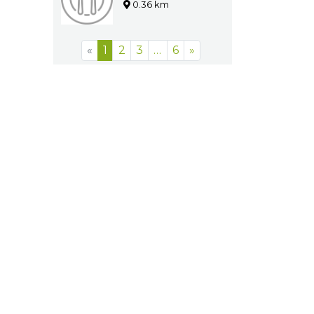
0.36 km
«
1
2
3
…
6
»