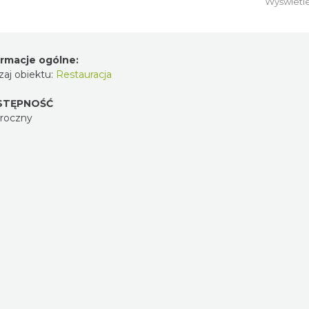
Wyświetl
ormacje ogólne:
aj obiektu:
Restauracja
STĘPNOŚĆ
oroczny