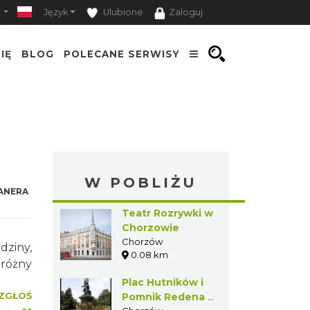
ć
Język
Ulubione
Zaloguj
IĘ
BLOG
POLECANE SERWISY
W POBLIŻU
ANERA
Teatr Rozrywki w
Chorzowie
Chorzów
dziny,
0.08 km
 różny
Plac Hutników i
ZGŁOŚ
Pomnik Redena w