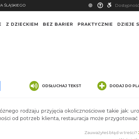
A ŚLĄSKIEGO
Dostępnoś
E
Z DZIECKIEM
BEZ BARIER
PRAKTYCZNIE
DZIEJE S
pp
senger
Share
ODSŁUCHAJ TEKST
DODAJ DO PL
różnego rodzaju przyjęcia okolicznościowe takie jak: uro
ności od potrzeb klienta, restauracja może przygotować
Zauważyłeś błąd w treści?