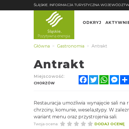
ŚLĄSKIE. INFORMACJA TURYSTYCZNA WOJEWÓDZTW
ODKRYJ
AKTYWNI
Główna
Gastronomia
Antrakt
Antrakt
Miejscowość:
Facebook
Twitter
WhatsA
Mes
CHORZÓW
Restauracja umożliwia wynajęcie sali na 
chrzciny, komunie, wesela,stypy. W zależ
wariant menu oraz przystrojenia sali.
Twoja ocena:
DODAJ OCENĘ