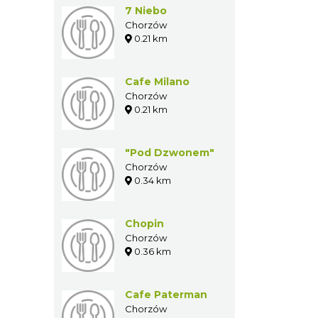
7 Niebo
Chorzów
0.21 km
Cafe Milano
Chorzów
0.21 km
"Pod Dzwonem"
Chorzów
0.34 km
Chopin
Chorzów
0.36 km
Cafe Paterman
Chorzów