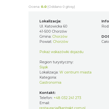
Ocena:
0.0
(Oddano 0 głosy)
Lokalizacja:
Inf
Ul. Katowicka 60
Rodz
41-500 Chorzów
Gmina:
Chorzów
DO
Powiat:
Chorzów
Cał
Pokaż wskazówki dojazdu
Region turystyczny:
Śląsk
Lokalizacja:
W centrum miasta
Kategoria:
Gastronomia
Kontakt:
Telefon:
+48 032 241 273
Email:
restauracja@antrakt.com.pl