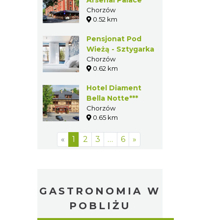
Chorzów
0.52 km
Pensjonat Pod
Wieżą - Sztygarka
Chorzów
0.62 km
Hotel Diament
Bella Notte***
Chorzów
0.65 km
«
1
2
3
…
6
»
GASTRONOMIA W
POBLIŻU