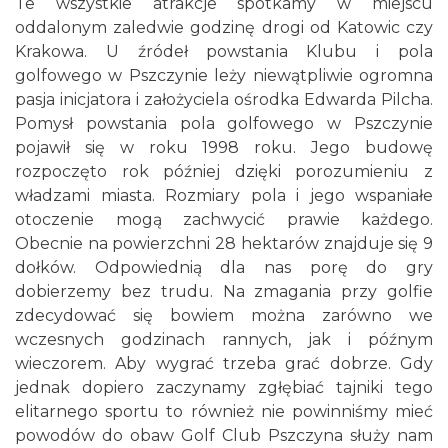
Te wszystkie atrakcje spotkamy w miejscu
oddalonym zaledwie godzinę drogi od Katowic czy
Krakowa. U źródeł powstania Klubu i pola
golfowego w Pszczynie leży niewątpliwie ogromna
pasja inicjatora i założyciela ośrodka Edwarda Pilcha.
Pomysł powstania pola golfowego w Pszczynie
pojawił się w roku 1998 roku. Jego budowę
rozpoczęto rok później dzięki porozumieniu z
władzami miasta. Rozmiary pola i jego wspaniałe
otoczenie mogą zachwycić prawie każdego.
Obecnie na powierzchni 28 hektarów znajduje się 9
dołków. Odpowiednią dla nas porę do gry
dobierzemy bez trudu. Na zmagania przy golfie
zdecydować się bowiem można zarówno we
wczesnych godzinach rannych, jak i późnym
wieczorem. Aby wygrać trzeba grać dobrze. Gdy
jednak dopiero zaczynamy zgłębiać tajniki tego
elitarnego sportu to również nie powinniśmy mieć
powodów do obaw Golf Club Pszczyna służy nam