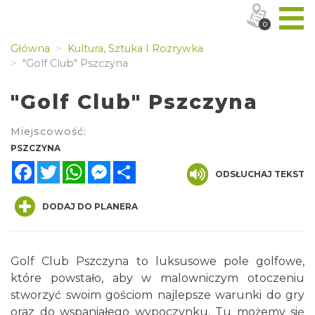
0
Główna
Kultura, Sztuka I Rozrywka
"Golf Club" Pszczyna
"Golf Club" Pszczyna
Miejscowość:
PSZCZYNA
Facebook
Twitter
WhatsApp
Messenger
Share
ODSŁUCHAJ TEKST
DODAJ DO PLANERA
Golf Club Pszczyna to luksusowe pole golfowe,
które powstało, aby w malowniczym otoczeniu
stworzyć swoim gościom najlepsze warunki do gry
oraz do wspaniałego wypoczynku. Tu możemy się