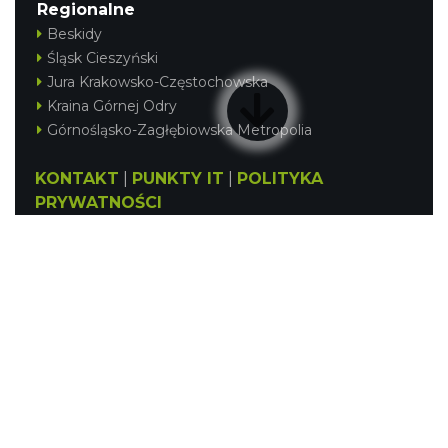
Regionalne
Beskidy
Śląsk Cieszyński
Jura Krakowsko-Częstochowska
Kraina Górnej Odry
Górnośląsko-Zagłębiowska Metropolia
KONTAKT
|
PUNKTY IT
|
POLITYKA
PRYWATNOŚCI