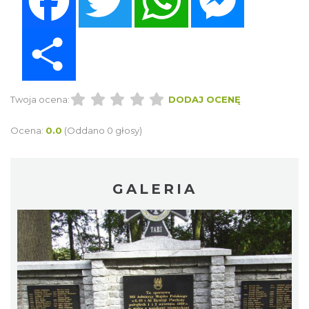
Share
Twoja ocena:
DODAJ OCENĘ
Ocena:
0.0
(Oddano 0 głosy)
GALERIA