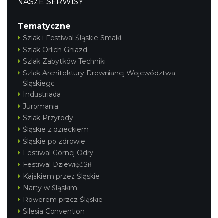
NASZE SERWISY
Tematyczne
Szlak i Festiwal Śląskie Smaki
Szlak Orlich Gniazd
Szlak Zabytków Techniki
Szlak Architektury Drewnianej Województwa
Śląskiego
Industriada
Juromania
Szlak Przyrody
Śląskie z dzieckiem
Śląskie po zdrowie
Festiwal Górnej Odry
Festiwal DziewięćSił
Kajakiem przez Śląskie
Narty w Śląskim
Rowerem przez Śląskie
Silesia Convention