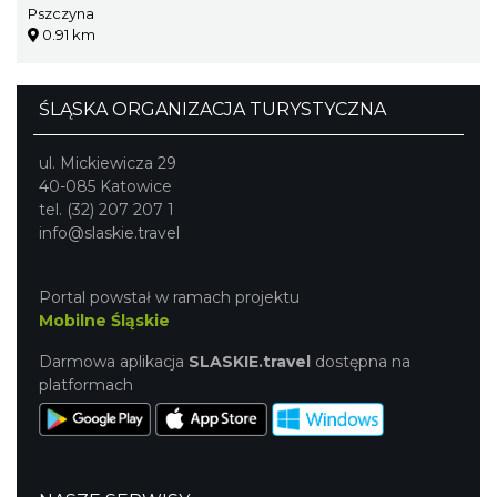
Pszczyna
0.91 km
ŚLĄSKA ORGANIZACJA TURYSTYCZNA
ul. Mickiewicza 29
40-085 Katowice
tel. (32) 207 207 1
info@slaskie.travel
Portal powstał w ramach projektu
Mobilne Śląskie
Darmowa aplikacja
SLASKIE.travel
dostępna na
platformach