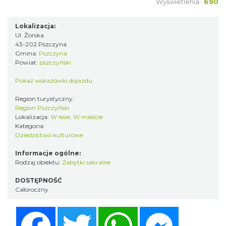
Wyświetlenia:
690
Lokalizacja:
Ul. Żorska
43-202 Pszczyna
Gmina:
Pszczyna
Powiat:
pszczyński
Pokaż wskazówki dojazdu
Region turystyczny:
Region Pszczyński
Lokalizacja:
W lesie, W mieście
Kategoria:
Dziedzictwo kulturowe
Informacje ogólne:
Rodzaj obiektu:
Zabytki sakralne
DOSTĘPNOŚĆ
Całoroczny
Facebook
Twitter
WhatsApp
Messenger