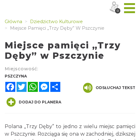
0
Główna
Dziedzictwo Kulturowe
Miejsce Pamięci „Trzy Dęby” W Pszczynie
Miejsce pamięci „Trzy
Dęby” w Pszczynie
Miejscowość:
PSZCZYNA
Facebook
Twitter
WhatsApp
Messenger
Share
ODSŁUCHAJ TEKST
DODAJ DO PLANERA
Polana „Trzy Dęby” to jedno z wielu miejsc pamięci
w Pszczynie. Rozciąga się ona w zachodniej, dzikszej