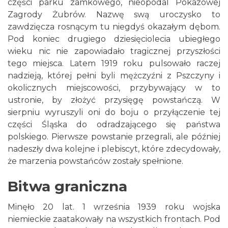
części parku zamkowego, nieopodal Pokazowej
Zagrody Żubrów. Nazwę swą uroczysko to
zawdzięcza rosnącym tu niegdyś okazałym dębom.
Pod koniec drugiego dziesięciolecia ubiegłego
wieku nic nie zapowiadało tragicznej przyszłości
tego miejsca. Latem 1919 roku pulsowało raczej
nadzieją, której pełni byli mężczyźni z Pszczyny i
okolicznych miejscowości, przybywający w to
ustronie, by złożyć przysięgę powstańczą. W
sierpniu wyruszyli oni do boju o przyłączenie tej
części Śląska do odradzającego się państwa
polskiego. Pierwsze powstanie przegrali, ale później
nadeszły dwa kolejne i plebiscyt, które zdecydowały,
że marzenia powstańców zostały spełnione.
Bitwa graniczna
Minęło 20 lat. 1 września 1939 roku wojska
niemieckie zaatakowały na wszystkich frontach. Pod