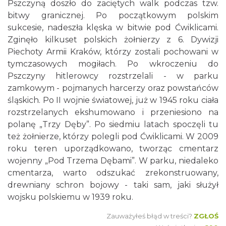
Pszczyną doszło do zaciętych walk podczas tzw.
bitwy granicznej. Po początkowym polskim
sukcesie, nadeszła klęska w bitwie pod Ćwiklicami.
Zginęło kilkuset polskich żołnierzy z 6. Dywizji
Piechoty Armii Kraków, którzy zostali pochowani w
tymczasowych mogiłach. Po wkroczeniu do
Pszczyny hitlerowcy rozstrzelali - w parku
zamkowym - pojmanych harcerzy oraz powstańców
śląskich. Po II wojnie światowej, już w 1945 roku ciała
rozstrzelanych ekshumowano i przeniesiono na
polanę „Trzy Dęby”. Po siedmiu latach spoczęli tu
też żołnierze, którzy polegli pod Ćwiklicami. W 2009
roku teren uporządkowano, tworząc cmentarz
wojenny „Pod Trzema Dębami”. W parku, niedaleko
cmentarza, warto odszukać zrekonstruowany,
drewniany schron bojowy - taki sam, jaki służył
wojsku polskiemu w 1939 roku.
Zauważyłeś błąd w treści?
ZGŁOŚ