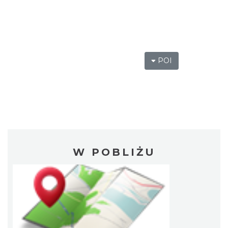
POI
W POBLIŻU