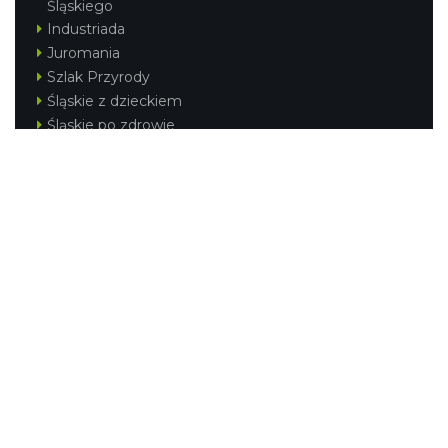
Śląskiego
Industriada
Juromania
Szlak Przyrody
Śląskie z dzieckiem
Śląskie po zdrowie
Festiwal Górnej Odry
Festiwal DziewięćSił
Kajakiem przez Śląskie
Narty w Śląskim
Rowerem przez Śląskie
Silesia Convention
Regionalne
Beskidy
Śląsk Cieszyński
Jura Krakowsko-Częstochowska
Kraina Górnej Odry
Górnośląsko-Zagłębiowska Metropolia