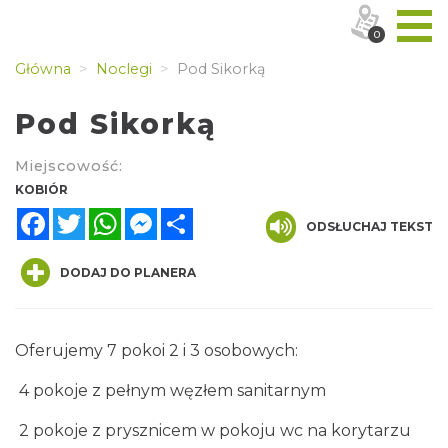
0
Główna
Noclegi
Pod Sikorką
Pod Sikorką
Miejscowość:
KOBIÓR
Facebook
Twitter
WhatsApp
Messenger
Share
ODSŁUCHAJ TEKST
DODAJ DO PLANERA
Oferujemy 7 pokoi 2 i 3 osobowych:
4 pokoje z pełnym węzłem sanitarnym
2 pokoje z prysznicem w pokoju wc na korytarzu