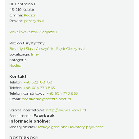
Ul. Centralna 1
43-210 Kobiór
Gmina:
Kobiór
Powiat:
pszczyński
Pokaż wskazówki dojazdu
Region turystyczny:
Beskidy i Śląsk Cieszyński, Śląsk Cieszyński
Lokalizacja:
Inny
Kategoria:
Noclegi
Kontakt:
Telefon:
+48 322 188 188
Telefon:
+48 604 770 863
Telefon komórkowy:
+48 604 770 863
Email:
podsikorka@poczta.onet.pl
Strona internetowa:
http://www.sikorka.pl
Social media:
Facebook
Informacje ogólne:
Rodzaj obiektu:
Pokoje gościnne i kwatery prywatne
DOSTĘPNOŚĆ