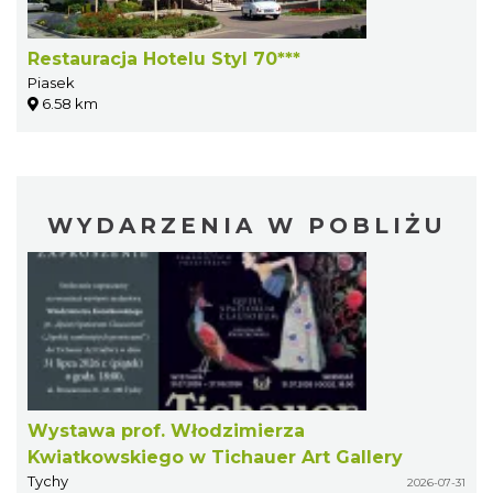
Restauracja Hotelu Styl 70***
Piasek
6.58 km
WYDARZENIA W POBLIŻU
Wystawa prof. Włodzimierza
Kwiatkowskiego w Tichauer Art Gallery
Tychy
2026-07-31