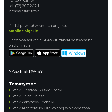
40-085 Katowice
tel. (32) 207 207 1
info@slaskie.travel
Portal powstał w ramach projektu
Mobilne Śląskie
Darmowa aplikacja
SLASKIE.travel
dostępna na
platformach
NASZE SERWISY
Tematyczne
Szlak i Festiwal Śląskie Smaki
Szlak Orlich Gniazd
Szlak Zabytków Techniki
Szlak Architektury Drewnianej Województwa