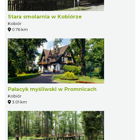
Stara smolarnia w Kobiórze
Kobiór
0.76 km
Pałacyk myśliwski w Promnicach
Kobiór
3.01 km