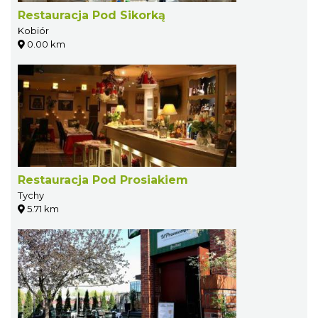
Restauracja Pod Sikorką
Kobiór
0.00 km
Restauracja Pod Prosiakiem
Tychy
5.71 km