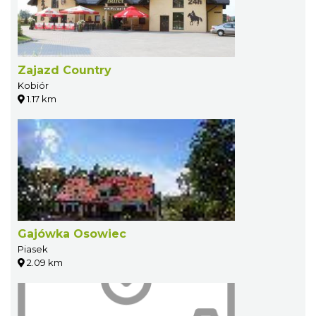
Zajazd Country
Kobiór
1.17 km
Gajówka Osowiec
Piasek
2.09 km