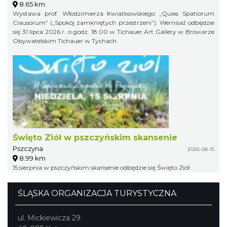
8.65 km
Wystawa prof. Włodzimierza Kwiatkowskiego „Quies Spatiorum
Clausorum” („Spokój zamkniętych przestrzeni”). Wernisaż odbędzie
się 31 lipca 2026 r. o godz. 18:00 w Tichauer Art Gallery w Browarze
Obywatelskim Tichauer w Tychach.
Święto Ziół w pszczyńskim skansenie
Pszczyna
2026-08-15
8.99 km
15 sierpnia w pszczyńskim skansenie odbędzie się Święto Ziół.
ŚLĄSKA ORGANIZACJA TURYSTYCZNA
ul. Mickiewicza 29