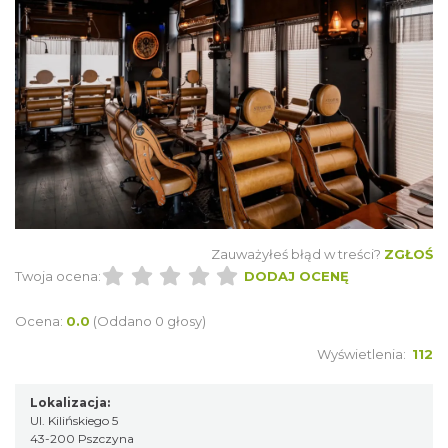
Zauważyłeś błąd w treści?
ZGŁOŚ
Twoja ocena:
DODAJ OCENĘ
Ocena:
0.0
(Oddano 0 głosy)
Wyświetlenia:
112
Lokalizacja:
Ul. Kilińskiego 5
43-200 Pszczyna