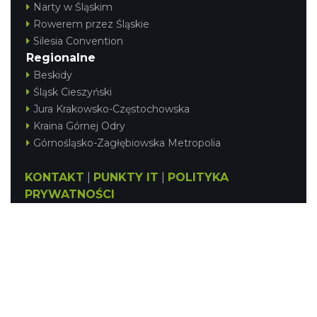
Narty w Śląskim
Rowerem przez Śląskie
Silesia Convention
Regionalne
Beskidy
Śląsk Cieszyński
Jura Krakowsko-Częstochowska
Kraina Górnej Odry
Górnośląsko-Zagłębiowska Metropolia
KONTAKT
|
PUNKTY IT
|
POLITYKA
PRYWATNOŚCI