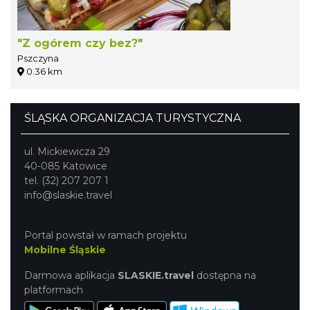
"Z ogórem czy bez?"
Pszczyna
0.36 km
ŚLĄSKA ORGANIZACJA TURYSTYCZNA
ul. Mickiewicza 29
40-085 Katowice
tel. (32) 207 207 1
info@slaskie.travel
Portal powstał w ramach projektu
Mobilne Śląskie
Darmowa aplikacja
SLASKIE.travel
dostępna na
platformach