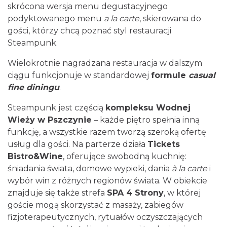
skrócona wersja menu degustacyjnego
podyktowanego menu
a la carte
, skierowana do
gości, którzy chcą poznać styl restauracji
Steampunk.
Wielokrotnie nagradzana restauracja w dalszym
ciągu funkcjonuje w standardowej
formule
casual
fine diningu
.
Steampunk jest częścią
kompleksu Wodnej
Wieży w Pszczynie
– każde piętro spełnia inną
funkcję, a wszystkie razem tworzą szeroką ofertę
usług dla gości. Na parterze działa
Tickets
Bistro&Wine
, oferujące swobodną kuchnię:
śniadania świata, domowe wypieki, dania
à la carte
i
wybór win z różnych regionów świata. W obiekcie
znajduje się także strefa
SPA 4 Strony
, w której
goście mogą skorzystać z masaży, zabiegów
fizjoterapeutycznych, rytuałów oczyszczających