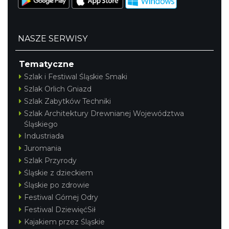
NASZE SERWISY
Tematyczne
Szlak i Festiwal Śląskie Smaki
Szlak Orlich Gniazd
Szlak Zabytków Techniki
Szlak Architektury Drewnianej Województwa
Śląskiego
Industriada
Juromania
Szlak Przyrody
Śląskie z dzieckiem
Śląskie po zdrowie
Festiwal Górnej Odry
Festiwal DziewięćSił
Kajakiem przez Śląskie