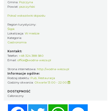
Gmina:
Pszczyna
Powiat:
pszczyński
Pokaż wskazówki dojazdu
Region turystyczny:
Śląsk
Lokalizacja:
W mieście
Kategoria:
Gastronomia
Kontakt:
Telefon:
+48 324 388 580
Email:
office@wodna-wieza.pl
Strona internetowa:
http://wodna-wieza.pl
Informacje ogólne:
Rodzaj obiektu:
Pub
,
Restauracja
Godziny otwarcia:
Otwarte 13:00 - 22:00
DOSTĘPNOŚĆ
Całoroczny
Facebook
Twitter
WhatsApp
Messenger