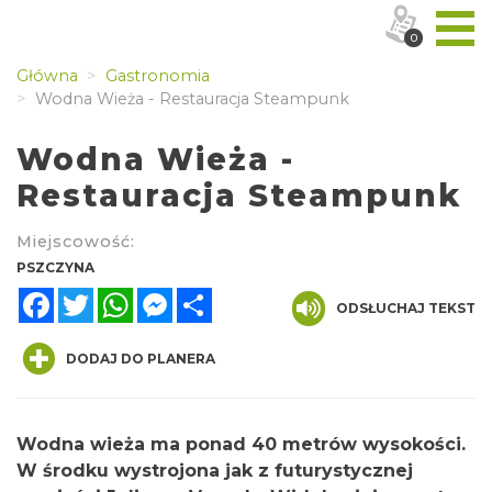
0
Główna
Gastronomia
Wodna Wieża - Restauracja Steampunk
Wodna Wieża -
Restauracja Steampunk
Miejscowość:
PSZCZYNA
Facebook
Twitter
WhatsApp
Messenger
Share
ODSŁUCHAJ TEKST
DODAJ DO PLANERA
Wodna wieża ma ponad 40 metrów wysokości.
W środku wystrojona jak z futurystycznej