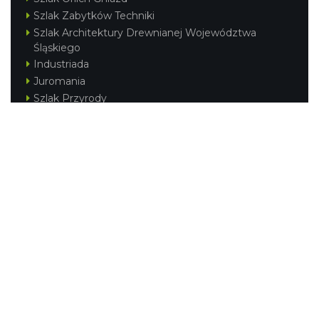
Szlak Zabytków Techniki
Szlak Architektury Drewnianej Województwa
Śląskiego
Industriada
Juromania
Szlak Przyrody
Śląskie z dzieckiem
Śląskie po zdrowie
Festiwal Górnej Odry
Festiwal DziewięćSił
Kajakiem przez Śląskie
Narty w Śląskim
Rowerem przez Śląskie
Silesia Convention
Regionalne
Beskidy
Śląsk Cieszyński
Jura Krakowsko-Częstochowska