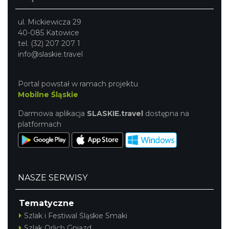
ul. Mickiewicza 29
40-085 Katowice
tel. (32) 207 207 1
info@slaskie.travel
Portal powstał w ramach projektu
Mobilne Śląskie
Darmowa aplikacja
SLASKIE.travel
dostępna na
platformach
NASZE SERWISY
Tematyczne
Szlak i Festiwal Śląskie Smaki
Szlak Orlich Gniazd