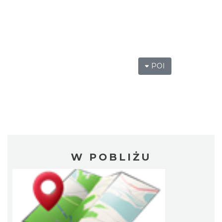
POI
W POBLIŻU