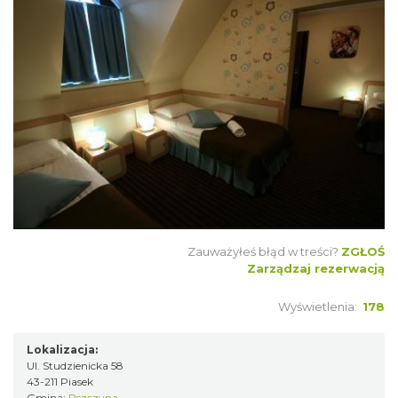
Zauważyłeś błąd w treści?
ZGŁOŚ
Zarządzaj rezerwacją
Wyświetlenia:
178
Lokalizacja:
Ul. Studzienicka 58
43-211 Piasek
Gmina:
Pszczyna