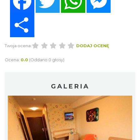
Share
Twoja ocena:
DODAJ OCENĘ
Ocena:
0.0
(Oddano 0 głosy)
GALERIA