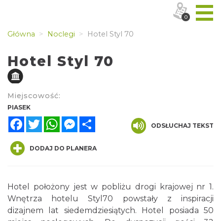
0
Główna
Noclegi
Hotel Styl 70
Hotel Styl 70
Miejscowość:
PIASEK
Facebook
Twitter
WhatsApp
Messenger
Share
ODSŁUCHAJ TEKST
DODAJ DO PLANERA
Hotel położony jest w pobliżu drogi krajowej nr 1.
Wnętrza hotelu Styl70 powstały z inspiracji
dizajnem lat siedemdziesiątych. Hotel posiada 50