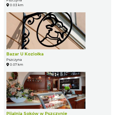
Pszczyna
0.03 km
Bazar U Koziołka
Pszczyna
0.07 km
Pijalnia Soków w Pszczynie