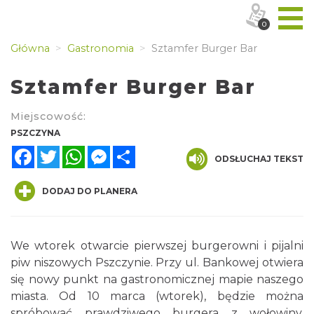
0
Główna
Gastronomia
Sztamfer Burger Bar
Sztamfer Burger Bar
Miejscowość:
PSZCZYNA
Facebook
Twitter
WhatsApp
Messenger
Share
ODSŁUCHAJ TEKST
DODAJ DO PLANERA
We wtorek otwarcie pierwszej burgerowni i pijalni
piw niszowych Pszczynie. Przy ul. Bankowej otwiera
się nowy punkt na gastronomicznej mapie naszego
miasta. Od 10 marca (wtorek), będzie można
spróbować prawdziwego burgera z wołowiny,