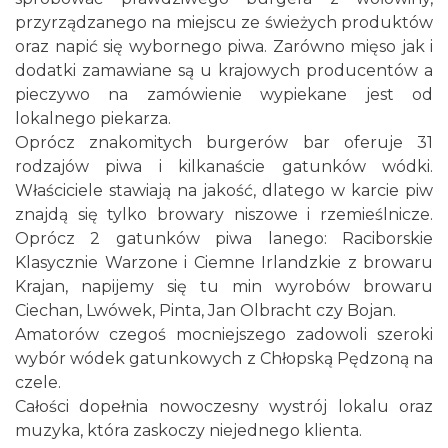
przyrządzanego na miejscu ze świeżych produktów
oraz napić się wybornego piwa. Zarówno mięso jak i
dodatki zamawiane są u krajowych producentów a
pieczywo na zamówienie wypiekane jest od
lokalnego piekarza.
Oprócz znakomitych burgerów bar oferuje 31
rodzajów piwa i kilkanaście gatunków wódki.
Właściciele stawiają na jakość, dlatego w karcie piw
znajdą się tylko browary niszowe i rzemieślnicze.
Oprócz 2 gatunków piwa lanego: Raciborskie
Klasycznie Warzone i Ciemne Irlandzkie z browaru
Krajan, napijemy się tu min wyrobów browaru
Ciechan, Lwówek, Pinta, Jan Olbracht czy Bojan.
Amatorów czegoś mocniejszego zadowoli szeroki
wybór wódek gatunkowych z Chłopską Pędzoną na
czele.
Całości dopełnia nowoczesny wystrój lokalu oraz
muzyka, która zaskoczy niejednego klienta.