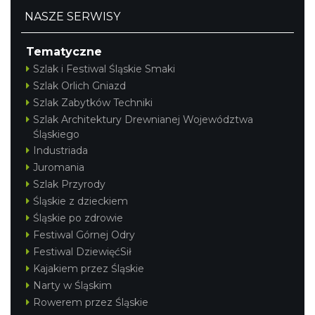
NASZE SERWISY
Tematyczne
Szlak i Festiwal Śląskie Smaki
Szlak Orlich Gniazd
Szlak Zabytków Techniki
Szlak Architektury Drewnianej Województwa
Śląskiego
Industriada
Juromania
Szlak Przyrody
Śląskie z dzieckiem
Śląskie po zdrowie
Festiwal Górnej Odry
Festiwal DziewięćSił
Kajakiem przez Śląskie
Narty w Śląskim
Rowerem przez Śląskie