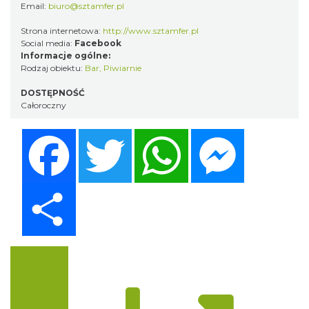
Email:
biuro@sztamfer.pl
Strona internetowa:
http://www.sztamfer.pl
Social media:
Facebook
Informacje ogólne:
Rodzaj obiektu:
Bar
,
Piwiarnie
DOSTĘPNOŚĆ
Całoroczny
Facebook
Twitter
WhatsApp
Messenger
Share