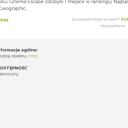
roku Cinema Escape zdobyło 1 miejsce w rankingu Najbar
Geographic.
Zauważyłeś błąd w treści?
ZG
CENĘ
Wyświetlenia:
nformacje ogólne:
odzaj obiektu:
Inne
OSTĘPNOŚĆ
ałoroczny