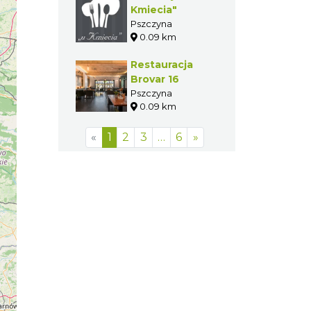
Kmiecia"
Pszczyna
0.09 km
Restauracja
Brovar 16
Pszczyna
0.09 km
«
1
2
3
…
6
»