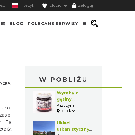
ość
Język
Ulubione
Zaloguj
IĘ
BLOG
POLECANE SERWISY
W POBLIŻU
NERA
Wyroby z
gęsiny,
konfitury,
Pszczyna
danie
0.10 km
marynaty
asie.
h. Ta
Układ
zość
urbanistyczny