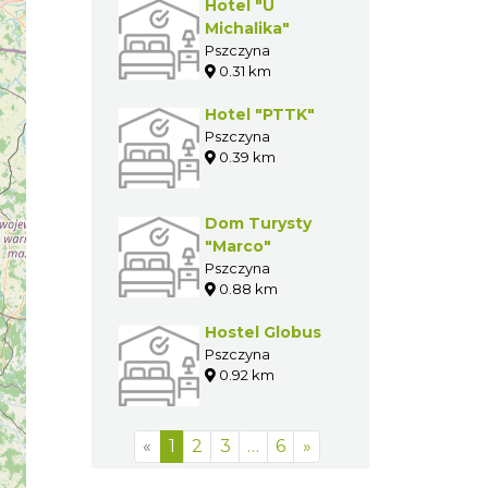
Hotel "U
Michalika"
Pszczyna
0.31 km
Hotel "PTTK"
Pszczyna
0.39 km
Dom Turysty
"Marco"
Pszczyna
0.88 km
Hostel Globus
Pszczyna
0.92 km
«
1
2
3
…
6
»