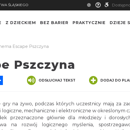
TWA ŚLĄSKIEGO
Dostępn
E
Z DZIECKIEM
BEZ BARIER
PRAKTYCZNIE
DZIEJE S
nema Escape Pszczyna
e Pszczyna
App
ssenger
Share
ODSŁUCHAJ TEKST
DODAJ DO PLA
 gry na żywo, podczas których uczestnicy mają za za
 logiczne, mechaniczne i elektroniczne w określonym cz
ek przeznaczone głównie dla młodzieży i dorosłyc
wa na rozwój logicznego myślenia, spostrzegawc