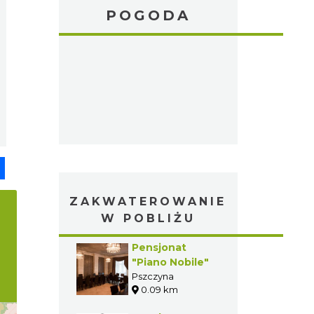
POGODA
pp
senger
Share
ZAKWATEROWANIE
W POBLIŻU
Pensjonat
"Piano Nobile"
Pszczyna
0.09 km