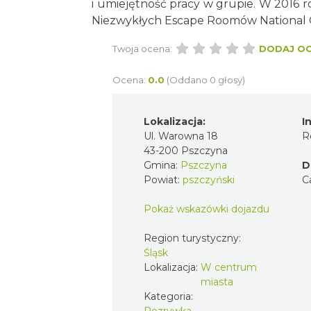
i umiejętność pracy w grupie. W 2016 
Niezwykłych Escape Roomów National 
Twoja ocena:
DODAJ O
Ocena:
0.0
(Oddano 0 głosy)
Lokalizacja:
I
Ul. Warowna 18
R
43-200 Pszczyna
Gmina:
Pszczyna
D
Powiat:
pszczyński
C
Pokaż wskazówki dojazdu
Region turystyczny:
Śląsk
Lokalizacja:
W centrum
miasta
Kategoria:
Rozrywka