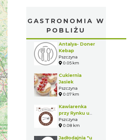
GASTRONOMIA W
POBLIŻU
Antalya- Doner
Kebap
Pszczyna
0.05 km
Cukiernia
Jasiek
Pszczyna
0.07 km
Kawiarenka
przy Rynku u
Brzęczka
Pszczyna
0.08 km
Jadłodajnia "u