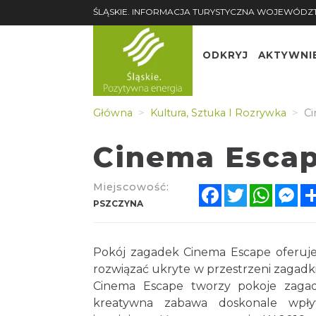
ŚLĄSKIE. INFORMACJA TURYSTYCZNA WOJEWÓDZ
ODKRYJ
AKTYWNI
Główna
Kultura, Sztuka I Rozrywka
Ci
Cinema Escap
Miejscowość:
Facebook
Twitter
Whats
Me
PSZCZYNA
Pokój zagadek Cinema Escape oferuje
rozwiązać ukryte w przestrzeni zagadki
Cinema Escape tworzy pokoje zagad
kreatywna zabawa doskonale wpły