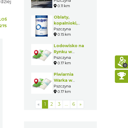
Pszczyny
Pszczyna
dziej
0.11 km
Oblaty,
ŁOŚ
kopalnioki,
275
szkloki, żur
Pszczyna
0.15 km
Lodowisko na
Rynku w
Pszczynie
Pszczyna
0.17 km
0
Piwiarnia
Warka w
Pszczynie
Pszczyna
0.17 km
«
1
2
3
…
6
»