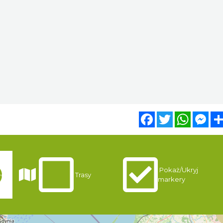
Facebook
Twitter
WhatsA
Mes
Pokaż/Ukryj
gi
Trasy
markery