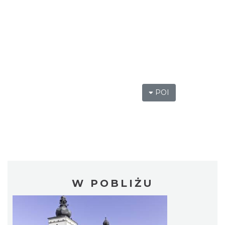
POI
W POBLIŻU