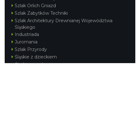
Szlak Orlich Gniazd
Szlak Zabytków Techniki
Szlak Architektury Drewnianej Województwa
Śląskiego
Industriada
Juromania
Szlak Przyrody
Śląskie z dzieckiem
Śląskie po zdrowie
Festiwal Górnej Odry
Festiwal DziewięćSił
Kajakiem przez Śląskie
Narty w Śląskim
Rowerem przez Śląskie
Silesia Convention
Regionalne
Beskidy
Śląsk Cieszyński
Jura Krakowsko-Częstochowska