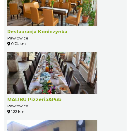
Restauracja Koniczynka
Pawłowice
0.74 km
MALIBU Pizzeria&Pub
Pawłowice
1.22 km