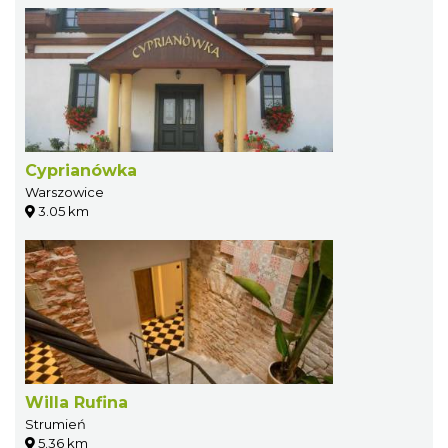
Cyprianówka
Warszowice
3.05 km
Willa Rufina
Strumień
5.36 km