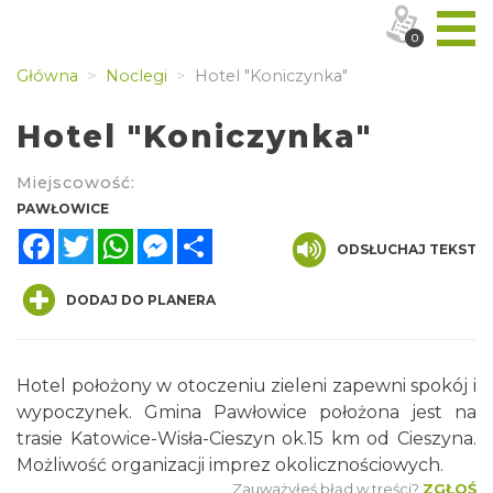
0
Główna
Noclegi
Hotel "Koniczynka"
Hotel "Koniczynka"
Miejscowość:
PAWŁOWICE
Facebook
Twitter
WhatsApp
Messenger
Share
ODSŁUCHAJ TEKST
DODAJ DO PLANERA
Hotel położony w otoczeniu zieleni zapewni spokój i
wypoczynek. Gmina Pawłowice położona jest na
trasie Katowice-Wisła-Cieszyn ok.15 km od Cieszyna.
Możliwość organizacji imprez okolicznościowych.
Zauważyłeś błąd w treści?
ZGŁOŚ