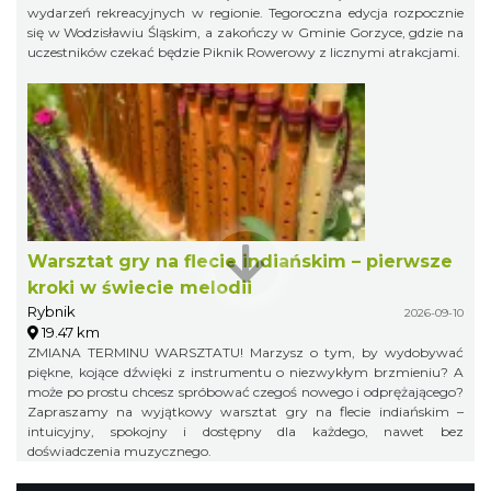
wydarzeń rekreacyjnych w regionie. Tegoroczna edycja rozpocznie
się w Wodzisławiu Śląskim, a zakończy w Gminie Gorzyce, gdzie na
uczestników czekać będzie Piknik Rowerowy z licznymi atrakcjami.
Warsztat gry na flecie indiańskim – pierwsze
kroki w świecie melodii
Rybnik
2026-09-10
19.47 km
ZMIANA TERMINU WARSZTATU! Marzysz o tym, by wydobywać
piękne, kojące dźwięki z instrumentu o niezwykłym brzmieniu? A
może po prostu chcesz spróbować czegoś nowego i odprężającego?
Zapraszamy na wyjątkowy warsztat gry na flecie indiańskim –
intuicyjny, spokojny i dostępny dla każdego, nawet bez
doświadczenia muzycznego.