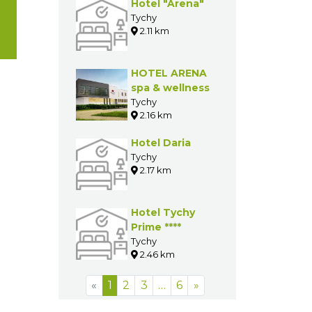
Hotel "Arena"
Tychy
2.11 km
HOTEL ARENA
spa & wellness
Tychy
2.16 km
Hotel Daria
Tychy
2.17 km
Hotel Tychy
Prime ****
Tychy
2.46 km
«
1
2
3
…
6
»