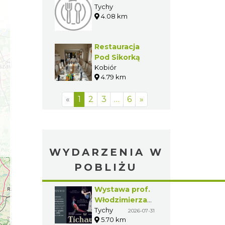
Tychy
4.08 km
Restauracja
Pod Sikorką
Kobiór
4.79 km
«
1
2
3
…
6
»
WYDARZENIA W
POBLIŻU
Wystawa prof.
Włodzimierza
Kwiatkowskiego
Tychy
2026-07-31
5.70 km
w Tichauer Art