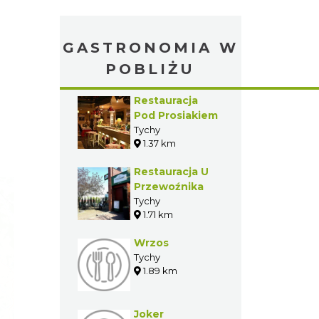
GASTRONOMIA W
POBLIŻU
Restauracja
Pod Prosiakiem
Tychy
1.37 km
Restauracja U
Przewoźnika
Tychy
1.71 km
Wrzos
Tychy
1.89 km
Joker