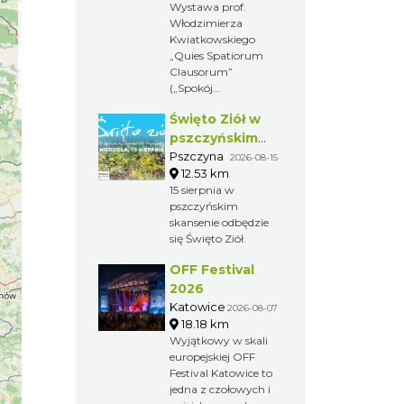
Wystawa prof.
Gallery
Włodzimierza
Kwiatkowskiego
„Quies Spatiorum
Clausorum”
(„Spokój
zamkniętych
Święto Ziół w
przestrzeni”).
Wernisaż odbędzie
pszczyńskim
się 31 lipca 2026 r. o
skansenie
Pszczyna
2026-08-15
godz. 18:00 w
12.53 km
Tichauer Art Gallery
15 sierpnia w
w Browarze
pszczyńskim
Obywatelskim
skansenie odbędzie
Tichauer w Tychach.
się Święto Ziół.
OFF Festival
2026
Katowice
2026-08-07
18.18 km
Wyjątkowy w skali
europejskiej OFF
Festival Katowice to
jedna z czołowych i