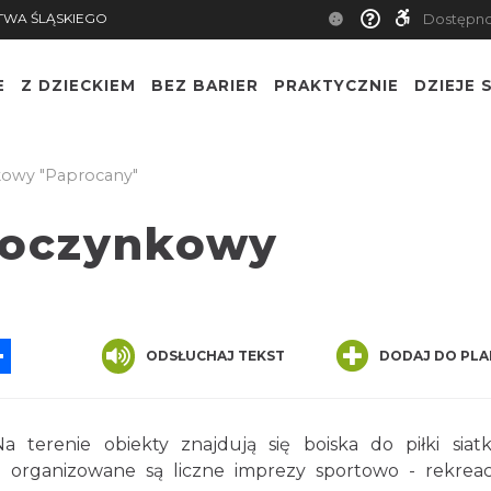
TWA ŚLĄSKIEGO
Dostępn
E
Z DZIECKIEM
BEZ BARIER
PRAKTYCZNIE
DZIEJE S
owy "Paprocany"
oczynkowy
App
ssenger
Share
ODSŁUCHAJ TEKST
DODAJ DO PLA
terenie obiekty znajdują się boiska do piłki siat
; organizowane są liczne imprezy sportowo - rekreac