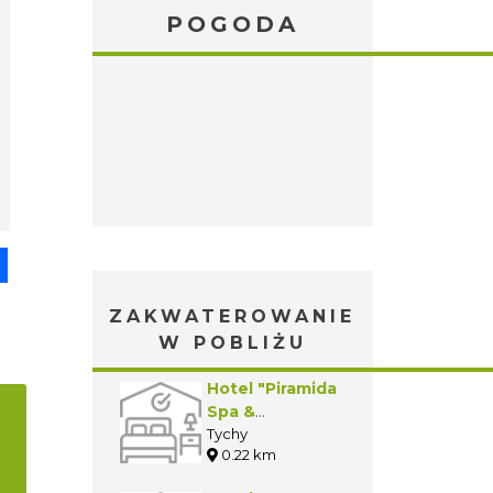
POGODA
pp
senger
Share
ZAKWATEROWANIE
W POBLIŻU
Hotel "Piramida
Spa &
Wellness"
Tychy
0.22 km