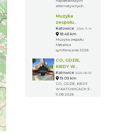
najciekawszych
alternatywnych
imprez
Muzyka
muzycznych w
Polsce, prezentujący
zespołu
kilka scen z
Metallica
Katowice
2026-11-14
udziałem niemalże
18.46 km
symfonicznie
kilkuset
Muzyka zespołu
2026
wykonawców z
Metallica
Polski i zagranicy.
symfonicznie 2026
CO, GDZIE,
KIEDY W
KATOWICACH
Katowice
2026-08-03
19.09 km
3-9.08.2026
CO, GDZIE, KIEDY
W KATOWICACH 3-
9.08.2026