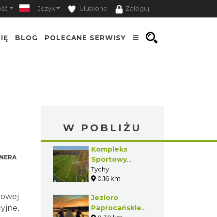
ość
Język
Ulubione
Zaloguj
IĘ
BLOG
POLECANE SERWISY
W POBLIŻU
Kompleks
NERA
Sportowy
Paprocany -
Tychy
0.16 km
korty tenisowe
kowej
Jezioro
yjne,
Paprocańskie