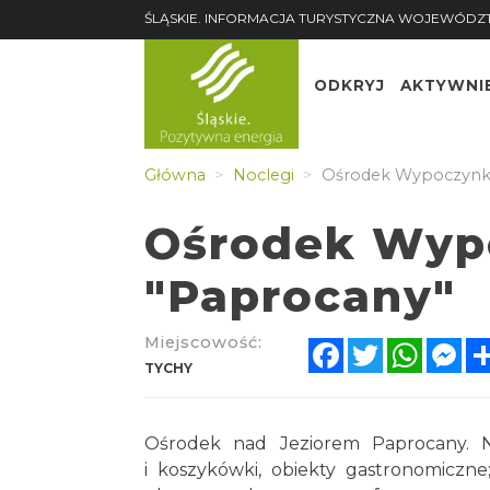
ŚLĄSKIE. INFORMACJA TURYSTYCZNA WOJEWÓDZ
ODKRYJ
AKTYWNI
Główna
Noclegi
Ośrodek Wypoczynk
Ośrodek Wyp
"Paprocany"
Miejscowość:
Facebook
Twitter
Whats
Me
TYCHY
Ośrodek nad Jeziorem Paprocany. Na 
i koszykówki, obiekty gastronomiczne