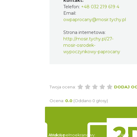
Kontakt:
Telefon:
+48 032 219 619 4
Email:
owpaprocany@mosir.tychy.pl
Strona internetowa:
http://mosir.tychy.pl/27-
mosir-osrodek-
wypoczynkowy-paprocany
Twoja ocena:
DODAJ O
Ocena:
0.0
(Oddano 0 głosy)
Atrakcje
Widok pełnoekranowy:
Noclegi