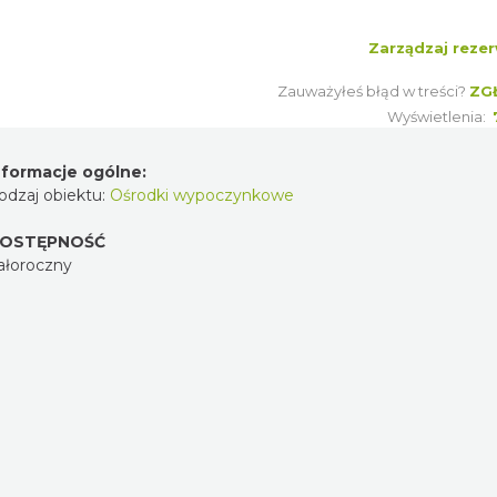
Zarządzaj rezer
Zauważyłeś błąd w treści?
ZG
Wyświetlenia:
nformacje ogólne:
odzaj obiektu:
Ośrodki wypoczynkowe
OSTĘPNOŚĆ
ałoroczny