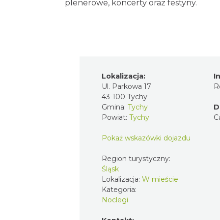
plenerowe, koncerty oraz festyny.
Lokalizacja:
I
Ul. Parkowa 17
R
43-100 Tychy
Gmina:
Tychy
D
Powiat:
Tychy
C
Pokaż wskazówki dojazdu
Region turystyczny:
Śląsk
Lokalizacja:
W mieście
Kategoria:
Noclegi