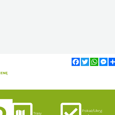
Facebook
Twitter
WhatsA
Mes
CENĘ
Pokaż/Ukryj
Trasy