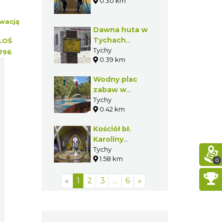
w Tychach
0.30 km
wacją
Dawna huta w
Tychach
ŁOŚ
Paprocanach
Tychy
796
0.39 km
Wodny plac
zabaw w
Tychach
Tychy
0.42 km
Kościół bł.
Karoliny
Kózkówny w
Tychy
1.58 km
Tychach
0
«
1
2
3
…
6
»