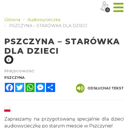
0
Główna
Audiowycieczka
PSZCZYNA – STARÓWKA DLA DZIECI
PSZCZYNA – STARÓWKA
DLA DZIECI
Miejscowość:
PSZCZYNA
Facebook
Twitter
WhatsApp
Messenger
Share
ODSŁUCHAJ TEKST
Zapraszamy na przygotowaną specjalnie dla dzieci
audiowycieczkę po starym mieście w Pszczynie!