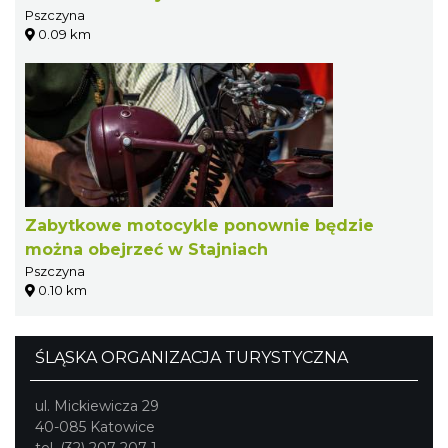
Pszczyna
0.09 km
Zabytkowe motocykle ponownie będzie
można obejrzeć w Stajniach
Pszczyna
0.10 km
ŚLĄSKA ORGANIZACJA TURYSTYCZNA
ul. Mickiewicza 29
40-085 Katowice