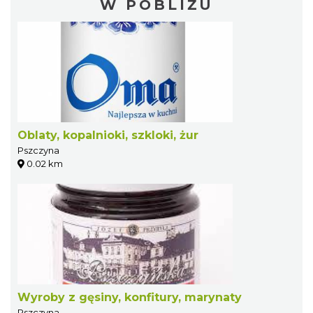
W POBLIŻU
Oblaty, kopalnioki, szkloki, żur
Pszczyna
0.02 km
Wyroby z gęsiny, konfitury, marynaty
Pszczyna