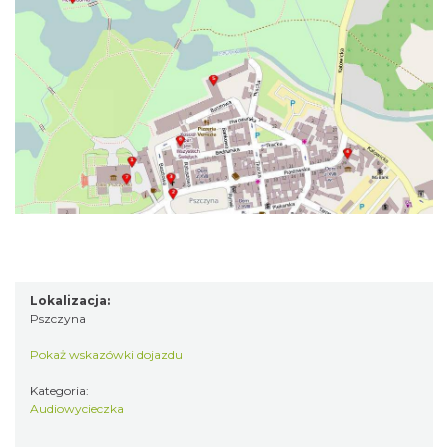
Lokalizacja:
Pszczyna
Pokaż wskazówki dojazdu
Kategoria:
Audiowycieczka