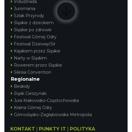
Industriada
Juromania
Szlak Przyrody
Śląskie z dzieckiem
Śląskie po zdrowie
Festiwal Górnej Odry
Festiwal DziewięćSił
Kajakiem przez Śląskie
Narty w Śląskim
Rowerem przez Śląskie
Silesia Convention
Regionalne
Beskidy
Śląsk Cieszyński
Jura Krakowsko-Częstochowska
Kraina Górnej Odry
Górnośląsko-Zagłębiowska Metropolia
KONTAKT
|
PUNKTY IT
|
POLITYKA