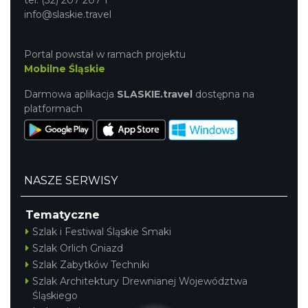
tel. (32) 207 207 1
info@slaskie.travel
Portal powstał w ramach projektu
Mobilne Śląskie
Darmowa aplikacja
SLASKIE.travel
dostępna na
platformach
NASZE SERWISY
Tematyczne
Szlak i Festiwal Śląskie Smaki
Szlak Orlich Gniazd
Szlak Zabytków Techniki
Szlak Architektury Drewnianej Województwa
Śląskiego