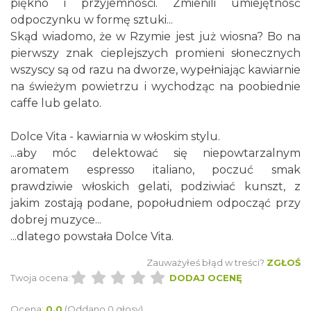
piękno i przyjemności. Zmienili umiejętność
odpoczynku w formę sztuki...
Skąd wiadomo, że w Rzymie jest już wiosna? Bo na
pierwszy znak cieplejszych promieni słonecznych
wszyscy są od razu na dworze, wypełniając kawiarnie
na świeżym powietrzu i wychodząc na poobiednie
caffe lub gelato.
Dolce Vita - kawiarnia w włoskim stylu.
...aby móc delektować się niepowtarzalnym
aromatem espresso italiano, poczuć smak
prawdziwie włoskich gelati, podziwiać kunszt, z
jakim zostają podane, popołudniem odpocząć przy
dobrej muzyce...
...dlatego powstała Dolce Vita.
Zauważyłeś błąd w treści?
ZGŁOŚ
Twoja ocena:
DODAJ OCENĘ
Ocena:
0.0
(Oddano 0 głosy)