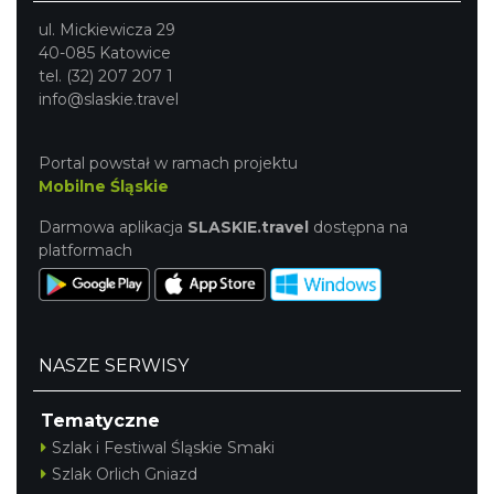
ul. Mickiewicza 29
40-085 Katowice
tel. (32) 207 207 1
info@slaskie.travel
Portal powstał w ramach projektu
Mobilne Śląskie
Darmowa aplikacja
SLASKIE.travel
dostępna na
platformach
NASZE SERWISY
Tematyczne
Szlak i Festiwal Śląskie Smaki
Szlak Orlich Gniazd