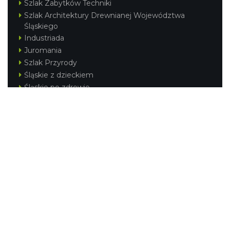
Szlak Zabytków Techniki
Szlak Architektury Drewnianej Województwa
Śląskiego
Industriada
Juromania
Szlak Przyrody
Śląskie z dzieckiem
Śląskie po zdrowie
Festiwal Górnej Odry
Festiwal DziewięćSił
Kajakiem przez Śląskie
Narty w Śląskim
Rowerem przez Śląskie
Silesia Convention
Regionalne
Beskidy
Śląsk Cieszyński
Jura Krakowsko-Częstochowska
Kraina Górnej Odry