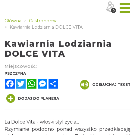
0
Główna
Gastronomia
Kawiarnia Lodziarnia DOLCE VITA
Kawiarnia Lodziarnia
DOLCE VITA
Miejscowość:
PSZCZYNA
Facebook
Twitter
WhatsApp
Messenger
Share
ODSŁUCHAJ TEKST
DODAJ DO PLANERA
La Dolce Vita - włoski styl życia...
Rzymianie podobno ponad wszystko przedkładają