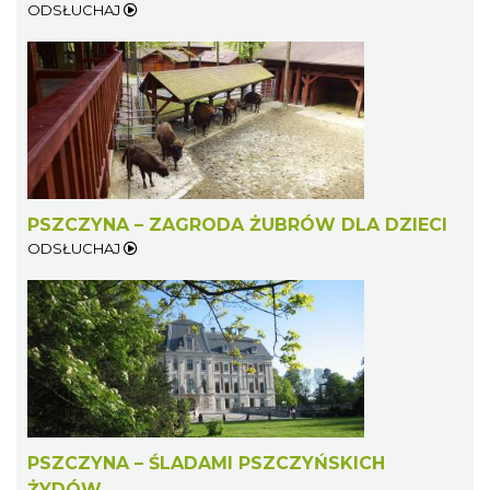
ODSŁUCHAJ
PSZCZYNA – ZAGRODA ŻUBRÓW DLA DZIECI
ODSŁUCHAJ
PSZCZYNA – ŚLADAMI PSZCZYŃSKICH
ŻYDÓW