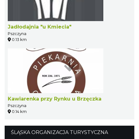
Jadłodajnia "u Kmiecia"
Pszczyna
0.13 km
Kawiarenka przy Rynku u Brzęczka
Pszczyna
0.14 km
ŚLĄSKA ORGANIZACJA TURYSTYCZNA