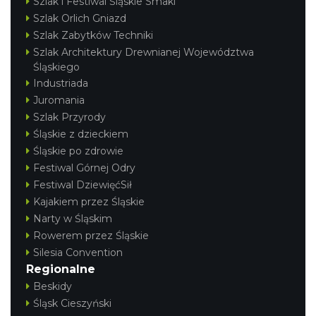
Szlak i Festiwal Śląskie Smaki
Szlak Orlich Gniazd
Szlak Zabytków Techniki
Szlak Architektury Drewnianej Województwa
Śląskiego
Industriada
Juromania
Szlak Przyrody
Śląskie z dzieckiem
Śląskie po zdrowie
Festiwal Górnej Odry
Festiwal DziewięćSił
Kajakiem przez Śląskie
Narty w Śląskim
Rowerem przez Śląskie
Silesia Convention
Regionalne
Beskidy
Śląsk Cieszyński