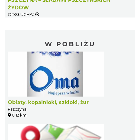
PSZCZYNA – ŚLADAMI PSZCZYŃSKICH
ŻYDÓW
ODSŁUCHAJ
W POBLIŻU
Oblaty, kopalnioki, szkloki, żur
Pszczyna
0.12 km