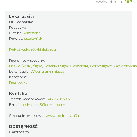
Wyświetlenia:
187
Lokalizacja:
Ul. Bednarska 3
Pszczyna
Gmina:
Pszczyna
Powiat:
pszczyński
Pokaż wskazówki dojazdu
Region turystyczny:
Beskid Śląski, Śląsk, Beskidy i Śląsk Cieszyński, Górnośląsko-Zagłębiows
Lokalizacja:
W centrum miasta
Kategoria:
Rozrywka
Kontakt:
Telefon komórkowy:
+48 731 839 393
Email:
bednarska3@gmail.com
Strona internetowa:
www.bednarska3.pl
DOSTĘPNOŚĆ
Całoroczny