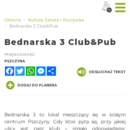
0
Główna
Kultura, Sztuka I Rozrywka
Bednarska 3 Club&Pub
Bednarska 3 Club&Pub
Miejscowość:
PSZCZYNA
Facebook
Twitter
WhatsApp
Messenger
Share
ODSŁUCHAJ TEKST
DODAJ DO PLANERA
Bednarska 3 to lokal mieszczący się w ścisłym
centrum Pszczyny. Gdy ktoś pyta się, przy jakiej
ulicy jest nasz klub – śmiało odpowiadamy: