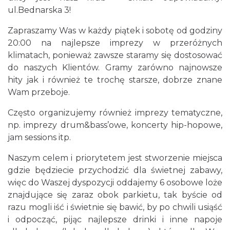
ul.Bednarska 3!
Zapraszamy Was w każdy piątek i sobotę od godziny
20:00 na najlepsze imprezy w przeróżnych
klimatach, ponieważ zawsze staramy się dostosować
do naszych Klientów. Gramy zarówno najnowsze
hity jak i również te trochę starsze, dobrze znane
Wam przeboje.
Często organizujemy również imprezy tematyczne,
np. imprezy drum&bass’owe, koncerty hip-hopowe,
jam sessions itp.
Naszym celem i priorytetem jest stworzenie miejsca
gdzie będziecie przychodzić dla świetnej zabawy,
więc do Waszej dyspozycji oddajemy 6 osobowe loże
znajdujące się zaraz obok parkietu, tak byście od
razu mogli iść i świetnie się bawić, by po chwili usiąść
i odpocząć, pijąc najlepsze drinki i inne napoje