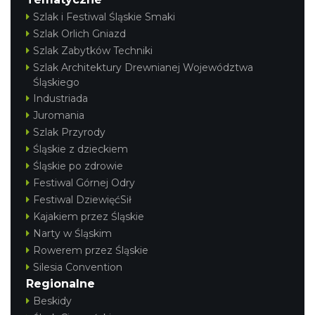
Szlak i Festiwal Śląskie Smaki
Szlak Orlich Gniazd
Szlak Zabytków Techniki
Szlak Architektury Drewnianej Województwa
Śląskiego
Industriada
Juromania
Szlak Przyrody
Śląskie z dzieckiem
Śląskie po zdrowie
Festiwal Górnej Odry
Festiwal DziewięćSił
Kajakiem przez Śląskie
Narty w Śląskim
Rowerem przez Śląskie
Silesia Convention
Regionalne
Beskidy