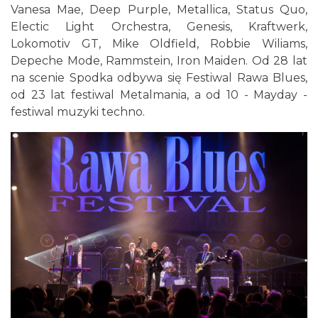
Vanesa Mae, Deep Purple, Metallica, Status Quo,
Electic Light Orchestra, Genesis, Kraftwerk,
Lokomotiv GT, Mike Oldfield, Robbie Wiliams,
Depeche Mode, Rammstein, Iron Maiden. Od 28 lat
na scenie Spodka odbywa się Festiwal Rawa Blues,
od 23 lat festiwal Metalmania, a od 10 - Mayday -
festiwal muzyki techno.