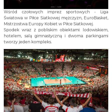
Wśród czołowych imprez sportowych - Liga
Światowa w Piłce Siatkowej mężczyzn, EuroBasket,
Mistrzostwa Europy Kobiet w Piłce Siatkowej.
Spodek wraz z pobliskim obiektami: lodowiskiem,
hotelem, salą gimnastyczną i dwoma parkingami
tworzy jeden kompleks.