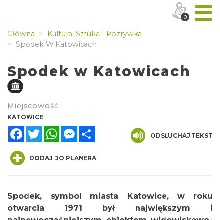
0
Główna
Kultura, Sztuka I Rozrywka
Spodek W Katowicach
Spodek w Katowicach
Miejscowość:
KATOWICE
Facebook
Twitter
WhatsApp
Messenger
Share
ODSŁUCHAJ TEKST
DODAJ DO PLANERA
Spodek, symbol miasta Katowice, w roku
otwarcia 1971 był największym i
najnowocześniejszym obiektem widowiskowo-