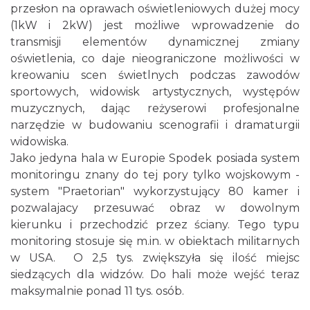
przesłon na oprawach oświetleniowych dużej mocy
(1kW i 2kW) jest możliwe wprowadzenie do
transmisji elementów dynamicznej zmiany
oświetlenia, co daje nieograniczone możliwości w
kreowaniu scen świetlnych podczas zawodów
sportowych, widowisk artystycznych, występów
muzycznych, dając reżyserowi profesjonalne
narzędzie w budowaniu scenografii i dramaturgii
widowiska.
Jako jedyna hala w Europie Spodek posiada system
monitoringu znany do tej pory tylko wojskowym -
system "Praetorian" wykorzystujący 80 kamer i
pozwalajacy przesuwać obraz w dowolnym
kierunku i przechodzić przez ściany. Tego typu
monitoring stosuje się m.in. w obiektach militarnych
w USA. O 2,5 tys. zwiększyła się ilość miejsc
siedzących dla widzów. Do hali może wejść teraz
maksymalnie ponad 11 tys. osób.