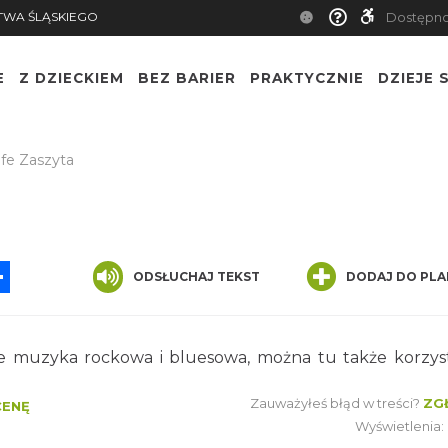
TWA ŚLĄSKIEGO
Dostępn
E
Z DZIECKIEM
BEZ BARIER
PRAKTYCZNIE
DZIEJE S
fe Zaszyta
App
ssenger
Share
ODSŁUCHAJ TEKST
DODAJ DO PLA
e muzyka rockowa i bluesowa, można tu także korzys
Zauważyłeś błąd w treści?
ZG
CENĘ
Wyświetlenia