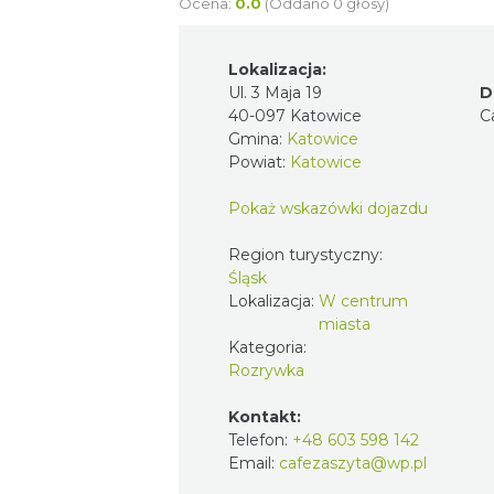
Ocena:
0.0
(Oddano 0 głosy)
Lokalizacja:
Ul. 3 Maja 19
D
40-097 Katowice
C
Gmina:
Katowice
Powiat:
Katowice
Pokaż wskazówki dojazdu
Region turystyczny:
Śląsk
Lokalizacja:
W centrum
miasta
Kategoria:
Rozrywka
Kontakt:
Telefon:
+48 603 598 142
Email:
cafezaszyta@wp.pl