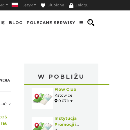
ość
Język
Ulubione
Zaloguj
IĘ
BLOG
POLECANE SERWISY
W POBLIŻU
NERA
Flow Club
Katowice
0.07 km
tać z
ŁOŚ
Instytucja
:
118
Promocji i