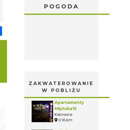
POGODA
pp
senger
Share
ZAKWATEROWANIE
W POBLIŻU
Apartamenty
Młyńska15
Katowice
0.16 km