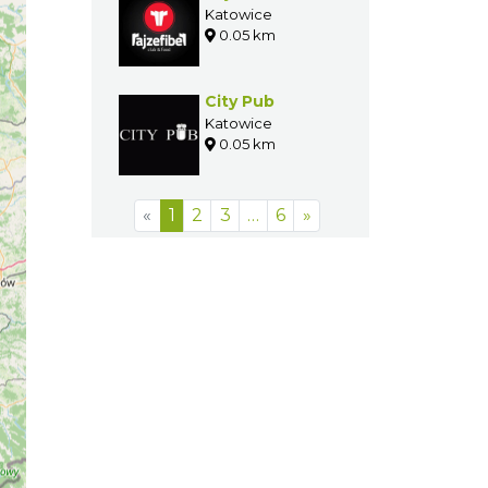
Katowice
0.05 km
City Pub
Katowice
0.05 km
«
1
2
3
…
6
»