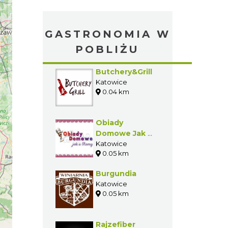
GASTRONOMIA W
POBLIŻU
Butchery&Grill
Katowice
0.04 km
Obiady
Domowe Jak u
Mamy
Katowice
0.05 km
Burgundia
Katowice
0.05 km
Rajzefiber