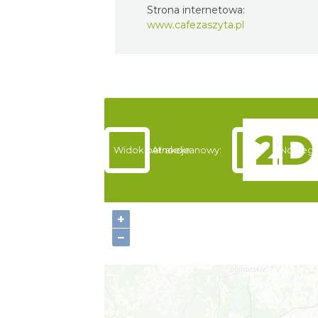
Strona internetowa:
www.cafezaszyta.pl
Widok pełnoekranowy:
Atrakcje
Noclegi
+
−