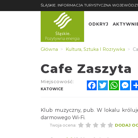
ŚLĄSKIE. INFORMACJA TURYSTYCZNA WOJEWÓDZ
ODKRYJ
AKTYWNI
Główna
Kultura, Sztuka I Rozrywka
Ca
Cafe Zaszyta
Miejscowość:
Facebook
Twitter
Whats
Me
KATOWICE
Klub muzyczny, pub. W lokalu króluj
darmowego Wi-Fi.
Twoja ocena:
DODAJ O