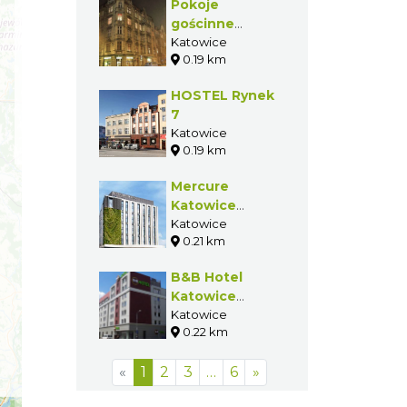
Pokoje
gościnne
"Zacisze"
Katowice
0.19 km
HOSTEL Rynek
7
Katowice
0.19 km
Mercure
Katowice
Centrum ****
Katowice
0.21 km
B&B Hotel
Katowice
Centrum
Katowice
0.22 km
«
1
2
3
…
6
»