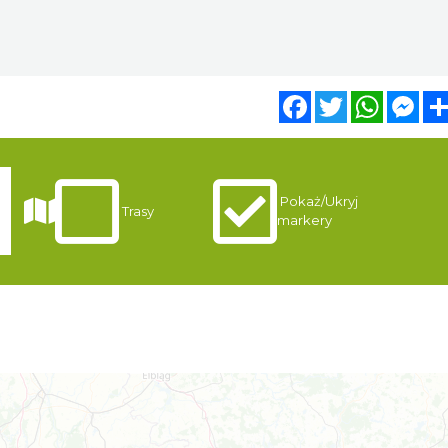
Facebook
Twitter
WhatsA
Mes
Pokaż/Ukryj
Trasy
markery