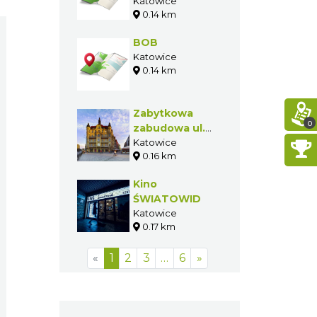
Upowszechniania
Katowice
0.14 km
Muzyki "Silesia"
BOB
Katowice
0.14 km
Zabytkowa
0
zabudowa ul.
Mickiewicza w
Katowice
0.16 km
Katowicach
Kino
ŚWIATOWID
Katowice
0.17 km
«
1
2
3
…
6
»