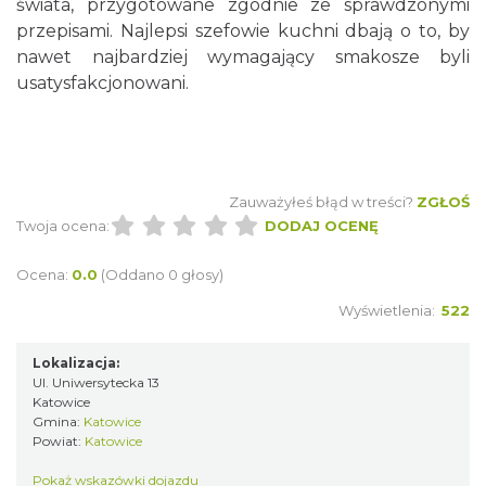
świata, przygotowane zgodnie ze sprawdzonymi
przepisami. Najlepsi szefowie kuchni dbają o to, by
nawet najbardziej wymagający smakosze byli
usatysfakcjonowani.
Zauważyłeś błąd w treści?
ZGŁOŚ
Twoja ocena:
DODAJ OCENĘ
Ocena:
0.0
(Oddano 0 głosy)
Wyświetlenia:
522
Lokalizacja:
Ul. Uniwersytecka 13
Katowice
Gmina:
Katowice
Powiat:
Katowice
Pokaż wskazówki dojazdu