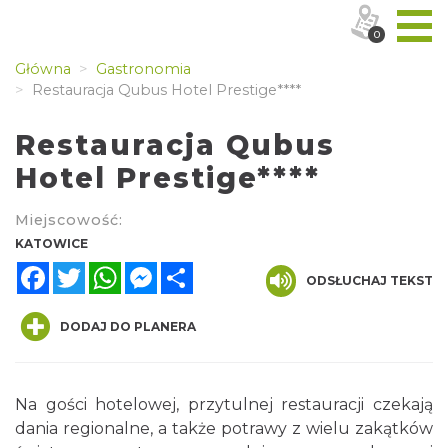
0
Główna
Gastronomia
Restauracja Qubus Hotel Prestige****
Restauracja Qubus
Hotel Prestige****
Miejscowość:
KATOWICE
Facebook
Twitter
WhatsApp
Messenger
Share
ODSŁUCHAJ TEKST
DODAJ DO PLANERA
Na gości hotelowej, przytulnej restauracji czekają
dania regionalne, a także potrawy z wielu zakątków