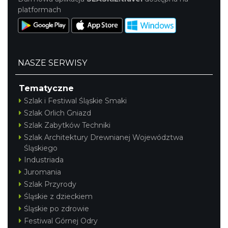
platformach
NASZE SERWISY
Tematyczne
Szlak i Festiwal Śląskie Smaki
Szlak Orlich Gniazd
Szlak Zabytków Techniki
Szlak Architektury Drewnianej Województwa
Śląskiego
Industriada
Juromania
Szlak Przyrody
Śląskie z dzieckiem
Śląskie po zdrowie
Festiwal Górnej Odry