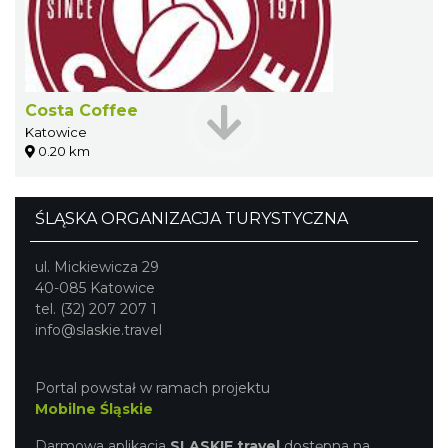
Costa Coffee
Katowice
0.20 km
ŚLĄSKA ORGANIZACJA TURYSTYCZNA
ul. Mickiewicza 29
40-085 Katowice
tel. (32) 207 207 1
info@slaskie.travel
Portal powstał w ramach projektu
Mobilne Śląskie
Darmowa aplikacja
SLASKIE.travel
dostępna na