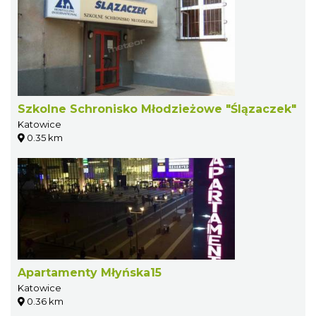
Szkolne Schronisko Młodzieżowe "Ślązaczek"
Katowice
0.35 km
Apartamenty Młyńska15
Katowice
0.36 km