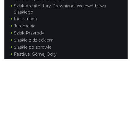
Szlak Architektury Drewnianej Województwa
Śląskiego
Industriada
Juromania
Szlak Przyrody
Śląskie z dzieckiem
Śląskie po zdrowie
Festiwal Górnej Odry
Festiwal DziewięćSił
Kajakiem przez Śląskie
Narty w Śląskim
Rowerem przez Śląskie
Silesia Convention
Regionalne
Beskidy
Śląsk Cieszyński
Jura Krakowsko-Częstochowska
Kraina Górnej Odry
Górnośląsko-Zagłębiowska Metropolia