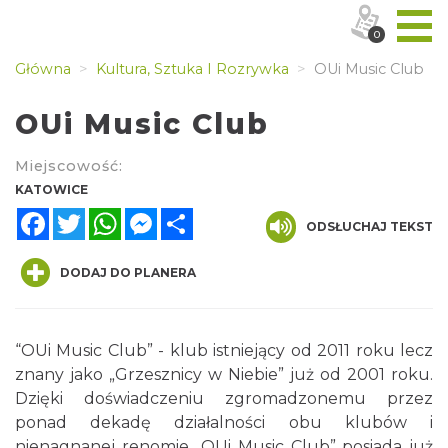
0
Główna
Kultura, Sztuka I Rozrywka
OUi Music Club
OUi Music Club
Miejscowość:
KATOWICE
Facebook
Twitter
WhatsApp
Messenger
Share
ODSŁUCHAJ TEKST
DODAJ DO PLANERA
“OUi Music Club” - klub istniejący od 2011 roku lecz
znany jako „Grzesznicy w Niebie” już od 2001 roku.
Dzięki doświadczeniu zgromadzonemu przez
ponad dekadę działalności obu klubów i
nienagnanej renomie „OUi Music Club” posiada już