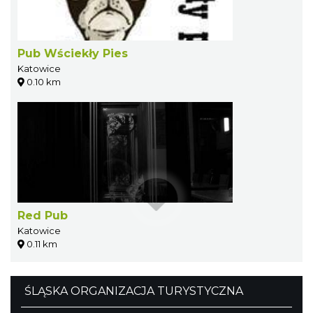
Pub Wściekły Pies
Katowice
0.10 km
Red Pub
Katowice
0.11 km
ŚLĄSKA ORGANIZACJA TURYSTYCZNA