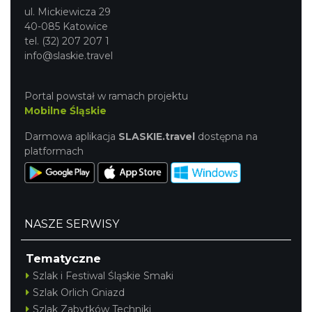
ul. Mickiewicza 29
40-085 Katowice
tel. (32) 207 207 1
info@slaskie.travel
Portal powstał w ramach projektu
Mobilne Śląskie
Darmowa aplikacja
SLASKIE.travel
dostępna na
platformach
NASZE SERWISY
Tematyczne
Szlak i Festiwal Śląskie Smaki
Szlak Orlich Gniazd
Szlak Zabytków Techniki