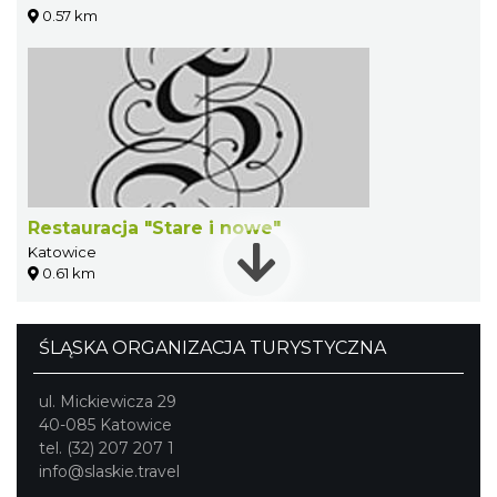
0.57 km
Restauracja "Stare i nowe"
Katowice
0.61 km
ŚLĄSKA ORGANIZACJA TURYSTYCZNA
ul. Mickiewicza 29
40-085 Katowice
tel. (32) 207 207 1
info@slaskie.travel