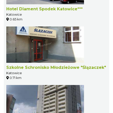
Hotel Diament Spodek Katowice***
Katowice
0.65 km
Szkolne Schronisko Młodzieżowe "Ślązaczek"
Katowice
0.71 km