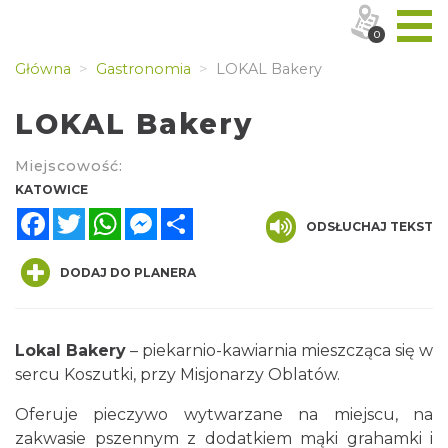
0
Główna
Gastronomia
LOKAL Bakery
LOKAL Bakery
Miejscowość:
KATOWICE
Facebook
Twitter
WhatsApp
Messenger
Share
ODSŁUCHAJ TEKST
DODAJ DO PLANERA
Lokal Bakery
– piekarnio-kawiarnia mieszcząca się w
sercu Koszutki, przy Misjonarzy Oblatów.
Oferuje pieczywo wytwarzane na miejscu, na
zakwasie pszennym z dodatkiem mąki grahamki i