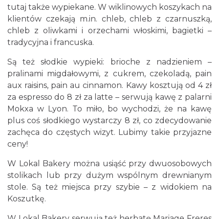
tutaj także wypiekane. W wiklinowych koszykach na
klientów czekają m.in. chleb, chleb z czarnuszką,
chleb z oliwkami i orzechami włoskimi, bagietki –
tradycyjna i francuska.
Są też słodkie wypieki: brioche z nadzieniem –
pralinami migdałowymi, z cukrem, czekoladą, pain
aux raisins, pain au cinnamon. Kawy kosztują od 4 zł
za espresso do 8 zł za latte – serwują kawę z palarni
Mokxa w Lyon. To miło, bo wychodzi, że na kawę
plus coś słodkiego wystarczy 8 zł, co zdecydowanie
zachęca do częstych wizyt. Lubimy takie przyjazne
ceny!
W Lokal Bakery można usiąść przy dwuosobowych
stolikach lub przy dużym wspólnym drewnianym
stole. Są też miejsca przy szybie – z widokiem na
Koszutkę.
W Lokal Bakery serwują też herbatę Mariage Freres