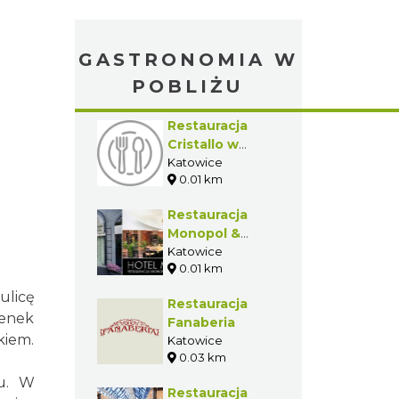
GASTRONOMIA W
POBLIŻU
Restauracja
Cristallo w
Hotelu
Katowice
0.01 km
Monopol*****
Restauracja
Monopol &
Cristallo (Hotel
Katowice
0.01 km
Monopol)
ulicę
Restauracja
ienek
Fanaberia
kiem.
Katowice
0.03 km
lu. W
Restauracja