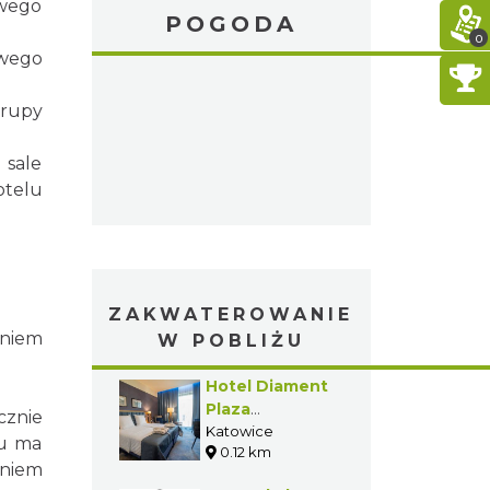
owego
POGODA
0
owego
grupy
sale
telu
ZAKWATEROWANIE
aniem
W POBLIŻU
Hotel Diament
Plaza
cznie
Katowice****
Katowice
lu ma
0.12 km
eniem