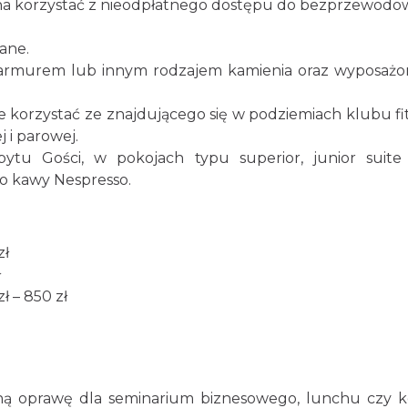
na korzystać z nieodpłatnego dostępu do bezprzewod
ane.
 marmurem lub innym rodzajem kamienia oraz wyposaż
e korzystać ze znajdującego się w podziemiach klubu fi
 i parowej.
tu Gości, w pokojach typu superior, junior suite
do kawy Nespresso.
zł
ł
 – 850 zł
ną oprawę dla seminarium biznesowego, lunchu czy ko