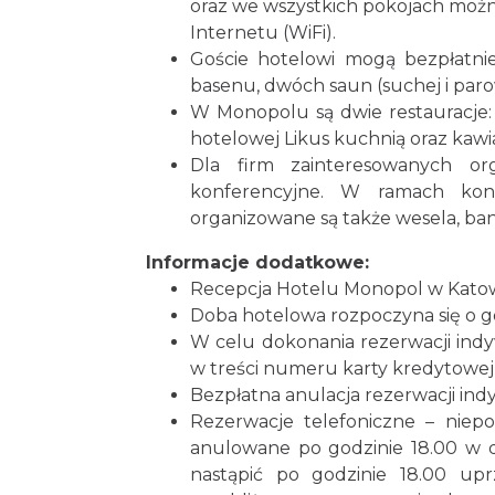
oraz we wszystkich pokojach moż
Internetu (WiFi).
Goście hotelowi mogą bezpłatnie
basenu, dwóch saun (suchej i parow
W Monopolu są dwie restauracje: 
hotelowej Likus kuchnią oraz kawia
Dla firm zainteresowanych or
konferencyjne. W ramach konf
organizowane są także wesela, bank
Informacje dodatkowe:
Recepcja Hotelu Monopol w Katowi
Doba hotelowa rozpoczyna się o go
W celu dokonania rezerwacji indy
w treści numeru karty kredytowej i 
Bezpłatna anulacja rezerwacji ind
Rezerwacje telefoniczne – nie
anulowane po godzinie 18.00 w d
nastąpić po godzinie 18.00 upr