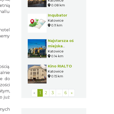
Katowicach
Katowice
etnią
0.08 km
hallu
Inqubator
Katowice
0.11 km
hotel
ohemy
Najstarsza oś
miejska
Katowic
Katowice
0.14 km
Kino RIALTO
ścią.
Katowice
lnie
0.15 km
te do
zości
itym,
«
1
2
3
…
6
»
o już
pnych