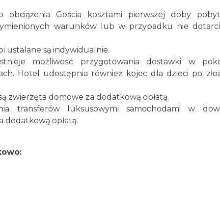
o obciążenia Gościa kosztami pierwszej doby pob
wymienionych warunków lub w przypadku nie dotarc
i ustalane są indywidualnie.
istnieje możliwość przygotowania dostawki w pok
. Hotel udostępnia również kojec dla dzieci po zło
ą zwierzęta domowe za dodatkową opłatą.
wania transferów luksusowymi samochodami w dowo
a dodatkową opłatą.
kowo: