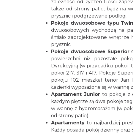
zależności od życzeń Gości zape
także od strony patio, bądź na 
prysznic i podgrzewane podłogi.
Pokoje dwuosobowe typu Twi
dwuosobowych wychodzą na pati
śmiało zaprojektowane wnętrze h
prysznic.
Pokoje dwuosobowe Superior
s
powierzchni niż pozostałe po
Dyrekcyjną (w przypadku pokoi 10
pokoi 217, 317 i 417. Pokoje Supe
pokoju 102 mieszkał tenor Jan 
Łazienki wyposażone są w wannę 
Apartament Junior
to pokoje z o
każdym piętrze są dwa pokoje tego 
w wannę z hydromasażem (w pokoj
od strony patio).
Apartamenty
to najbardziej pre
Każdy posiada pokój dzienny oraz