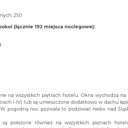
jnych: 250
okoi (łącznie 192 miejsca noclegowe):
d
ne na wszystkich piętrach hotelu. Okna wychodzą na 
trach I-IV) lub są umieszczone dodatkowo w dachu łaz
 W pogodną noc pozwala to podziwiać niebo nad Śląs
są położone również na wszystkich piętrach hote