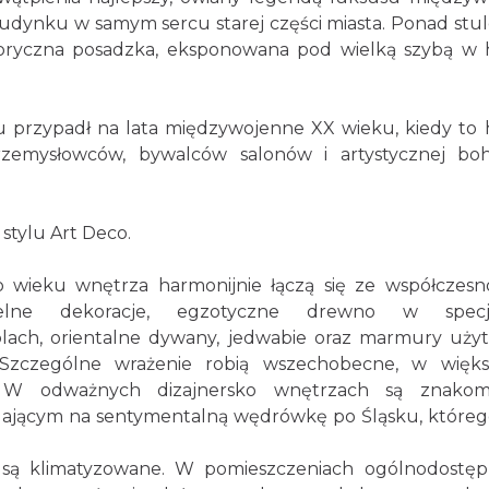
budynku w samym sercu starej części miasta. Ponad stul
storyczna posadzka, eksponowana pod wielką szybą w 
u przypadł na lata międzywojenne XX wieku, kiedy to 
zemysłowców, bywalców salonów i artystycznej b
 stylu Art Deco.
o wieku wnętrza harmonijnie łączą się ze współczesno
ubtelne dekoracje, egzotyczne drewno w specja
ach, orientalne dywany, jedwabie oraz marmury uży
 Szczególne wrażenie robią wszechobecne, w więks
y. W odważnych dizajnersko wnętrzach są znakom
ającym na sentymentalną wędrówkę po Śląsku, któreg
 są klimatyzowane. W pomieszczeniach ogólnodostę