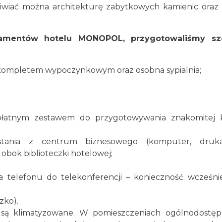
wiać można architekturę zabytkowych kamienic oraz 
rtamentów hotelu MONOPOL, przygotowaliśmy sz
kompletem wypoczynkowym oraz osobna sypialnia;
zpłatnym zestawem do przygotowywania znakomitej
stania z centrum biznesowego (komputer, drukar
obok biblioteczki hotelowej;
 telefonu do telekonferencji – konieczność wcześnie
zko).
 są klimatyzowane. W pomieszczeniach ogólnodostę