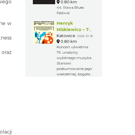
owego
0.80 km
44. Rawa Blues
Festival
one w
Henryk
Miśkiewicz – 75
lat Mistrza i
Katowice
2026-10-18
tness
0.80 km
Goście
Koncert uświetnia
 oraz
75. urodziny
wybitnego muzyka.
Stanowi
podsumowanie jego
wieloletniej, bogatej
kariery artystycznej
na polskiej i
międzynarodowej
scenie jazzowej.
lacji