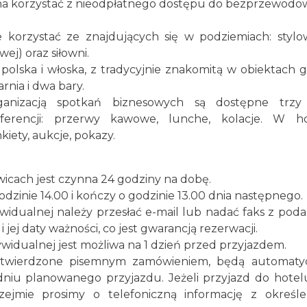
na korzystać z nieodpłatnego dostępu do bezprzewod
 korzystać ze znajdujących się w podziemiach: styl
ej) oraz siłowni.
polska i włoska, z tradycyjnie znakomitą w obiektach 
rnia i dwa bary.
ganizacją spotkań biznesowych są dostępne trzy 
erencji: przerwy kawowe, lunche, kolacje. W ho
iety, aukcje, pokazy.
cach jest czynna 24 godziny na dobę.
dzinie 14.00 i kończy o godzinie 13.00 dnia następnego.
widualnej należy przesłać e-mail lub nadać faks z pod
jej daty ważności, co jest gwarancją rezerwacji.
ywidualnej jest możliwa na 1 dzień przed przyjazdem.
potwierdzone pisemnym zamówieniem, będą automaty
niu planowanego przyjazdu. Jeżeli przyjazd do hote
zejmie prosimy o telefoniczną informację z określ