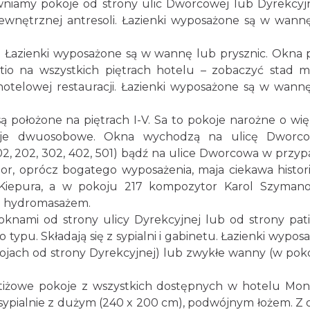
wniamy pokoje od strony ulic Dworcowej lub Dyrekcyjn
wewnętrznej antresoli. Łazienki wyposażone są w wann
n
Łazienki wyposażone są w wannę lub prysznic. Okna 
o na wszystkich piętrach hotelu – zobaczyć stad 
otelowej restauracji. Łazienki wyposażone są w wann
ą położone na piętrach I-V. Sa to pokoje narożne o wię
koje dwuosobowe. Okna wychodzą na ulicę Dworco
2, 202, 302, 402, 501) bądź na ulice Dworcowa w przy
rior, oprócz bogatego wyposażenia, maja ciekawa histor
Kiepura, a w pokoju 217 kompozytor Karol Szymano
z hydromasażem.
knami od strony ulicy Dyrekcyjnej lub od strony pati
typu. Składają się z sypialni i gabinetu. Łazienki wypos
ach od strony Dyrekcyjnej) lub zwykłe wanny (w pok
stiżowe pokoje z wszystkich dostępnych w hotelu Mon
 sypialnie z dużym (240 x 200 cm), podwójnym łożem. Z 