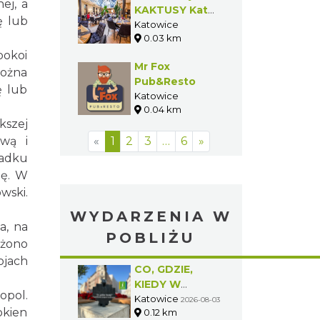
ej, a
KAKTUSY Kato
ę lub
Koncept
Katowice
0.03 km
Kulinarny
pokoi
Mr Fox
można
Pub&Resto
ę lub
Katowice
0.04 km
kszej
wą i
«
1
2
3
…
6
»
padku
ię. W
wski.
WYDARZENIA W
a, na
POBLIŻU
ażono
ojach
CO, GDZIE,
KIEDY W
opol.
KATOWICACH
Katowice
2026-08-03
okien
0.12 km
3-9.08.2026