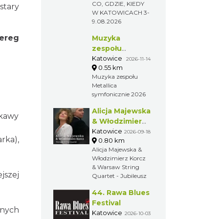
CO, GDZIE, KIEDY
stary
W KATOWICACH 3-
9.08.2026
ereg
Muzyka
zespołu
Metallica
Katowice
2026-11-14
0.55 km
symfonicznie
Muzyka zespołu
2026
Metallica
symfonicznie 2026
Alicja Majewska
 kawy
& Włodzimierz
Korcz &
Katowice
2026-09-18
ka),
0.80 km
Warsaw String
Alicja Majewska &
Quartet -
Włodzimierz Korcz
Jubileusz
& Warsaw String
jszej
Quartet - Jubileusz
44. Rawa Blues
Festival
pnych
Katowice
2026-10-03