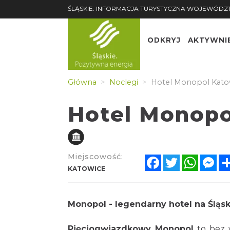
ŚLĄSKIE. INFORMACJA TURYSTYCZNA WOJEWÓDZ
ODKRYJ
AKTYWNI
Główna
Noclegi
Hotel Monopol Katow
Hotel Monopo
Miejscowość:
Facebook
Twitter
Whats
Me
KATOWICE
Monopol - legendarny hotel na Śląs
Pięciogwiazdkowy Monopol
to bez w