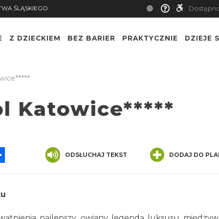
TWA ŚLĄSKIEGO
Dostępn
E
Z DZIECKIEM
BEZ BARIER
PRAKTYCZNIE
DZIEJE S
ice*****
l Katowice*****
App
ssenger
Share
ODSŁUCHAJ TEKST
DODAJ DO PLA
ku
ątpienia najlepszy, owiany legendą luksusu międzywo