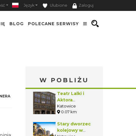
ość
Język
Ulubione
Zaloguj
IĘ
BLOG
POLECANE SERWISY
W POBLIŻU
Teatr Lalki i
NERA
Aktora
„Ateneum” w
Katowice
0.07 km
Katowicach
Stary dworzec
kolejowy w
jnia,