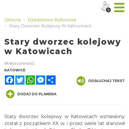
0
Główna
Dziedzictwo Kulturowe
Stary Dworzec Kolejowy W Katowicach
Stary dworzec kolejowy
w Katowicach
Miejscowość:
KATOWICE
Facebook
Twitter
WhatsApp
Messenger
Share
ODSŁUCHAJ TEKST
DODAJ DO PLANERA
Stary dworzec kolejowy w Katowicach wzniesiony
został z początkiem XX w. i przez wiele lat stanowił