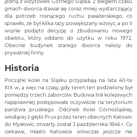
jedną z wizytówek Górnego Śląska. Z biegiem czasu
gmach dworca stawał się coraz mniej wystarczający
dla potrzeb rosnącego ruchu pasażerskiego, co
sprawiło, że był kilka razy powiększany wzwyż, a po II
wojnie podjęto decyzję o zbudowaniu nowego
obiektu, który oddano do użytku w roku 1972.
Obecnie budynek starego dworca należy do
prywatnej firmy.
Historia
Początki kolei na Śląsku przypadają na lata 40-te
XIX w., a więc na czasy, gdy teren ten podzielony był
pomiędzy trzech zaborców. Budowa linii kolejowych
najsprawniej postępowała oczywiście na terytorium
państwa pruskiego. Odcinek Kolei Górnośląskiej,
wiodącej z głębi Prus przez teren obecnych Katowic
do Mysłowic, otwarty został 3 października 1846 r. Co
ciekawe, miasto Katowice wówczas jeszcze nie