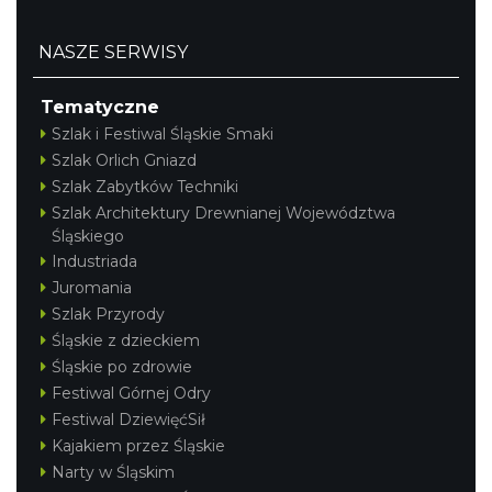
NASZE SERWISY
Tematyczne
Szlak i Festiwal Śląskie Smaki
Szlak Orlich Gniazd
Szlak Zabytków Techniki
Szlak Architektury Drewnianej Województwa
Śląskiego
Industriada
Juromania
Szlak Przyrody
Śląskie z dzieckiem
Śląskie po zdrowie
Festiwal Górnej Odry
Festiwal DziewięćSił
Kajakiem przez Śląskie
Narty w Śląskim