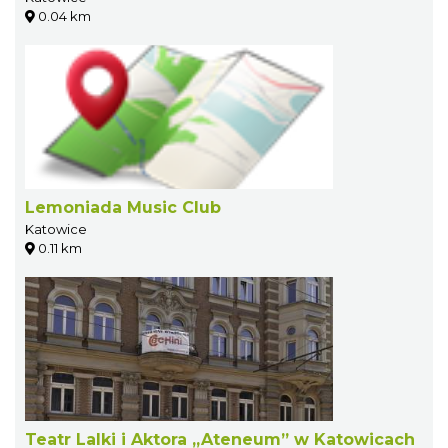
0.04 km
Lemoniada Music Club
Katowice
0.11 km
Teatr Lalki i Aktora „Ateneum” w Katowicach