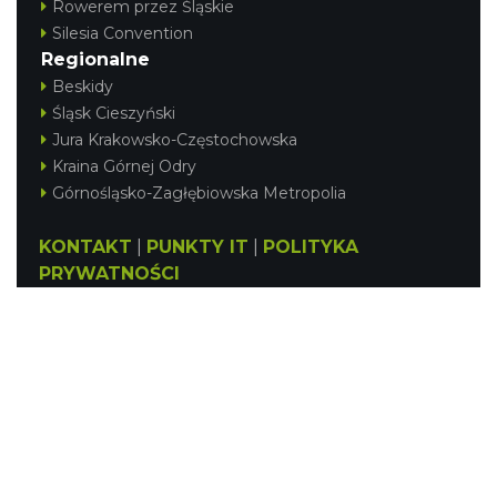
Rowerem przez Śląskie
Silesia Convention
Regionalne
Beskidy
Śląsk Cieszyński
Jura Krakowsko-Częstochowska
Kraina Górnej Odry
Górnośląsko-Zagłębiowska Metropolia
KONTAKT
|
PUNKTY IT
|
POLITYKA
PRYWATNOŚCI