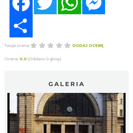
Share
Twoja ocena:
DODAJ OCENĘ
Ocena:
0.0
(Oddano 0 głosy)
GALERIA