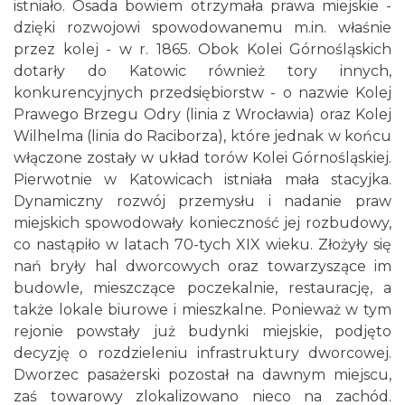
istniało. Osada bowiem otrzymała prawa miejskie -
dzięki rozwojowi spowodowanemu m.in. właśnie
przez kolej - w r. 1865. Obok Kolei Górnośląskich
dotarły do Katowic również tory innych,
konkurencyjnych przedsiębiorstw - o nazwie Kolej
Prawego Brzegu Odry (linia z Wrocławia) oraz Kolej
Wilhelma (linia do Raciborza), które jednak w końcu
włączone zostały w układ torów Kolei Górnośląskiej.
Pierwotnie w Katowicach istniała mała stacyjka.
Dynamiczny rozwój przemysłu i nadanie praw
miejskich spowodowały konieczność jej rozbudowy,
co nastąpiło w latach 70-tych XIX wieku. Złożyły się
nań bryły hal dworcowych oraz towarzyszące im
budowle, mieszczące poczekalnie, restaurację, a
także lokale biurowe i mieszkalne. Ponieważ w tym
rejonie powstały już budynki miejskie, podjęto
decyzję o rozdzieleniu infrastruktury dworcowej.
Dworzec pasażerski pozostał na dawnym miejscu,
zaś towarowy zlokalizowano nieco na zachód.