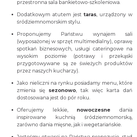
przestronna sala bankietowo-szkoleniowa.
Dodatkowym atutem jest
taras
, urządzony w
śródziemnomorskim stylu.
Proponujemy Państwu wynajem sali
(wyposażonej w sprzęt multimedialny), oprawę
spotkań biznesowych, usługi cateringowe na
wysokim poziomie (potrawy i przekąski
przygotowywane są ze świeżych produktów
przez naszych kucharzy).
Jako nieliczni na rynku posiadamy menu, które
zmienia się
sezonowo
, tak więc karta dań
dostosowana jest do pór roku.
Oferujemy lekkie,
nowoczesne
dania
inspirowane kuchnią śródziemnomorską,
zarówno dania mięsne, jak i wegetariańskie.
Jesteśmy otwarci na Państwa propozycje, stąd