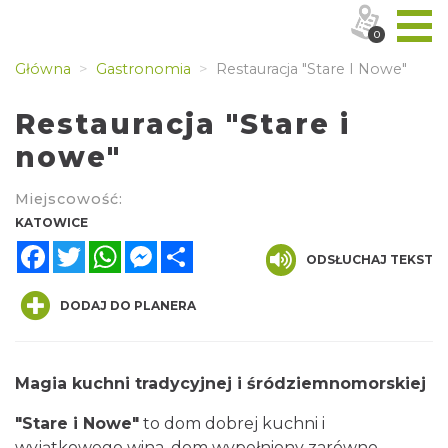
0
Główna
Gastronomia
Restauracja "Stare I Nowe"
Restauracja "Stare i
nowe"
Miejscowość:
KATOWICE
Facebook
Twitter
WhatsApp
Messenger
Share
ODSŁUCHAJ TEKST
DODAJ DO PLANERA
Magia kuchni tradycyjnej i śródziemnomorskiej
"Stare i Nowe"
to dom dobrej kuchni i
wyjątkowego wina, dom wypełniony zarówno