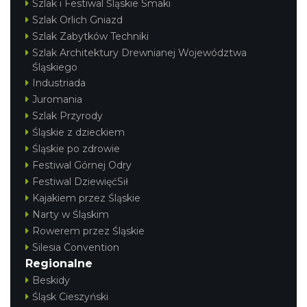
Szlak i Festiwal Śląskie Smaki
Szlak Orlich Gniazd
Szlak Zabytków Techniki
Szlak Architektury Drewnianej Województwa
Śląskiego
Industriada
Juromania
Szlak Przyrody
Śląskie z dzieckiem
Śląskie po zdrowie
Festiwal Górnej Odry
Festiwal DziewięćSił
Kajakiem przez Śląskie
Narty w Śląskim
Rowerem przez Śląskie
Silesia Convention
Regionalne
Beskidy
Śląsk Cieszyński