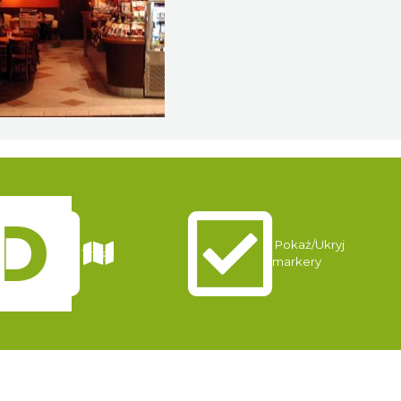
Pokaż/Ukryj
Trasy
markery