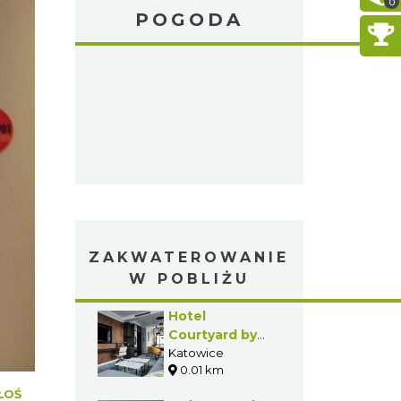
0
POGODA
ZAKWATEROWANIE
W POBLIŻU
Hotel
Courtyard by
Marriott
Katowice
0.01 km
Katowice City
Center****
ŁOŚ