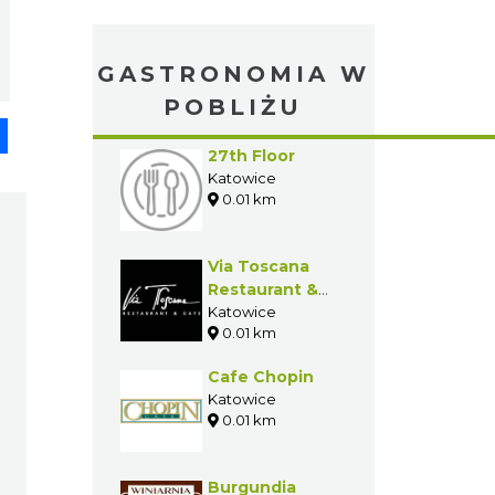
GASTRONOMIA W
POBLIŻU
pp
senger
Share
27th Floor
Katowice
0.01 km
Via Toscana
Restaurant &
Cafe (ALTUS)
Katowice
0.01 km
Cafe Chopin
Katowice
0.01 km
Burgundia