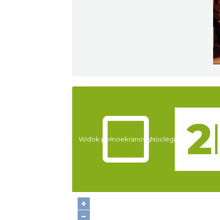
Atrakcje
Widok pełnoekranowy:
Noclegi
+
−