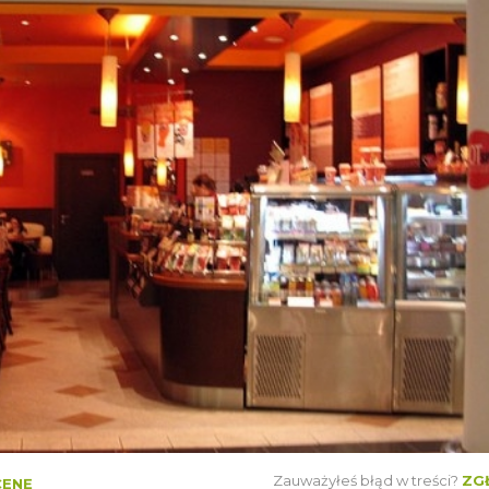
Zauważyłeś błąd w treści?
ZG
CENĘ