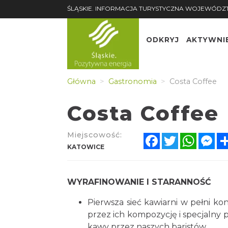
ŚLĄSKIE. INFORMACJA TURYSTYCZNA WOJEWÓDZ
ODKRYJ
AKTYWNI
Główna
Gastronomia
Costa Coffee
Costa Coffee
Miejscowość:
Facebook
Twitter
Whats
Me
KATOWICE
WYRAFINOWANIE I STARANNOŚĆ
Pierwsza sieć kawiarni w pełni ko
przez ich kompozycję i specjalny
kawy przez naszych baristów.