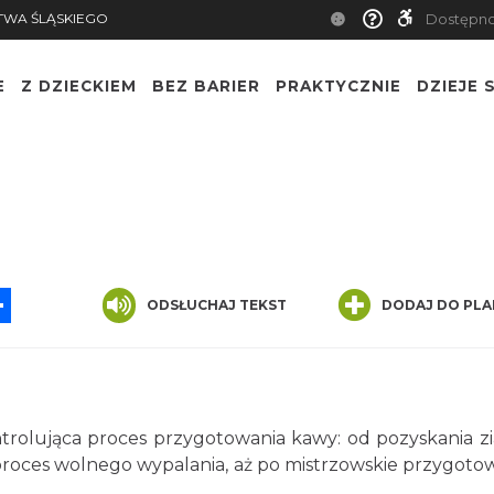
TWA ŚLĄSKIEGO
Dostępn
E
Z DZIECKIEM
BEZ BARIER
PRAKTYCZNIE
DZIEJE S
App
ssenger
Share
ODSŁUCHAJ TEKST
DODAJ DO PLA
ntrolująca proces przygotowania kawy: od pozyskania zi
 proces wolnego wypalania, aż po mistrzowskie przygoto