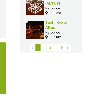
(ALTUS)
Katowice
0.02 km
Sushi Kyoto
Altus
Katowice
0.03 km
«
1
2
3
…
6
»