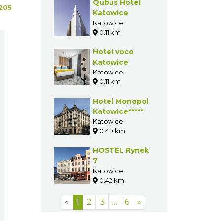
Qubus Hotel
205
Katowice
Katowice
0.11 km
Hotel voco
Katowice
Katowice
0.11 km
Hotel Monopol
Katowice*****
Katowice
0.40 km
HOSTEL Rynek
7
Katowice
0.42 km
«
1
2
3
…
6
»