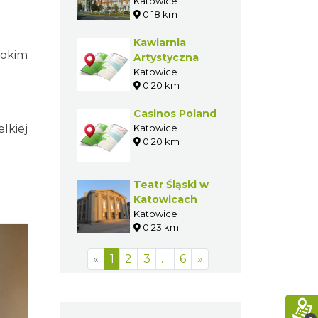
Katowicach
Katowice
0.18 km
Kawiarnia
okim
Artystyczna
Katowice
0.20 km
Casinos Poland
lkiej
Katowice
0.20 km
Teatr Śląski w
Katowicach
Katowice
0.23 km
«
1
2
3
…
6
»