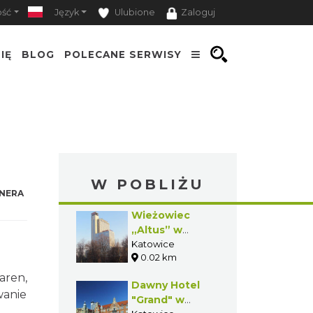
ość
Język
Ulubione
Zaloguj
IĘ
BLOG
POLECANE SERWISY
W POBLIŻU
NERA
Wieżowiec
„Altus” w
Katowicach
Katowice
0.02 km
aren,
Dawny Hotel
wanie
"Grand" w