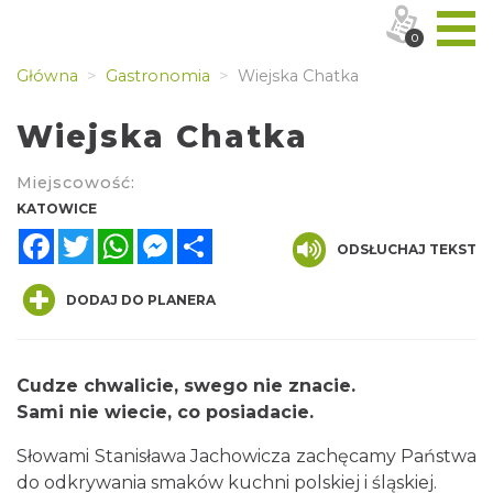
0
Główna
Gastronomia
Wiejska Chatka
Wiejska Chatka
Miejscowość:
KATOWICE
Facebook
Twitter
WhatsApp
Messenger
Share
ODSŁUCHAJ TEKST
DODAJ DO PLANERA
Cudze chwalicie, swego nie znacie.
Sami nie wiecie, co posiadacie.
Słowami Stanisława Jachowicza zachęcamy Państwa
do odkrywania smaków kuchni polskiej i śląskiej.