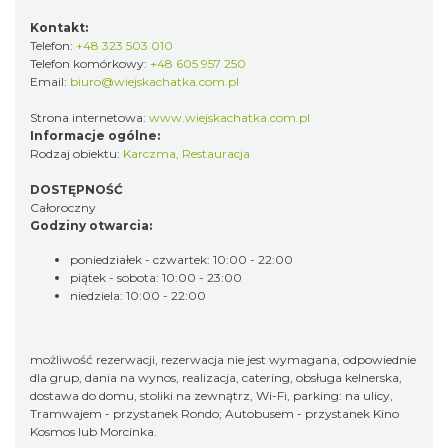
Kontakt:
Telefon:
+48 323 503 010
Telefon komórkowy:
+48 605 957 250
Email:
biuro@wiejskachatka.com.pl
Strona internetowa:
www.wiejskachatka.com.pl
Informacje ogólne:
Rodzaj obiektu:
Karczma
,
Restauracja
DOSTĘPNOŚĆ
Całoroczny
Godziny otwarcia:
poniedziałek - czwartek: 10:00 - 22:00
piątek - sobota: 10:00 - 23:00
niedziela: 10:00 - 22:00
możliwość rezerwacji, rezerwacja nie jest wymagana, odpowiednie
dla grup, dania na wynos, realizacja, catering, obsługa kelnerska,
dostawa do domu, stoliki na zewnątrz, Wi-Fi, parking: na ulicy,
Tramwajem - przystanek Rondo; Autobusem - przystanek Kino
Kosmos lub Morcinka.