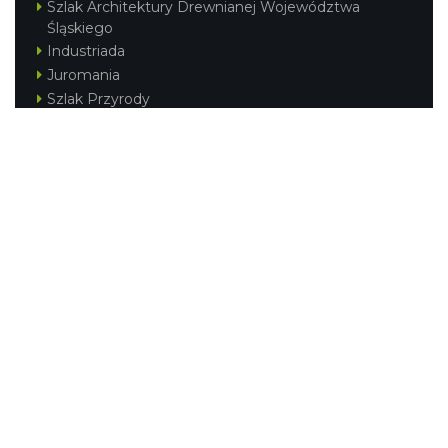
Szlak Architektury Drewnianej Województwa
Śląskiego
Industriada
Juromania
Szlak Przyrody
Śląskie z dzieckiem
Śląskie po zdrowie
Festiwal Górnej Odry
Festiwal DziewięćSił
Kajakiem przez Śląskie
Narty w Śląskim
Rowerem przez Śląskie
Silesia Convention
Regionalne
Beskidy
Śląsk Cieszyński
Jura Krakowsko-Częstochowska
Kraina Górnej Odry
Górnośląsko-Zagłębiowska Metropolia