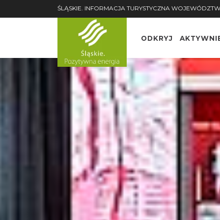
ŚLĄSKIE. INFORMACJA TURYSTYCZNA WOJEWÓDZTW
ODKRYJ
AKTYWNI