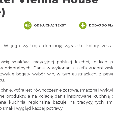
)
pp
senger
Share
ODSŁUCHAJ TEKST
DODAJ DO PL
jego wystroju dominują wyraziste kolory zesta
smaków tradycyjnej polskiej kuchni, lekkich p
aw orientalnych. Dania w wykonaniu szefa kuchni zas
wykle bogaty wybór win, w tym austriackich, z pew
ku.
nię, która jest równocześnie zdrowa, smaczna i wykwi
ne produkty, a na kolację dania inspirowane kuchnią 
ana kuchnia regionalna bazuje na tradycyjnych sm
o smak i wygląd każdej potrawy.