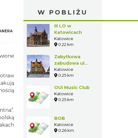
W POBLIŻU
III LO w
ANERA
Katowicach
Katowice
0.22 km
wione
Zabytkowa
zabudowa ul.
Mickiewicza w
Katowice
otraw
0.25 km
Katowicach
kakują
OUi Music Club
nością
Katowice
0.25 km
ntna”.
polską
BOB
akach
Katowice
0.26 km