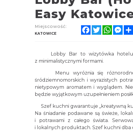
Easy Katowice
Miejscowość:
Facebook
Twitter
WhatsA
Mes
KATOWICE
Lobby Bar to wizytówka hotelu. W 
z minimalistycznymi formami.
Menu wyróżnia się różnorodnością 
śródziemnomorskich i wyrazistych potr
nietypowym aromatem i wyglądem. Niez
będzie wyjątkowym uzupełnieniem posił
Szef kuchni gwarantuje „kreatywną kuch
Na śniadanie podawane są świeże, lokal
i potrawami z całego świata. Serwow
i lokalnych produktach. Szef kuchni dba 