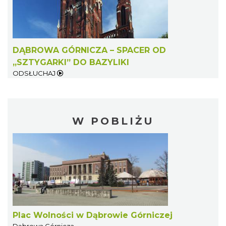
DĄBROWA GÓRNICZA – SPACER OD
„SZTYGARKI” DO BAZYLIKI
ODSŁUCHAJ
W POBLIŻU
Plac Wolności w Dąbrowie Górniczej
Dąbrowa Górnicza