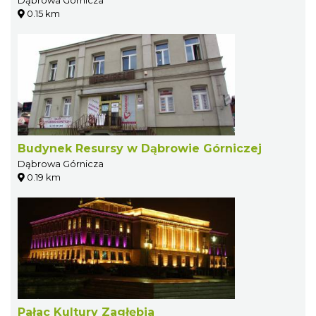
0.15 km
Budynek Resursy w Dąbrowie Górniczej
Dąbrowa Górnicza
0.19 km
Pałac Kultury Zagłębia