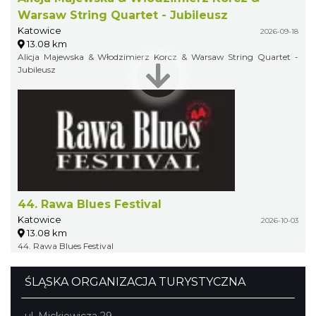
Warsaw String Quartet - Jubileusz
Katowice
2026-09-18
13.08 km
Alicja Majewska & Włodzimierz Korcz & Warsaw String Quartet -
Jubileusz
44. Rawa Blues Festival
Katowice
2026-10-03
13.08 km
44. Rawa Blues Festival
ŚLĄSKA ORGANIZACJA TURYSTYCZNA
ul. Mickiewicza 29