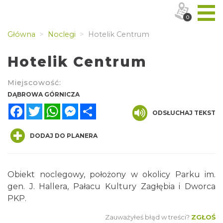
0
Główna
Noclegi
Hotelik Centrum
Hotelik Centrum
Miejscowość:
DĄBROWA GÓRNICZA
Facebook
Twitter
WhatsApp
Messenger
Share
ODSŁUCHAJ TEKST
DODAJ DO PLANERA
Obiekt noclegowy, położony w okolicy Parku im.
gen. J. Hallera, Pałacu Kultury Zagłębia i Dworca
PKP.
Zauważyłeś błąd w treści?
ZGŁOŚ