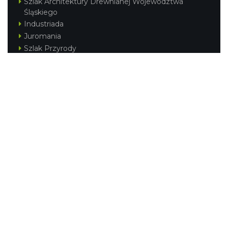
Szlak Architektury Drewnianej Województwa
Śląskiego
Industriada
Juromania
Szlak Przyrody
Śląskie z dzieckiem
Śląskie po zdrowie
Festiwal Górnej Odry
Festiwal DziewięćSił
Kajakiem przez Śląskie
Narty w Śląskim
Rowerem przez Śląskie
Silesia Convention
Regionalne
Beskidy
Śląsk Cieszyński
Jura Krakowsko-Częstochowska
Kraina Górnej Odry
Górnośląsko-Zagłębiowska Metropolia