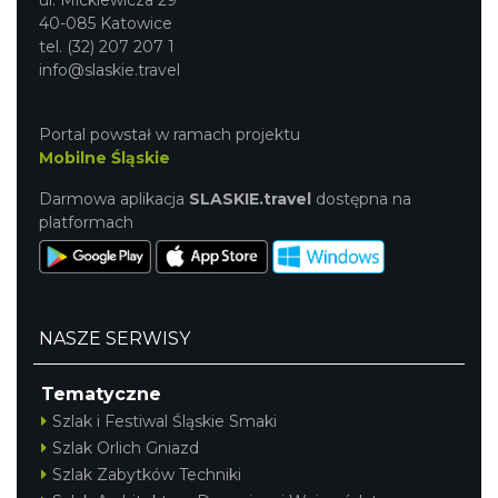
40-085 Katowice
tel. (32) 207 207 1
info@slaskie.travel
Portal powstał w ramach projektu
Mobilne Śląskie
Darmowa aplikacja
SLASKIE.travel
dostępna na
platformach
NASZE SERWISY
Tematyczne
Szlak i Festiwal Śląskie Smaki
Szlak Orlich Gniazd
Szlak Zabytków Techniki